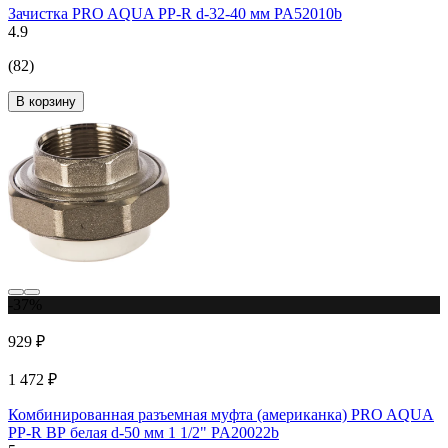
Зачистка PRO AQUA PP-R d-32-40 мм PA52010b
4.9
(82)
В корзину
-37%
929 ₽
1 472 ₽
Комбинированная разъемная муфта (американка) PRO AQUA
PP-R ВР белая d-50 мм 1 1/2" PA20022b