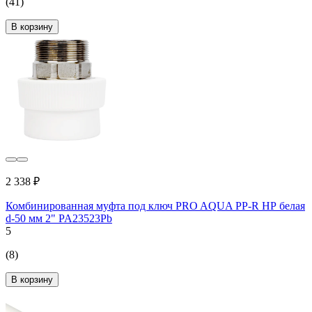
(41)
В корзину
2 338 ₽
Комбинированная муфта под ключ PRO AQUA PP-R НР белая
d-50 мм 2" PA23523Pb
5
(8)
В корзину