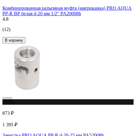
Комбинированная разъемная муфта (американка) PRO AQUA
PP-R ВР белая d-20 мм 1/2" PA20008b
4.8
(12)
В корзину
-37%
873 ₽
1 395 ₽
Зачистка PRO AQUA PP-R d-20-25 мм PA52008b