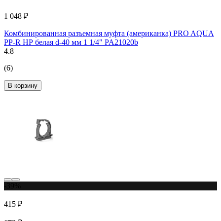
1 048 ₽
Комбинированная разъемная муфта (американка) PRO AQUA
PP-R НР белая d-40 мм 1 1/4" PA21020b
4.8
(6)
В корзину
-39%
415 ₽