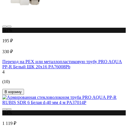
-41%
195 ₽
330 ₽
Переход на PEX или металлопластиковую трубу PRO AQUA
PP-R Белый ШК 20x16 PA76008Pb
4
(10)
В корзину
-44%
1 119 ₽