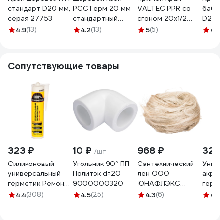
стандарт D20 мм,
РОСТерм 20 мм
VALTEC PPR со
бабоч
серая 27753
стандартный
сгоном 20х1/2
D20 
проход
VTp.717.0.02004
4.9
(13)
4.2
(13)
5
(5)
4.
полипропилен
radtapstdPPR20
Сопутствующие товары
323 ₽
10 ₽
968 ₽
322
/шт
Силиконовый
Угольник 90° ПП
Сантехнический
Унив
универсальный
Политэк d=20
лен ООО
акри
герметик Ремонт
9000000320
ЮНАФЛЭКС
герм
на 100%
ЭКСТРА 500 гр Л/
белы
4.4
(308)
4.5
(25)
4.3
(6)
4.
бесцветный
С50019
GAG
RUTDE26063/H1619