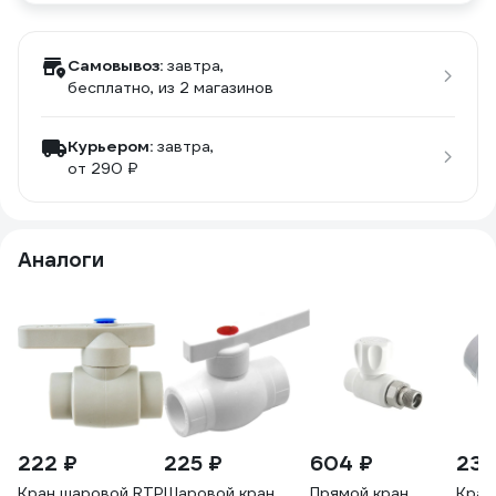
Самовывоз:
завтра,
бесплатно
, из 2 магазинов
Курьером:
завтра,
от 290 ₽
Аналоги
222 ₽
225 ₽
604 ₽
239
Кран шаровой RTP
Шаровой кран
Прямой кран
Кран