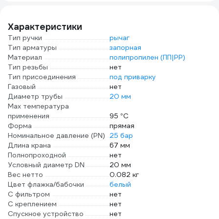
Характеристики
Тип ручки
рычаг
Тип арматуры
запорная
Материал
полипропилен (ПП|PP)
Тип резьбы
нет
Тип присоединения
под приварку
Газовый
нет
Диаметр трубы
20 мм
Max температура
применения
95 °С
Форма
прямая
Номинальное давление (PN)
25 бар
Длина крана
67 мм
Полнопроходной
нет
Условный диаметр DN
20 мм
Вес нетто
0.082 кг
Цвет флажка/бабочки
белый
С фильтром
нет
С креплением
нет
Спускное устройство
нет