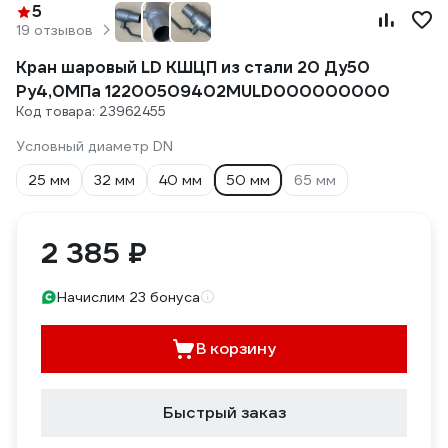
5
19 отзывов
Кран шаровый LD КШЦП из стали 20 Ду50
Ру4,0МПа 12200509402MULD000000000
Код товара: 23962455
Условный диаметр DN
25 мм
32 мм
40 мм
50 мм
65 мм
2 385 ₽
Начислим 23 бонуса
В корзину
Быстрый заказ