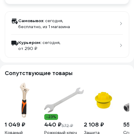
Самовывоз:
сегодня,
бесплатно
, из 1 магазина
Курьером:
сегодня,
от 290 ₽
Сопутствующие товары
-23%
1 049 ₽
440 ₽
2 108 ₽
558
572 ₽
Кованый
Рожковый ключ
Защита
Сгон