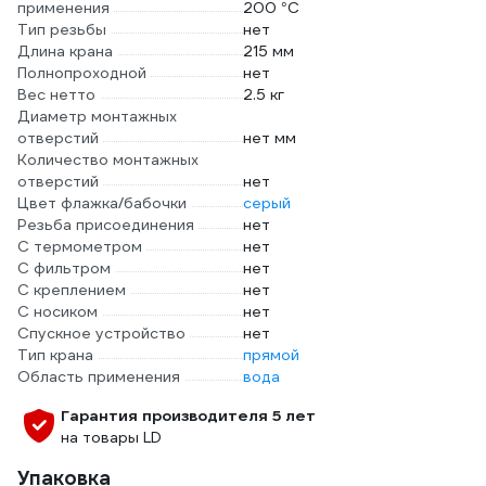
применения
200 °С
Тип резьбы
нет
Длина крана
215 мм
Полнопроходной
нет
Вес нетто
2.5 кг
Диаметр монтажных
отверстий
нет мм
Количество монтажных
отверстий
нет
Цвет флажка/бабочки
серый
Резьба присоединения
нет
С термометром
нет
С фильтром
нет
С креплением
нет
С носиком
нет
Спускное устройство
нет
Тип крана
прямой
Область применения
вода
Гарантия производителя 5 лет
на товары LD
Упаковка