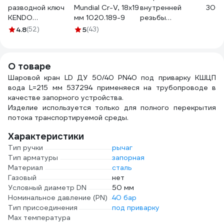
разводной ключ
Mundial Cr-V, 18x19
внутренней
300 
KENDO
мм 1020.189-9
резьбы
углеродистая
Миниворкс
4.8
(52)
5
(43)
сталь, 250 мм, 10"
M20×1,5, цвет
15103
желтый – (3 шт.)
TFTOR20X1,5
О товаре
Шаровой кран LD ДУ 50/40 PN40 под приварку КШЦП
вода L=215 мм 537294 применяеся на трубопроводе в
качестве запорного устройства.
Изделие используется только для полного перекрытия
потока транспортируемой среды.
Характеристики
Тип ручки
рычаг
Тип арматуры
запорная
Материал
сталь
Газовый
нет
Условный диаметр DN
50 мм
Номинальное давление (PN)
40 бар
Тип присоединения
под приварку
Max температура