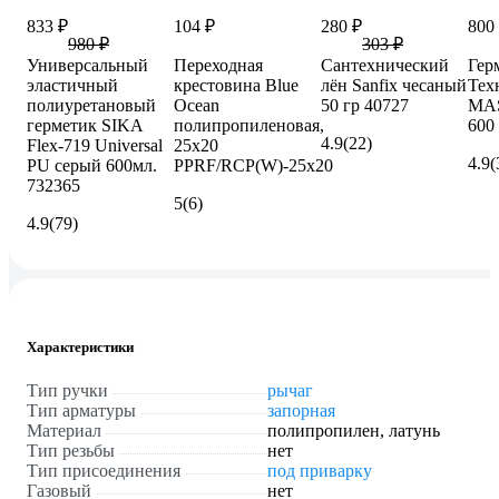
833 ₽
104 ₽
280 ₽
800
980 ₽
303 ₽
Универсальный
Переходная
Сантехнический
Гер
эластичный
крестовина Blue
лён Sanfix чесаный
Тех
полиуретановый
Ocean
50 гр 40727
MAS
герметик SIKA
полипропиленовая,
600
4.9
(22)
Flex-719 Universal
25х20
4.9
(
PU серый 600мл.
PPRF/RCP(W)-25х20
732365
5
(6)
4.9
(79)
Характеристики
Тип ручки
рычаг
Тип арматуры
запорная
Материал
полипропилен, латунь
Тип резьбы
нет
Тип присоединения
под приварку
Газовый
нет