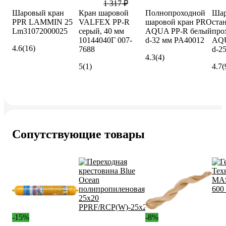
1 317 ₽
Шаровый кран
Кран шаровой
Полнопроходной
Шар
PPR LAMMIN 25
VALFEX PP-R
шаровой кран PRO
ста
Lm31072000025
серый, 40 мм
AQUA PP-R белый
про
10144040Г 007-
d-32 мм PA40012
AQU
4.6
(16)
7688
d-2
4.3
(4)
5
(1)
4.7
(
Сопутствующие товары
-15%
-8%