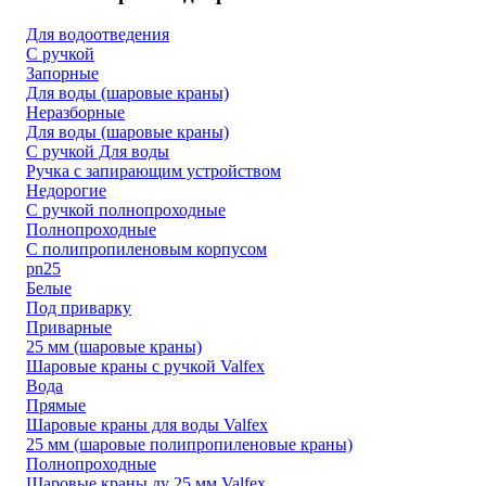
Для водоотведения
С ручкой
Запорные
Для воды (шаровые краны)
Неразборные
Для воды (шаровые краны)
С ручкой Для воды
Ручка с запирающим устройством
Недорогие
С ручкой полнопроходные
Полнопроходные
С полипропиленовым корпусом
pn25
Белые
Под приварку
Приварные
25 мм (шаровые краны)
Шаровые краны с ручкой Valfex
Вода
Прямые
Шаровые краны для воды Valfex
25 мм (шаровые полипропиленовые краны)
Полнопроходные
Шаровые краны ду 25 мм Valfex