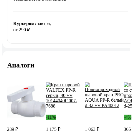
Курьером:
завтра,
от 290 ₽
Аналоги
-11%
-4%
289 ₽
1 175 ₽
1 063 ₽
365