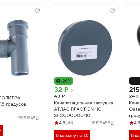
-26%
-
32 ₽
215
43 ₽
240
 ПОЛИТЭК
Канализационная заглушка
Кана
.5 градусов
АТЛАС ПЛАСТ DN 110
Oste
SPCC00000110
град
16951645
(56)
4.9
16198458
4.
у
В корзину по 10
В ко