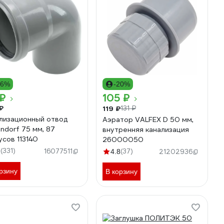
36%
-20%
 ₽
105 ₽
₽
119 ₽
131 ₽
лизационный отвод
Аэратор VALFEX D 50 мм,
ndorf 75 мм, 87
внутренняя канализация
усов 113140
26000050
(331)
9
16077511
(37)
4.8
21202936
рзину
В корзину