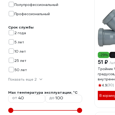
Полупрофессиональный
Профессиональный
Срок службы
2 года
5 лет
10 лет
-29%
25 лет
51 ₽
/ш
Тройник 
50 лет
градусов
внутренн
Показать еще 2
220500
(30)
4.9
Max температура эксплуатации, °С
В корзин
от
до