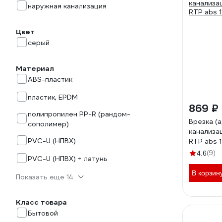
наружная канализация
Цвет
серый
Материал
ABS-пластик
пластик, EPDM
869 ₽
полипропилен PP-R (рандом-
Врезка (а
сополимер)
канализа
PVC-U (НПВХ)
RTP abs 1
(9)
4.6
PVC-U (НПВХ) + латунь
В корзин
Показать еще 14
Класс товара
Бытовой