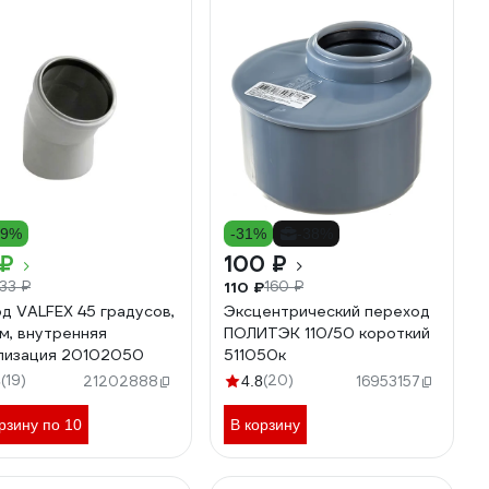
39%
-31%
-38%
 ₽
100 ₽
110 ₽
33 ₽
160 ₽
д VALFEX 45 градусов,
Эксцентрический переход
м, внутренняя
ПОЛИТЭК 110/50 короткий
лизация 20102050
511050к
(19)
(20)
6
21202888
4.8
16953157
рзину по 10
В корзину