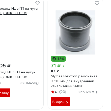
-18%
05 ₽
71 ₽
87 ₽
ход HL c ПП на чугун
Муфта Flextron ремонтная
ль) DN100 HL 9/1
D 110 мм для внутренней
)
32841456
канализации 141128
(23)
4.9
25682979
рзину
В корзину