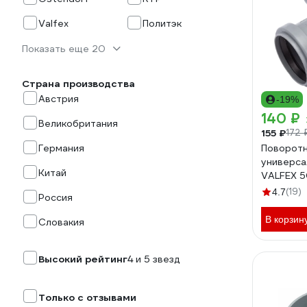
Valfex
Политэк
Показать еще 20
Страна производства
Австрия
-19%
140 ₽
Великобритания
155 ₽
172 
Германия
Поворот
универса
Китай
VALFEX 5
канализа
(19)
4.7
Россия
В корзин
Словакия
Высокий рейтинг
4 и 5 звезд
Только с отзывами