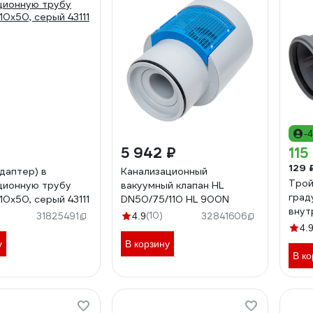
-
5 942 ₽
115
129 
даптер) в
Канализационный
Трой
ционную трубу
вакуумный клапан HL
граду
10x50, серый 43111
DN50/75/110 HL 900N
внут
(10)
31825491
4.9
32841606
2411
4.
у
В корзину
В ко