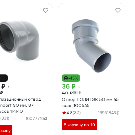
10%
-45%
 ₽
36 ₽
 ₽
40 ₽
66 ₽
лизационный отвод
Отвод ПОЛИТЭК 50 мм 45
ndorf 90 мм, 87
град. 100545
усов 114140
(22)
4.8
16951843
(331)
9
16077716
В корзину по 10
рзину