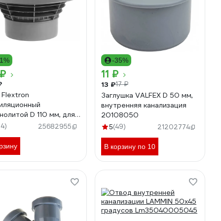
11%
-35%
 ₽
11 ₽
₽
13 ₽
17 ₽
 Flextron
Заглушка VALFEX D 50 мм,
иляционный
внутренняя канализация
нолитой D 110 мм, для
20108050
ренней канализации
34)
25682955
(49)
5
21202774
70
рзину
В корзину по 10