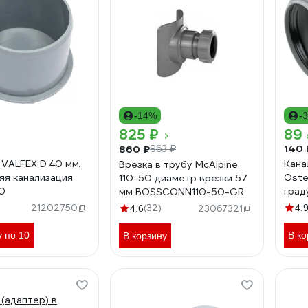
-14%
-
825 ₽
89
140 
860 ₽
963 ₽
 VALFEX D 40 мм,
Кана
Врезка в трубу McAlpine
яя канализация
Oste
110-50 диаметр врезки 57
0
град
мм BOSSCONN110-50-GR
21202750
(32)
4.
4.6
23067321
у по 10
В ко
В корзину