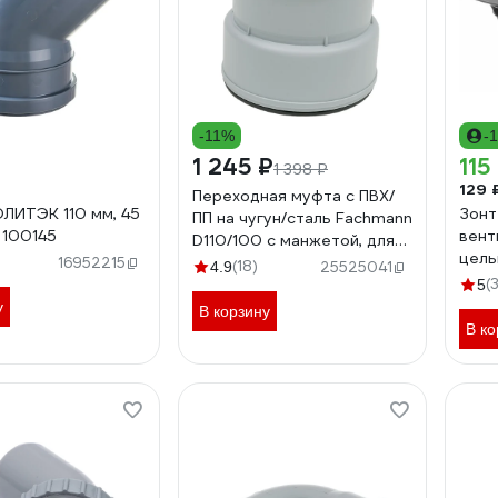
-11%
-
1 245 ₽
115
1 398 ₽
129 
Переходная муфта с ПВХ/
ЛИТЭК 110 мм, 45
Зонт
ПП на чугун/сталь Fachmann
 100145
вент
D110/100 с манжетой, для
цель
внутренней канализации
16952215
(18)
4.9
25525041
внут
01.076
(
5
1451
у
В корзину
В ко