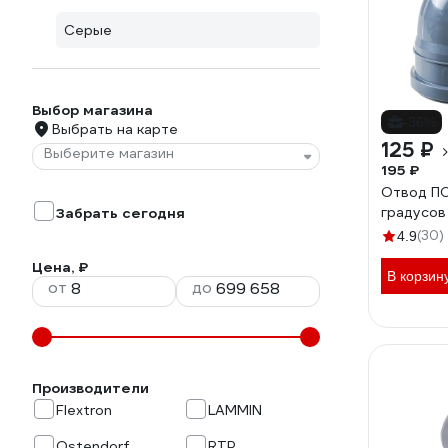
Серые
Выбор магазина
-36%
Выбрать на карте
125 ₽
Выберите магазин
195 ₽
Отвод ПО
градусов
Забрать сегодня
(30)
4.9
Цена, ₽
В корзин
от
до
Производители
Flextron
LAMMIN
Ostendorf
RTP