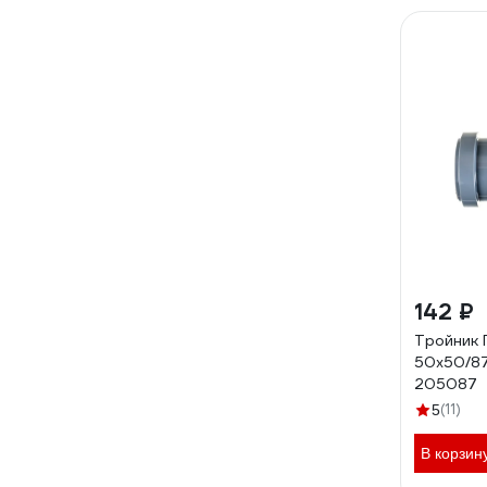
142 ₽
Тройник
50х50/87
205087
(11)
5
В корзин