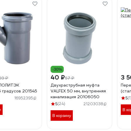
-30%
40 ₽
3 5
69 ₽
57 ₽
 ПОЛИТЭК
Двухраструбная муфта
Пере
5 градусов 201545
VALFEX 50 мм, внутренняя
(ста
канализация 20106050
(1
16952395
5
(24)
5
21203038
у
В ко
В корзину