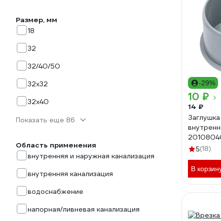
Размер, мм
18
32
32/40/50
-29%
32х32
10 ₽
32х40
14 ₽
Заглушка
Показать еще 86
внутренн
2010804
Область применения
(18)
5
внутренняя и наружная канализация
В корзин
внутренняя канализация
водоснабжение
напорная/ливневая канализация