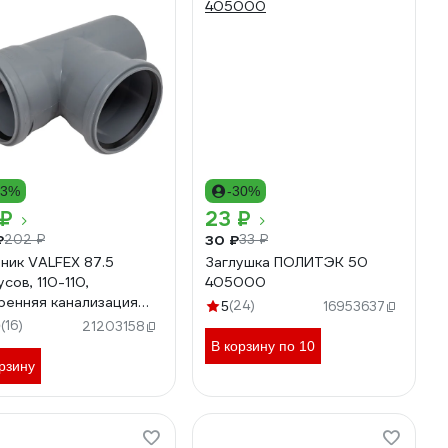
43%
-30%
 ₽
23 ₽
₽
30 ₽
202 ₽
33 ₽
ник VALFEX 87.5
Заглушка ПОЛИТЭК 50
сов, 110-110,
405000
ренняя канализация
(24)
5
16953637
0110
(16)
9
21203158
В корзину по 10
рзину