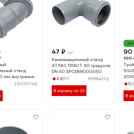
-30
47 ₽
90
/шт
100 
₽
Канализационный отвод
ный
Тро
АТЛАС ПЛАСТ 90 градусов
льный отвод
50х5
DN 50 SPCEB9000050
0 мм, внутренняя
205
(51)
4.8
16198437
ция 23100050
(
21203074
5
В корзину по 10
у
В ко