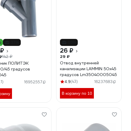
%
-37%
-10%
 ₽
26 ₽
29 ₽
₽
142 ₽
Отвод внутренней
йник ПОЛИТЭК
канализации LAMMIN 50х45
0/45 градусов
градусов Lm35040005045
045
(43)
21)
4.9
16237683
16952557
В корзину по 10
рзину