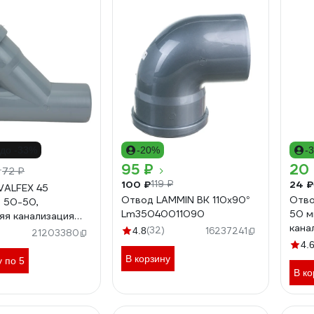
до -33%
-20%
-
95 ₽
20
72 ₽
т
100 ₽
24 ₽
119 ₽
VALFEX 45
Отвод LAMMIN ВК 110х90°
Отво
, 50-50,
Lm35040011090
50 м
яя канализация
кана
50
(32)
4.8
16237241
21203380
4.
В корзину
у по 5
В ко