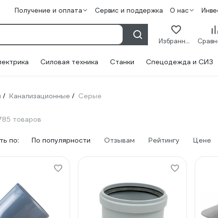
Получение и оплата
Сервис и поддержка
О нас
Инве
Избранное
лектрика
Силовая техника
Станки
Спецодежда и СИЗ
и
Канализационные
Серые
/
/
785 товаров
ь по:
По популярности
Отзывам
Рейтингу
Цене