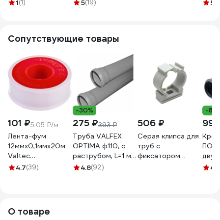
Сварком д=110
канализация
ПП 110 013021204
1
(1)
5
(19)
5
(
СанТех s002823
26106110
Сопутствующие товары
-30%
-8%
101 ₽
275 ₽
506 ₽
990
5.05 ₽/м
393 ₽
Лента-фум
Труба VALFEX
Серая клипса для
Крес
12ммх0,1ммх20м
OPTIMA ф110, с
труб с
ПОЛ
Valtec
раструбом, L=1 м,
фиксатором
двух
VT.PTFE.0.121020
внутренняя
Крепстор 110мм,
110х
4.7
(39)
4.8
(92)
4.
74786
канализация,
пакет 2 шт
град
толщина стенки
4665317008765​
601
2.2 211100100
О товаре