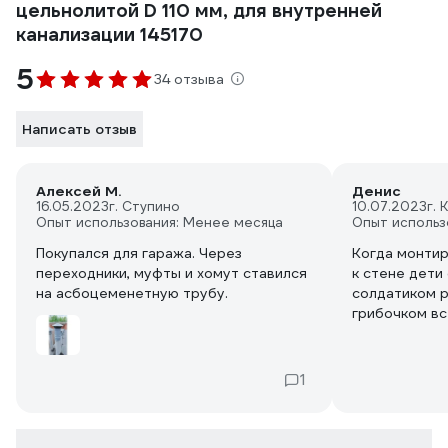
цельнолитой D 110 мм, для внутренней
канализации 145170
5
34 отзыва
Написать отзыв
Алексей М.
Денис
16.05.2023
г. Ступино
10.07.2023
г.
Опыт использования: Менее месяца
Опыт использ
Покупался для гаража. Через
Когда монтир
переходники, муфты и хомут ставился
к стене дети
на асбоцеменетную трубу.
солдатиком р
грибочком вс
смялся и не 
1