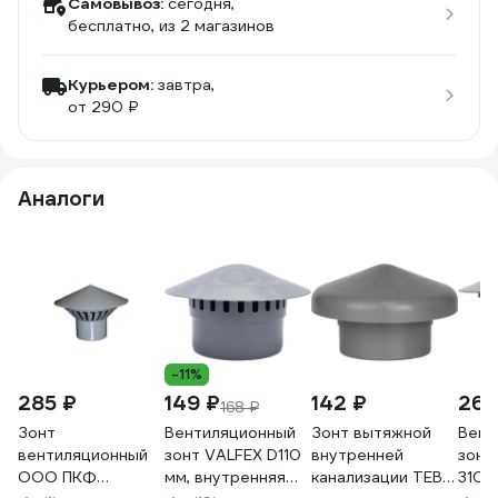
Самовывоз:
сегодня,
бесплатно
, из 2 магазинов
Курьером:
завтра,
от 290 ₽
Аналоги
-11%
285 ₽
149 ₽
142 ₽
266
168 ₽
Зонт
Вентиляционный
Зонт вытяжной
Вент
вентиляционный
зонт VALFEX D110
внутренней
зонт
ООО ПКФ
мм, внутренняя
канализации TEBO
3100