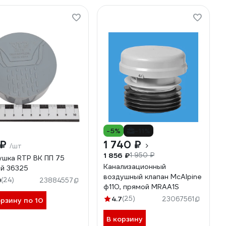
-5%
-11%
 ₽
1 740 ₽
/шт
1 856 ₽
1 950 ₽
ушка RTP ВК ПП 75
Канализационный
й 36325
воздушный клапан McAlpine
9
(24)
23884557
ф110, прямой MRAA1S
4.7
(25)
23067561
орзину по 10
В корзину