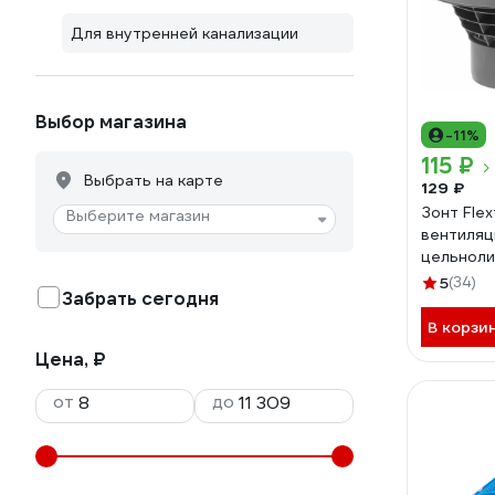
Для внутренней канализации
Выбор магазина
-11%
115 ₽
Выбрать на карте
129 ₽
Зонт Flex
Выберите магазин
вентиляц
цельноли
внутренн
5
(34)
Забрать сегодня
145170
В корзи
Цена, ₽
от
до