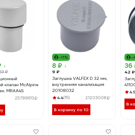
-11%
-
₽
8 ₽
36 
9 ₽
42 ₽
63 ₽
Заглушка VALFEX D 32 мм,
ционный
Загл
внутренняя канализация
й клапан McAlpine
4110
20108032
ек. MRAA4S
4.
4.4
(16)
21203008
25789613
В к
В корзину по 10
ну