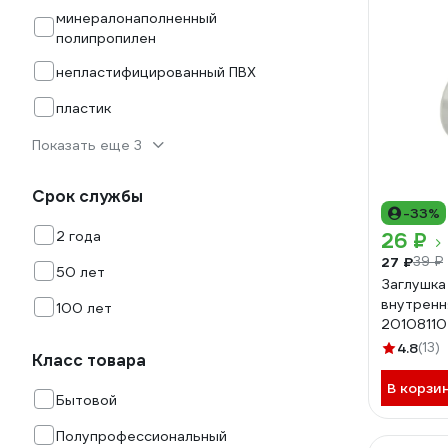
минералонаполненный
полипропилен
непластифицированный ПВХ
пластик
Показать еще 3
Срок службы
-33%
2 года
26 ₽
27 ₽
39 ₽
50 лет
Заглушка
внутренн
100 лет
20108110
4.8
(13)
Класс товара
В корзи
Бытовой
Полупрофессиональный