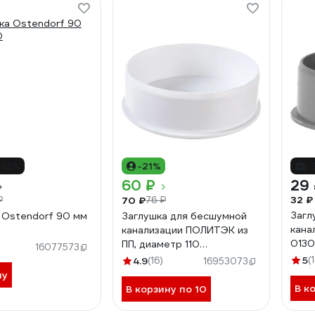
-12%
-21%
-
60 ₽
29
32 ₽
70 ₽
₽
76 ₽
Загл
 Ostendorf 90 мм
Заглушка для бесшумной
кана
канализации ПОЛИТЭК из
013
ПП, диаметр 110
16077573
400110000
5
(
4.9
(16)
16953073
ну
В к
В корзину по 10