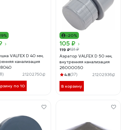
29%
-20%
₽
105 ₽
119 ₽
131 ₽
ушка VALFEX D 40 мм,
Аэратор VALFEX D 50 мм,
ренняя канализация
внутренняя канализация
08040
26000050
18)
21202750
4.8
(37)
21202936
орзину по 10
В корзину