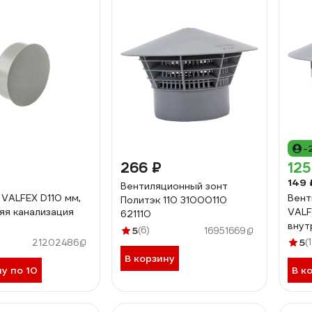
-
266 ₽
125
149 
Вентиляционный зонт
 VALFEX D110 мм,
Вент
Политэк 110 31000110
яя канализация
VALF
621110
внут
5
(6)
16951669
2610
5
(
21202486
В корзину
ну по 10
В к