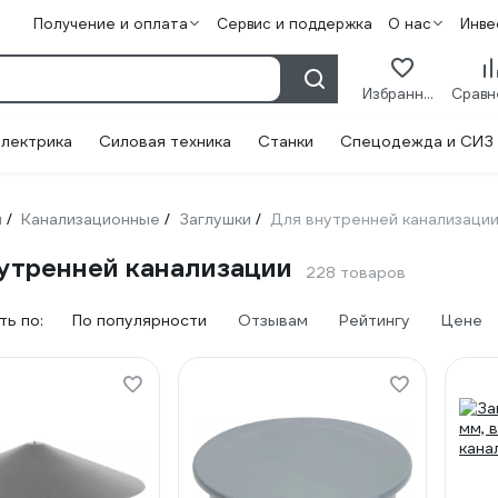
Получение и оплата
Сервис и поддержка
О нас
Инве
Избранное
лектрика
Силовая техника
Станки
Спецодежда и СИЗ
и
Канализационные
Заглушки
Для внутренней канализаци
/
/
/
утренней канализации
228 товаров
ь по:
По популярности
Отзывам
Рейтингу
Цене