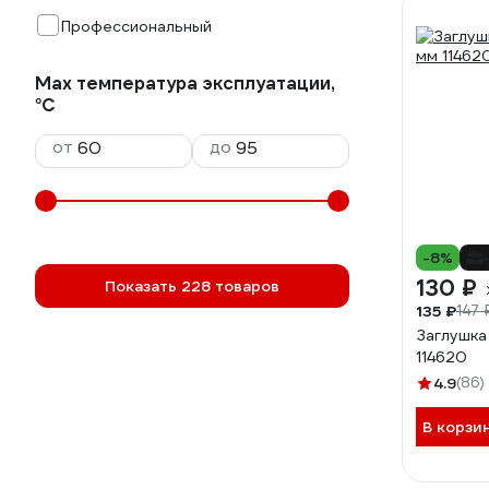
Профессиональный
Max температура эксплуатации,
°С
от
до
-8%
130 ₽
Показать 228 товаров
135 ₽
147 
Заглушка
114620
4.9
(86)
В корзи