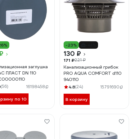
26%
-23%
-41%
₽
130 ₽
171 ₽
221 ₽
лизационная заглушка
Канализационный грибок
С ПЛАСТ DN 110
PRO AQUA COMFORT d110
C00000110
940110
9
(56)
16198458
4.8
(24)
15791690
орзину по 10
В корзину