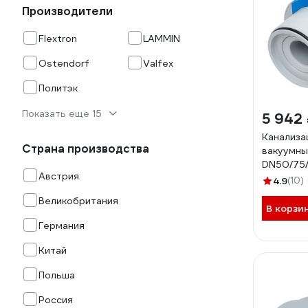
Производители
Flextron
LAMMIN
Ostendorf
Valfex
Политэк
Показать еще 15
5 942
Канализа
Страна производства
вакуумны
DN50/75/
Австрия
4.9
(10)
Великобритания
В корзи
Германия
Китай
Польша
Россия