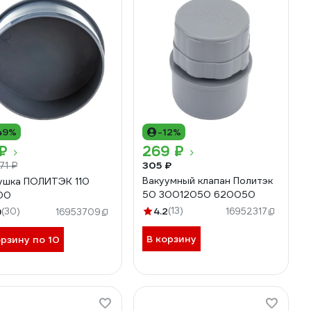
49%
-12%
₽
269 ₽
305 ₽
71 ₽
Вакуумный клапан Политэк
ушка ПОЛИТЭК 110
50 30012050 620050
00
4.2
(13)
9
(30)
16952317
16953709
В корзину
орзину по 10