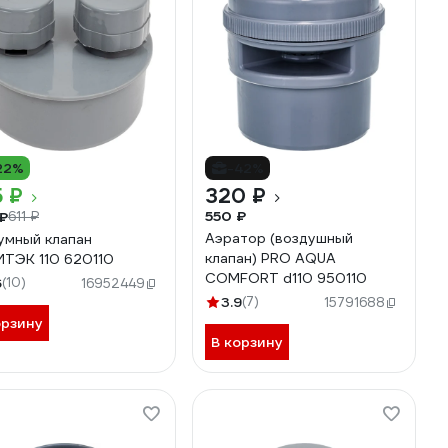
22%
-42%
 ₽
320 ₽
550 ₽
₽
611 ₽
Аэратор (воздушный
умный клапан
клапан) PRO AQUA
ТЭК 110 620110
COMFORT d110 950110
6
(10)
16952449
3.9
(7)
15791688
орзину
В корзину