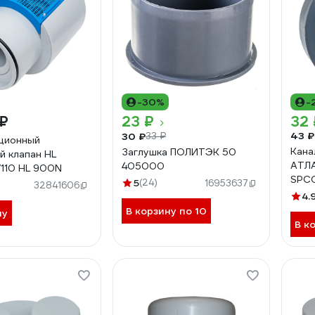
-30%
-
 ₽
23 ₽
32 
43 ₽
30 ₽
33 ₽
ционный
Кана
Заглушка ПОЛИТЭК 50
й клапан HL
АТЛА
405000
110 HL 900N
SPC
5
(24)
16953637
32841606
4.
В корзину по 10
ну
В к