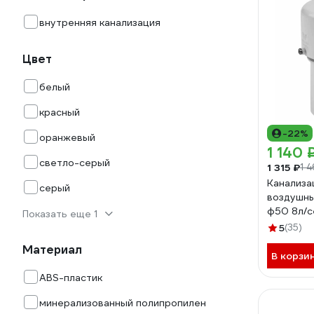
внутренняя канализация
Цвет
белый
красный
-22%
оранжевый
1 140 
светло-серый
1 315 ₽
1 4
Канализа
серый
воздушны
ф50 8л/с
Показать еще 1
5
(35)
Материал
В корзи
ABS-пластик
минерализованный полипропилен