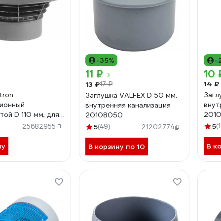
-35%
-
11 ₽
10 
14 ₽
13 ₽
17 ₽
tron
Загл
Заглушка VALFEX D 50 мм,
ионный
внут
внутренняя канализация
той D 110 мм, для
201
20108050
ей канализации
5
(
25682955
5
(49)
21202774
ну
В к
В корзину по 10