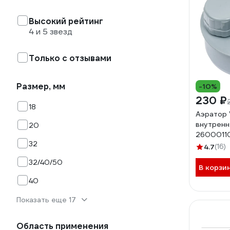
Высокий рейтинг
4 и 5 звезд
Только с отзывами
Размер, мм
-10%
230 ₽
18
Аэратор 
внутренн
20
2600011
32
4.7
(16)
32/40/50
В корзи
40
Показать еще 17
Область применения