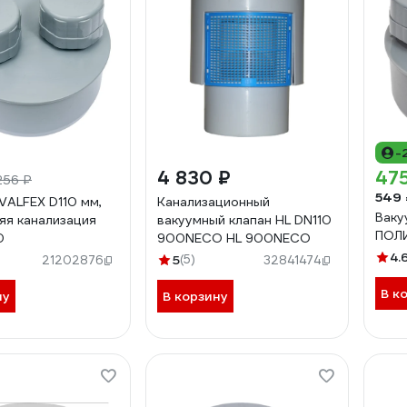
-
4 830 ₽
475
256 ₽
549 
VALFEX D110 мм,
Канализационный
Ваку
яя канализация
вакуумный клапан HL DN110
ПОЛИ
0
900NECO HL 900NECO
4.
5
(5)
21202876
32841474
В к
ну
В корзину