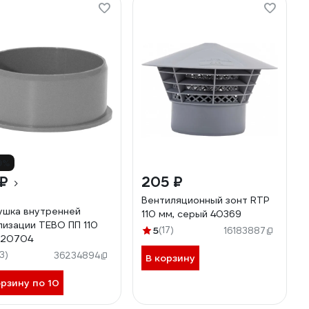
9%
 ₽
205 ₽
Вентиляционный зонт RTP
ушка внутренней
110 мм, серый 40369
лизации TEBO ПП 110
5
(17)
16183887
020704
13)
36234894
В корзину
орзину по 10