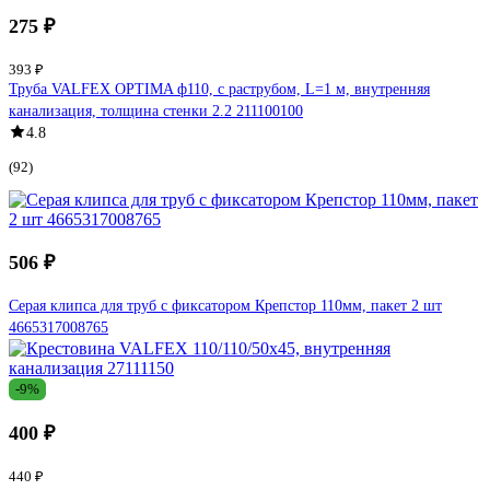
275 ₽
393 ₽
Труба VALFEX OPTIMA ф110, с раструбом, L=1 м, внутренняя
канализация, толщина стенки 2.2 211100100
4.8
(92)
506 ₽
Серая клипса для труб с фиксатором Крепстор 110мм, пакет 2 шт
4665317008765​
-9%
400 ₽
440 ₽