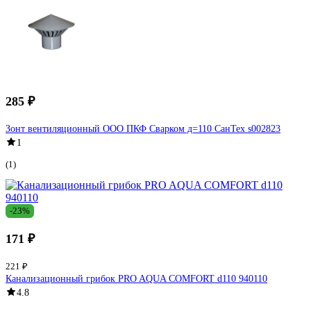
285 ₽
Зонт вентиляционный ООО ПКФ Сварком д=110 СанТех s002823
1
(1)
-23%
171 ₽
221 ₽
Канализационный грибок PRO AQUA COMFORT d110 940110
4.8