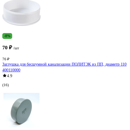
-8%
70 ₽
/шт
76 ₽
Заглушка для бесшумной канализации ПОЛИТЭК из ПП, диаметр 110
400110000
4.9
(16)