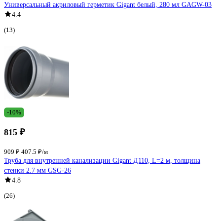
Универсальный акриловый герметик Gigant белый, 280 мл GAGW-03
4.4
(13)
-10%
815 ₽
909 ₽
407.5 ₽/м
Труба для внутренней канализации Gigant Д110, L=2 м, толщина
стенки 2.7 мм GSG-26
4.8
(26)