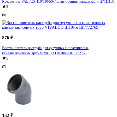
Крестовина VALFEX 110/110/50x45, внутренняя канализация 27111150
5
(5)
876 ₽
Восстановитель раструба для чугунных и пластиковых
канализационных труб VIVALDO d110мм ШГ772765
5
(7)
132 ₽