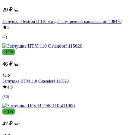
29 ₽
/шт
Заглушка Flextron D 110 мм для внутренней канализации 138476
5
(7)
-15%
46 ₽
/шт
54 ₽
Заглушка HTM 110 Ostendorf 115620
4.9
(86)
-41%
42 ₽
/шт