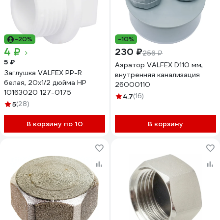
-20%
-10%
4 ₽
230 ₽
256 ₽
5 ₽
Аэратор VALFEX D110 мм,
Заглушка VALFEX PP-R
внутренняя канализация
белая, 20х1/2 дюйма НР
26000110
10163020 127-0175
4.7
(16)
5
(28)
В корзину по 10
В корзину