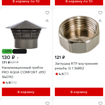
В корзину по 10
В корзину по 10
-23%
-41%
130 ₽
121 ₽
171 ₽
221 ₽
Заглушка RTP внутренняя
Канализационный грибок
резьба, G 1 34862
PRO AQUA COMFORT d110
4.5
(31)
940110
4.8
(24)
В корзину
В корзину