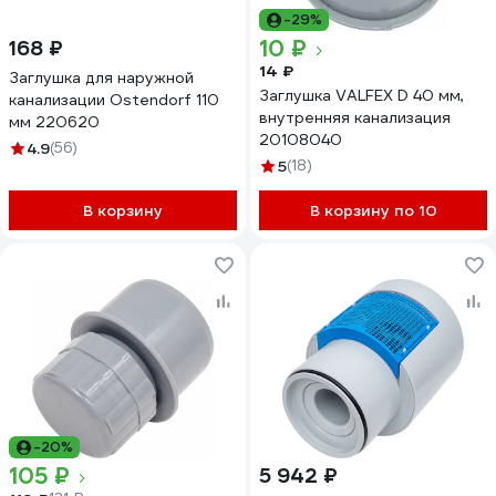
-29%
10 ₽
168 ₽
14 ₽
Заглушка для наружной
Заглушка VALFEX D 40 мм,
канализации Ostendorf 110
внутренняя канализация
мм 220620
20108040
4.9
(56)
5
(18)
В корзину
В корзину по 10
-20%
105 ₽
5 942 ₽