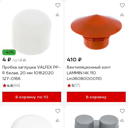
-43%
4 ₽
410 ₽
/шт
7 ₽
Пробка заглушка VALFEX PP-
Вентиляционный зонт
R белая, 20 мм 10162020
LAMMIN НК 110
127-0166
Lm36080000110
4.6
(44)
5
(17)
В корзину по 10
В корзину