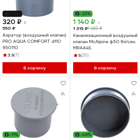
-42%
-22%
320 ₽
1 140 ₽
550 ₽
1 315 ₽
1 463 ₽
Аэратор (воздушный клапан)
Канализационный воздушный
PRO AQUA COMFORT d110
клапан McAlpine ф50 8л/сек.
950110
MRAA4S
3.9
(7)
5
(35)
В корзину
В корзину
-11%
-49%