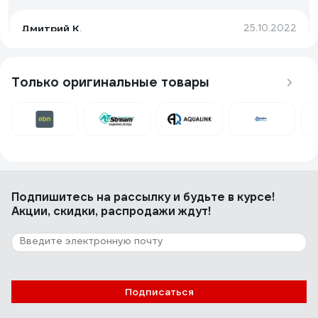
Дмитрий К.
25.10.2022
Легко монтируется
Только оригинальные товары
4 отзыва
Отзыв о СТМ наружняя резьба, 20х1/2х20
Андрей Ф.
15.03.2024
Легко смонтировал из них разводку, трубу держат
Подпишитесь
на рассылку
и будьте в курсе!
хорошо, сами чистые и можно устанавливать как есть.
Акции, скидки, распродажи ждут!
Подписаться