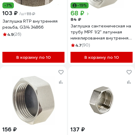
-7%
-19%
68 ₽
103 ₽
/шт
111 ₽
84 ₽
Заглушка RTP внутренняя
Заглушка сантехническая на
резьба, G3/4 34866
трубу MPF 1/2" латунная
4.9
(26)
никелированная внутренняя
резьба ИС.072283
4.7
(90)
В корзину по 10
В корзину по 10
156 ₽
137 ₽