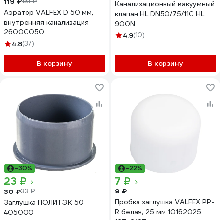
119 ₽
131 ₽
Канализационный вакуумный
Аэратор VALFEX D 50 мм,
клапан HL DN50/75/110 HL
внутренняя канализация
900N
26000050
4.9
(10)
4.8
(37)
В корзину
В корзину
-30%
-22%
23 ₽
7 ₽
9 ₽
30 ₽
33 ₽
Пробка заглушка VALFEX PP-
Заглушка ПОЛИТЭК 50
R белая, 25 мм 10162025
405000