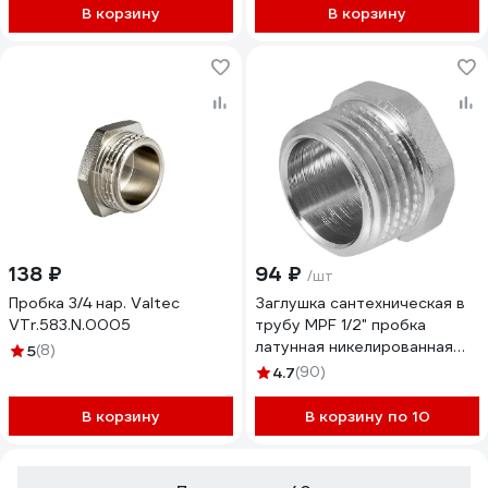
В корзину
В корзину
138 ₽
94 ₽
/шт
Пробка 3/4 нар. Valtec
Заглушка сантехническая в
VTr.583.N.0005
трубу MPF 1/2" пробка
латунная никелированная
5
(8)
наружная резьба ИС.072277
4.7
(90)
В корзину
В корзину по 10