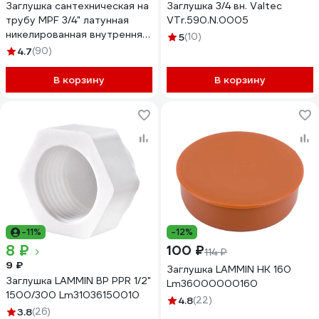
Заглушка сантехническая на
Заглушка 3/4 вн. Valtec
трубу MPF 3/4" латунная
VTr.590.N.0005
никелированная внутренняя
5
(10)
резьба ИС.072284
4.7
(90)
В корзину
В корзину
-11%
-12%
8 ₽
100 ₽
114 ₽
9 ₽
Заглушка LAMMIN НК 160
Заглушка LAMMIN ВР PPR 1/2"
Lm36000000160
1500/300 Lm31036150010
4.8
(22)
3.8
(26)