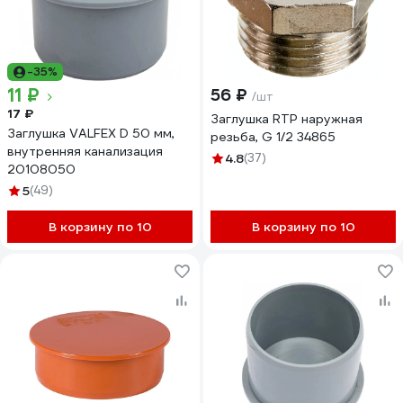
-35%
11 ₽
56 ₽
/шт
17 ₽
Заглушка RTP наружная
Заглушка VALFEX D 50 мм,
резьба, G 1/2 34865
внутренняя канализация
4.8
(37)
20108050
5
(49)
В корзину по 10
В корзину по 10