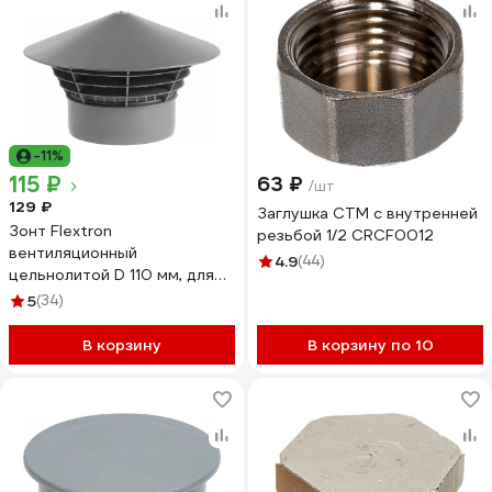
-11%
115 ₽
63 ₽
/шт
129 ₽
Заглушка СТМ с внутренней
Зонт Flextron
резьбой 1/2 CRCF0012
вентиляционный
4.9
(44)
цельнолитой D 110 мм, для
внутренней канализации
5
(34)
145170
В корзину
В корзину по 10