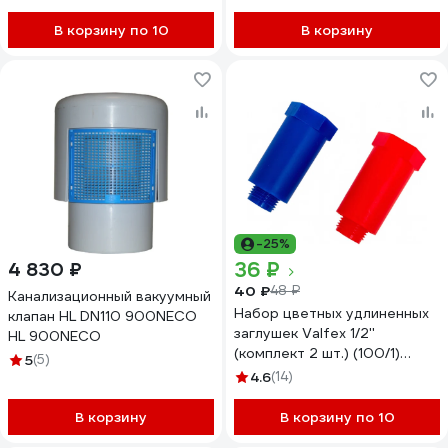
В корзину по 10
В корзину
-25%
36 ₽
4 830 ₽
40 ₽
48 ₽
Канализационный вакуумный
Набор цветных удлиненных
клапан HL DN110 900NECO
заглушек Valfex 1/2''
HL 900NECO
(комплект 2 шт.) (100/1)
5
(5)
(синий/красный) 10192020
4.6
(14)
В корзину
В корзину по 10