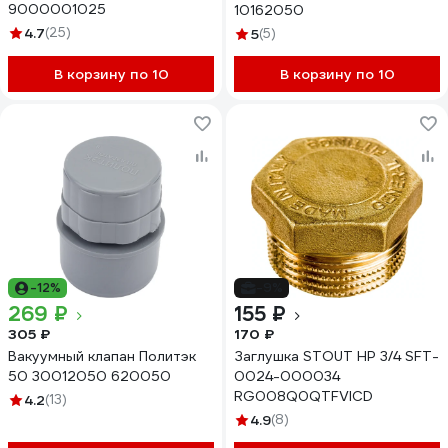
9000001025
10162050
4.7
(25)
5
(5)
В корзину по 10
В корзину по 10
-12%
-9%
269 ₽
155 ₽
305 ₽
170 ₽
Вакуумный клапан Политэк
Заглушка STOUT НР 3/4 SFT-
50 30012050 620050
0024-000034
RG008Q0QTFVICD
4.2
(13)
4.9
(8)