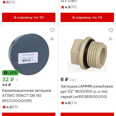
127-0167
5
(24)
4.9
(36)
В корзину по 10
В корзину по 10
-26%
32 ₽
6 ₽
/шт
43 ₽
Заглушка LAMMIN резьбовая
Канализационная заглушка
ppr 1/2" 1600/100 (с o-rin)
АТЛАС ПЛАСТ DN 110
серый Lm31036150000G
SPCC00000110
4.8
(24)
4.9
(56)