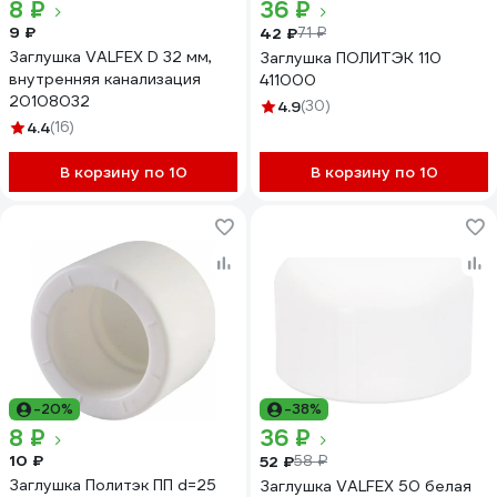
8 ₽
36 ₽
9 ₽
42 ₽
71 ₽
Заглушка VALFEX D 32 мм,
Заглушка ПОЛИТЭК 110
внутренняя канализация
411000
20108032
4.9
(30)
4.4
(16)
В корзину по 10
В корзину по 10
-20%
-38%
8 ₽
36 ₽
10 ₽
52 ₽
58 ₽
Заглушка Политэк ПП d=25
Заглушка VALFEX 50 белая