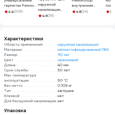
универсальный
РемоКолор
монт
наружной
герметик Ремонт
внутренняя
плас
канализации
на 100%
канализация,
FORA
4.4
(308)
4.8
(24)
5
(1
LAMMIN
бесцветный
4.9
(38)
серый, 110 мм 142-
0061
110x3000x3.4
RUTDE26063/H1619
473
Lm36101003000
Характеристики
Область применения
наружная канализация
Материал
непластифицированный ПВХ
Размер
110 мм
Цвет
оранжевый
Длина
40 мм
Срок службы
50 лет
Max температура
эксплуатации
50 °С
Вес нетто
0.109 кг
Тип
заглушка
Клеевой
нет
Для бесшумной канализации
нет
Упаковка