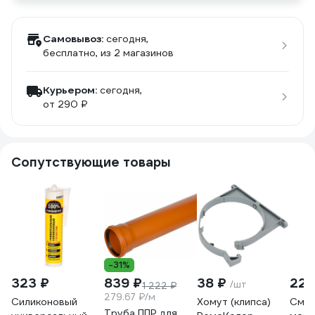
Самовывоз:
сегодня,
бесплатно
, из 2 магазинов
Курьером:
сегодня,
от 290 ₽
Сопутствующие товары
-31%
323 ₽
839 ₽
38 ₽
228
/шт
1 222 ₽
279.67 ₽/м
Силиконовый
Хомут (клипса)
Смаз
Труба ППР для