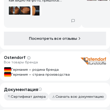
как видно на фото, пришлось
располовинить бортик). Под мои
нужды подошло. Высота бортика - 40
мм, толщина стенки 4мм. Геометрия
ровная, пластик толстый, не гнется.
Полагаю, что для использования как
заглушка трубы, б.д. отлично.
Посмотреть все отзывы
Ostendorf
Все товары бренда
Германия — родина бренда
Германия — страна производства
Документация
Сертификат дилера
Скачать всю документацию