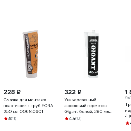
228 ₽
322 ₽
1
94
Смазка для монтажа
Универсальный
Тр
пластиковых труб FORA
акриловый герметик
на
250 мл 006140601
Gigant белый, 280 мл
4 
GAGW-03
5
(11)
4.4
(13)
16