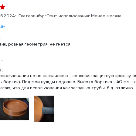
06.2024
г. Екатеринбург
Опыт использования: Менее месяца
 мм
:
ик, ровная геометрия, не гнется
ны
:
спользования не по назначению - колхозил защитную крышку о
 бортик). Под мои нужды подошло. Высота бортика - 40 мм, т
лагаю, что для использования как заглушка трубы, б.д. отлично.