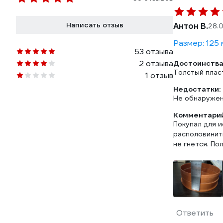
Написать отзыв
Антон В.
28.
Размер: 125
53 отзыва
2 отзыва
Достоинства
Толстый пласт
1 отзыв
Недостатки:
Не обнаруже
Комментарий
Покупал для и
располовинить
не гнется. По
Ответить