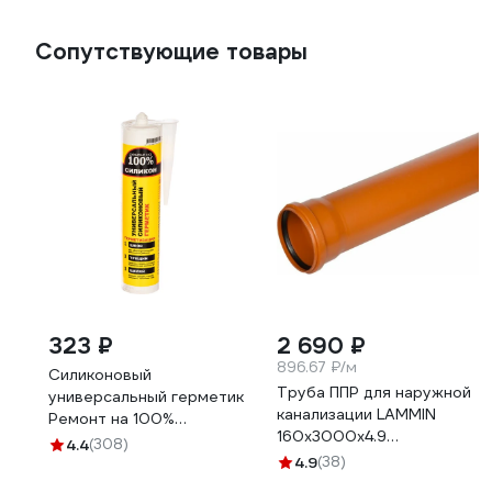
Сопутствующие товары
323 ₽
2 690 ₽
896.67 ₽/м
Силиконовый
Труба ППР для наружной
универсальный герметик
канализации LAMMIN
Ремонт на 100%
160x3000x4.9
бесцветный
4.4
(308)
Lm36121603000
RUTDE26063/H1619
4.9
(38)