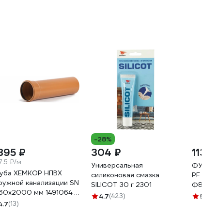
-28%
 895 ₽
304 ₽
113 ₽
7.5 ₽/м
Универсальная
ФУМ л
уба ХЕМКОР НПВХ
силиконовая смазка
PF Prof
ружной канализации SN
SILICOT 30 г 2301
Ф85 мм
160x2000 мм 1491064 0
15м PF
4.7
(423)
5
(60)
47
4.7
(13)