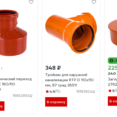
-
348 ₽
225
240
Тройник для наружной
ический переход
Загл
канализации RTP D 110х110
160/110
276
мм, 87 град 36511
0
5
(
4.9
(15)
16183824
16952893
В к
В корзину
ну