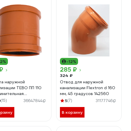
12%
-12%
₽
285 ₽
324 ₽
а наружной
Отвод для наружной
лизации TEBO ПП 110
канализации Flextron d 160
инительная
мм, 45 градусов 142560
020201
9
(15)
5
(7)
36647844
31177746
орзину
В корзину