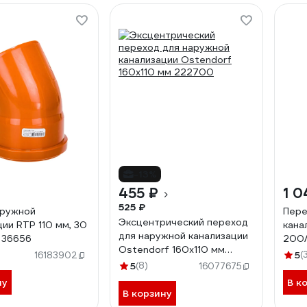
-13%
455 ₽
1 0
525 ₽
аружной
Пере
Эксцентрический переход
ции RTP 110 мм, 30
кана
для наружной канализации
 36656
200/
Ostendorf 160х110 мм
5
(
16183902
222700
5
(8)
16077675
ну
В к
В корзину