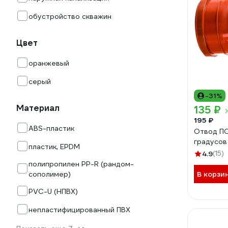
обустройство скважин
Цвет
оранжевый
серый
-31%
Материал
135 ₽
195 ₽
ABS-пластик
Отвод ПО
градусов
пластик, EPDM
4.9
(15)
полипропилен PP-R (рандом-
сополимер)
В корзи
PVC-U (НПВХ)
непластифицированный ПВХ