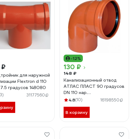
-12%
 ₽
130 ₽
148 ₽
тройник для наружной
Канализационный отвод
лизации Flextron d 110
АТЛАС ПЛАСТ 90 градусов
87.5 градусов 148080
DN 110 нар.
13)
31177560
SPNCEB9000110
4.8
(10)
16198550
орзину
В корзину