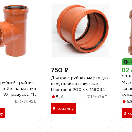
-
750 ₽
82 
93 ₽
Двухраструбная муфта для
рубный тройник
Муфт
наружной канализации
жной канализации
кана
Flextron d 200 мм 148094
 87 градусов, 110
соед
5
(5)
31177524
041
4.
16077495
В корзину
ну
В к