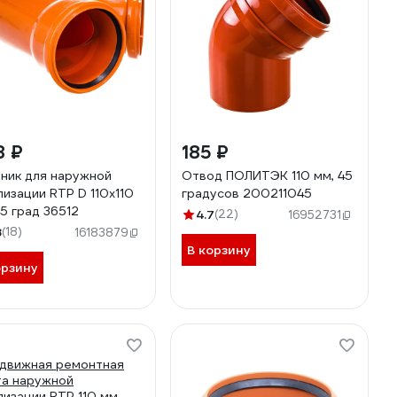
8 ₽
185 ₽
ник для наружной
Отвод ПОЛИТЭК 110 мм, 45
лизации RTP D 110х110
градусов 200211045
45 град 36512
4.7
(22)
16952731
8
(18)
16183879
В корзину
орзину