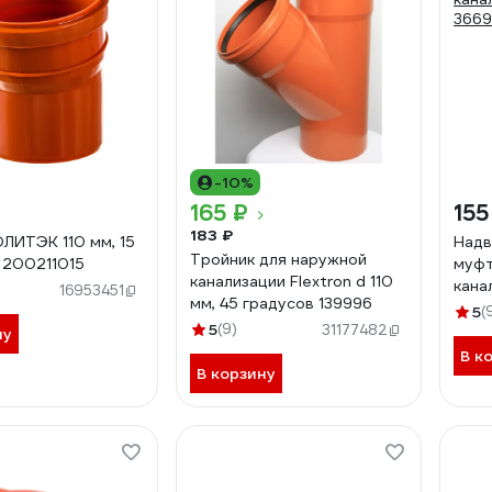
-10%
165 ₽
155
183 ₽
ЛИТЭК 110 мм, 15
Надв
Тройник для наружной
 200211015
муфт
канализации Flextron d 110
кана
16953451
мм, 45 градусов 139996
366
5
(
5
(9)
31177482
ну
В к
В корзину