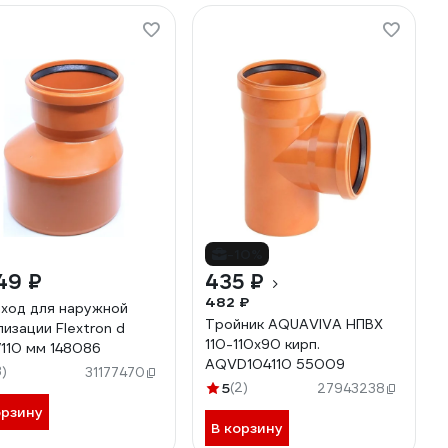
-10%
49 ₽
435 ₽
482 ₽
ход для наружной
Тройник AQUAVIVA НПВХ
лизации Flextron d
110-110x90 кирп.
110 мм 148086
AQVD104110 55009
3)
31177470
5
(2)
27943238
орзину
В корзину