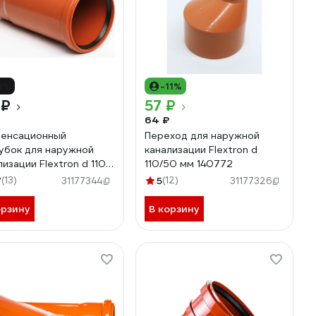
9%
-11%
 ₽
57 ₽
64 ₽
енсационный
Переход для наружной
убок для наружной
канализации Flextron d
лизации Flextron d 110
110/50 мм 140772
радусов 142568
7
(13)
5
(12)
31177344
31177326
орзину
В корзину