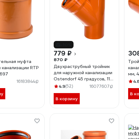
-10%
779 ₽
30
870 ₽
тельная муфта
Трой
Двухраструбный тройник
 канализации RTP
кана
для наружной канализации
6697
мм, 
Ostendorf 45 градусов, 110
4.
16183844
мм 220300
4.9
(52)
16077607
ну
В к
В корзину