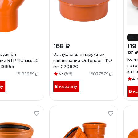
-
168 ₽
119
131 ₽
аружной
Заглушка для наружной
Комп
ии RTP 110 мм, 45
канализации Ostendorf 110
патр
 36655
мм 220620
кана
4.9
(56)
16183869
16077579
мм г
4.
ну
В корзину
В к