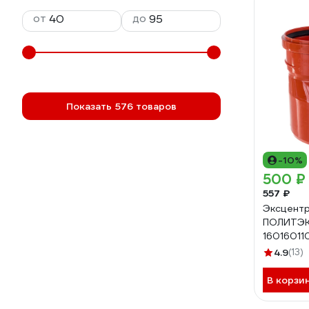
от
до
Показать 576 товаров
-10%
500 ₽
557 ₽
Эксцентр
ПОЛИТЭК 
16016011
4.9
(13)
В корзи