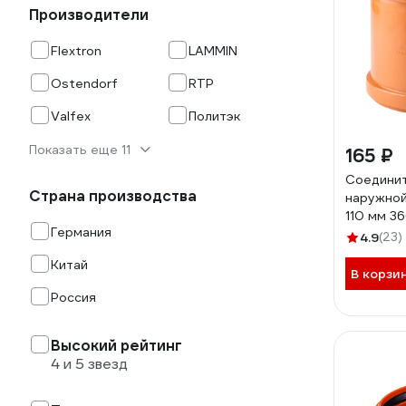
Производители
Flextron
LAMMIN
Ostendorf
RTP
Valfex
Политэк
Показать еще 11
165 ₽
Соедини
Страна производства
наружной
110 мм 3
Германия
4.9
(23)
Китай
В корзи
Россия
Высокий рейтинг
4 и 5 звезд