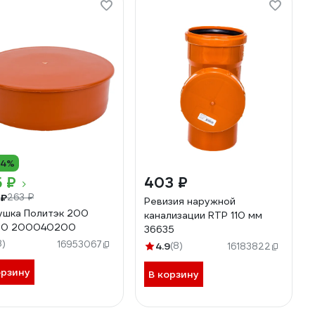
14%
 ₽
403 ₽
 ₽
263 ₽
Ревизия наружной
ушка Политэк 200
канализации RTP 110 мм
20 200040200
36635
8)
16953067
4.9
(8)
16183822
орзину
В корзину