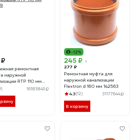
-12%
 ₽
245 ₽
277 ₽
ижная ремонтная
Ремонтная муфта для
а наружной
наружной канализации
лизации RTP 110 мм
Flextron d 160 мм 142563
99
9)
16183845
4.3
(12)
31177644
орзину
В корзину