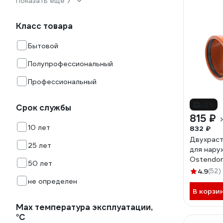
Показать еще 7
Класс товара
Бытовой
Полупрофессиональный
Профессиональный
-2%
Срок службы
815 ₽
10 лет
832 ₽
Двухраст
25 лет
для нару
Ostendorf
50 лет
220400
4.9
(52)
не определен
В корзи
Max температура эксплуатации,
°С