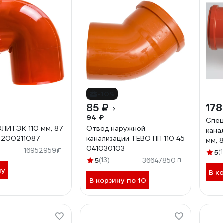
-10%
85 ₽
178
94 ₽
Спец
ЛИТЭК 110 мм, 87
Отвод наружной
кана
 200211087
канализации TEBO ПП 110 45
мм, 
041030103
16952959
5
(
5
(13)
36647850
ну
В к
В корзину по 10