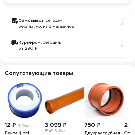
Самовывоз:
сегодня,
бесплатно
, из 3 магазинов
Курьером:
сегодня,
от 290 ₽
Сопутствующие товары
12 ₽
3 099 ₽
750 ₽
2 5
1.5 ₽/м
1549.5 ₽/м
Лента ФУМ
Двухраструбная
Отв