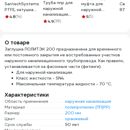
Труба ппр для
SantechSystems
муфта для
Свар
наружной
PTFE, катушка
наружной
87 ры
канализации
10х0,075 мм, 8 м,
канализации
СанТ
4.8
(14)
5
(5)
LAMMIN
вода 108-1565
4.9
(38)
Flextron d 200 мм
200x2000x6,2
148094
Lm36132002000
О товаре
Заглушка ПОЛИТЭК 200 предназначена для временного
или постоянного закрытия не востребованных участков
наружного канализационного трубопровода. Как правило,
устанавливается на фасонные части (фитинги).
Для наружной канализации.
Класс жесткости - SN4.
Максимальная температура жидкости - 70 °C.
Характеристики
Область применения
наружная канализация
Материал
полипропилен (ПП|PP)
Размер
200 мм
Цвет
оранжевый
Срок службы
50 лет