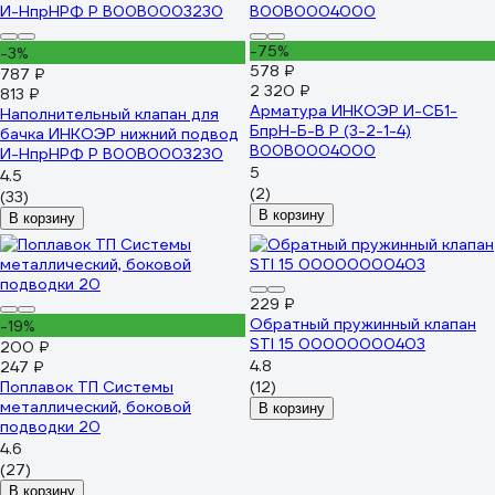
-75%
-3%
578 ₽
787 ₽
2 320 ₽
813 ₽
Арматура ИНКОЭР И-СБ1-
Наполнительный клапан для
БпрН-Б-В Р (3-2-1-4)
бачка ИНКОЭР нижний подвод
В00В0004000
И-НпрНРФ Р В00В0003230
5
4.5
(2)
(33)
В корзину
В корзину
229 ₽
Обратный пружинный клапан
-19%
STI 15 00000000403
200 ₽
4.8
247 ₽
Поплавок ТП Системы
(12)
металлический, боковой
В корзину
подводки 20
4.6
(27)
В корзину