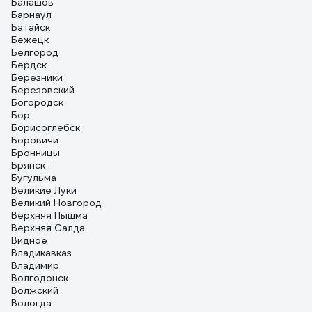
Балашов
Барнаул
Батайск
Бежецк
Белгород
Бердск
Березники
Березовский
Богородск
Бор
Борисоглебск
Боровичи
Бронницы
Брянск
Бугульма
Великие Луки
Великий Новгород
Верхняя Пышма
Верхняя Салда
Видное
Владикавказ
Владимир
Волгодонск
Волжский
Вологда