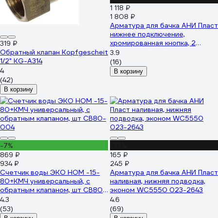
1 118 ₽
1 808 ₽
Арматура для бачка АНИ Пласт
нижнее подключение,
хромированная кнопка, 2
319 ₽
режима WC9510C 023-2660
Обратный клапан Kopfgescheit
3.9
1/2" KG-A314
(16)
4
В корзину
(42)
В корзину
-7%
-33%
869 ₽
165 ₽
934 ₽
245 ₽
Счетчик воды ЭКО НОМ -15-
Арматура для бачка АНИ Пласт
80+КМЧ универсальный, с
наливная, нижняя подводка,
обратным клапаном, шт СВ80-
эконом WC5550 023-2643
004
4.3
4.6
(53)
(69)