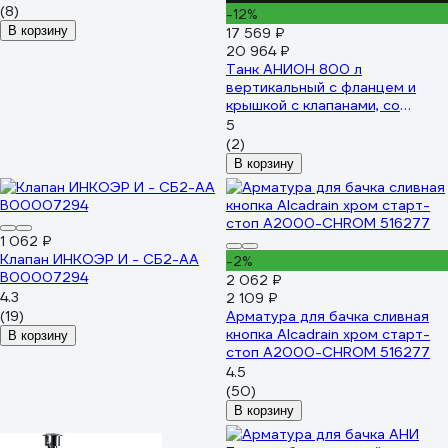
(8)
-12%
В корзину
17 569 ₽
20 964 ₽
Танк АНИОН 800 л
вертикальный с фланцем и
крышкой с клапанами, со
сливом Т800ВФК2З
5
(2)
В корзину
1 062 ₽
Клапан ИНКОЭР И - СБ2-АА
-2%
В00007294
2 062 ₽
4.3
2 109 ₽
(19)
Арматура для бачка сливная
кнопка Alcadrain хром старт-
В корзину
стоп A2000-CHROM 516277
4.5
(50)
В корзину