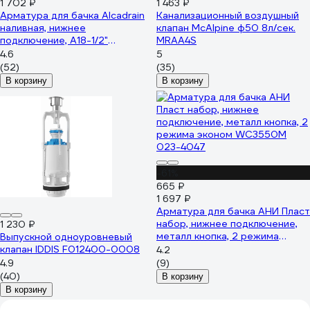
1 702 ₽
1 463 ₽
Арматура для бачка Alcadrain
Канализационный воздушный
наливная, нижнее
клапан McAlpine ф50 8л/сек.
подключение, A18-1/2"
MRAA4S
00022188
4.6
5
(52)
(35)
В корзину
В корзину
-61%
665 ₽
1 697 ₽
Арматура для бачка АНИ Пласт
набор, нижнее подключение,
1 230 ₽
металл кнопка, 2 режима
Выпускной одноуровневый
эконом WC3550М 023-4047
клапан IDDIS F012400-0008
4.2
4.9
(9)
(40)
В корзину
В корзину