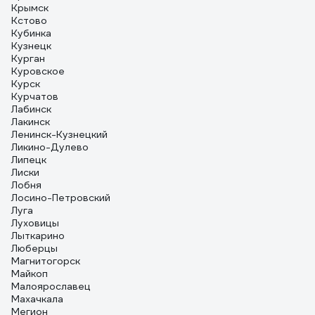
Крымск
Кстово
Кубинка
Кузнецк
Курган
Куровское
Курск
Курчатов
Лабинск
Лакинск
Ленинск-Кузнецкий
Ликино-Дулево
Липецк
Лиски
Лобня
Лосино-Петровский
Луга
Луховицы
Лыткарино
Люберцы
Магнитогорск
Майкоп
Малоярославец
Махачкала
Мегион