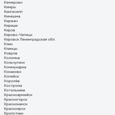
Кемерово
Кимры
Кингисепп
Кинешма
Киржач
Кириши
Киров
Кирово-Чепецк
Кировск Ленинградская обл.
Клин
Клинцы
Ковров
Коломна
Кольчугино
Коммунарка
Конаково
Копейск
Королёв
Кострома
Котельники
Красноармейск
Красногорск
Краснокамск
Красноярск
Кропоткин