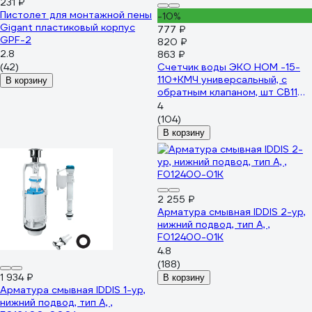
231 ₽
Пистолет для монтажной пены
-10%
Gigant пластиковый корпус
777 ₽
GPF-2
820 ₽
2.8
863 ₽
(42)
Счетчик воды ЭКО НОМ -15-
110+КМЧ универсальный, с
В корзину
обратным клапаном, шт СВ110-
004
4
(104)
В корзину
2 255 ₽
Арматура смывная IDDIS 2-ур,
нижний подвод, тип А, ,
F012400-01K
4.8
(188)
1 934 ₽
В корзину
Арматура смывная IDDIS 1-ур,
нижний подвод, тип А, ,