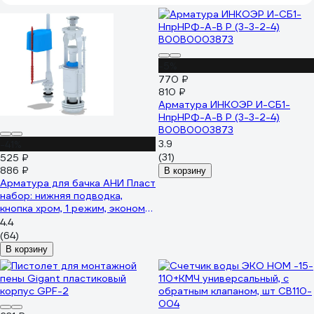
-5%
770 ₽
810 ₽
Арматура ИНКОЭР И-СБ1-
НпрНРФ-А-В Р (3-3-2-4)
В00В0003873
3.9
-41%
(31)
525 ₽
886 ₽
В корзину
Арматура для бачка АНИ Пласт
набор: нижняя подводка,
кнопка хром, 1 режим, эконом
WC6550M 023-2655
4.4
(64)
В корзину