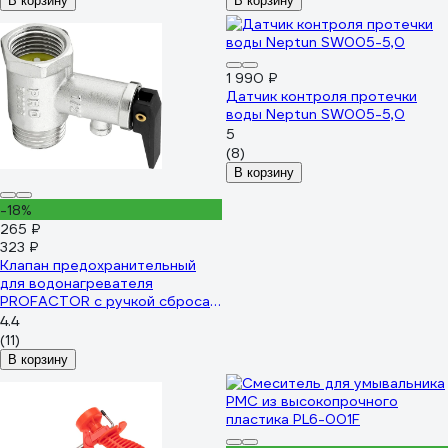
В корзину
В корзину
1 990 ₽
Датчик контроля протечки
воды Neptun SW005-5,0
5
(8)
В корзину
-18%
265 ₽
323 ₽
Клапан предохранительный
для водонагревателя
PROFACTOR с ручкой сброса
1/2 PF BS 579
4.4
(11)
В корзину