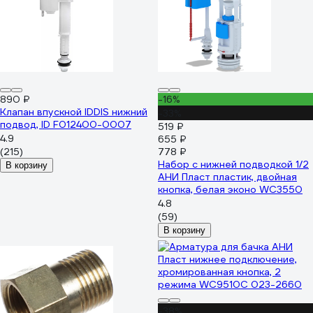
890 ₽
-16%
Клапан впускной IDDIS нижний
-33%
подвод, ID F012400-0007
519 ₽
4.9
655 ₽
(215)
778 ₽
Набор с нижней подводкой 1/2
В корзину
АНИ Пласт пластик, двойная
кнопка, белая эконо WC3550
4.8
(59)
В корзину
-38%