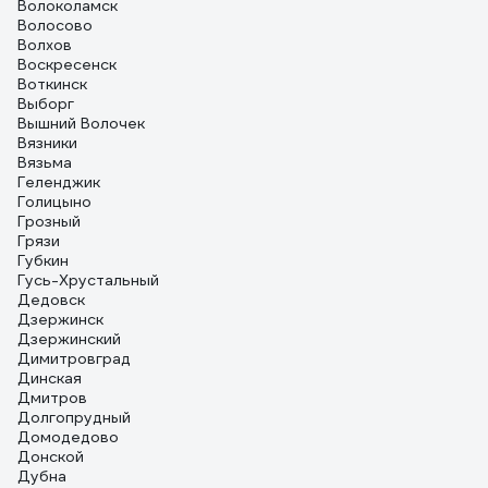
Волоколамск
Волосово
Волхов
Воскресенск
Воткинск
Выборг
Вышний Волочек
Вязники
Вязьма
Геленджик
Голицыно
Грозный
Грязи
Губкин
Гусь-Хрустальный
Дедовск
Дзержинск
Дзержинский
Димитровград
Динская
Дмитров
Долгопрудный
Домодедово
Донской
Дубна