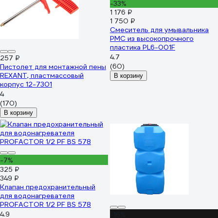
-33%
1 176 ₽
1 750 ₽
Смеситель для умывальника
РМС из высокопрочного
пластика PL6-001F
4.7
257 ₽
(60)
Пистолет для монтажной пены
REXANT, пластмассовый
В корзину
корпус 12-7301
4
(170)
В корзину
-7%
325 ₽
349 ₽
Клапан предохранительный
для водонагревателя
PROFACTOR 1/2 PF BS 578
4.9
-16%