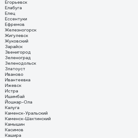
Егорьевск
Елабуга
Елец
Ессентуки
Ефремов
Железногорск
Жигулевск
Жуковский
Зарайск
Звенигород
Зеленоград
Зеленодольск
Златоуст
Иваново
Ивантеевка
Ижевск
Истра
Ишимбай
Йошкар-Ола
Калуга
Каменск-Уральский
Каменск-Шахтинский
Камышин
Касимов
Кашира