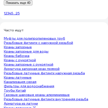
Показать еще 40
1
2
3
4
5
...
25
Часто ищут
Муфты для полипропиленовых труб
Резьбовые фитинги с наружной резьбой
Краны запорные
Краны запорные для воды
Краны бабочка
Краны с рукояткой
Краны запорные с рукояткой
Арматура запорная кран прямой
Резьбовые латунные фитинги наружная резьба
Краны латунные
Канализация серая
Фильтры для водоснабжения
Трубы Китай
Газовые шаровые краны алюминиевые
Резьбовые латунные фитинги внутренняя резьба
Арматура из латуни
Краны латунные 2"