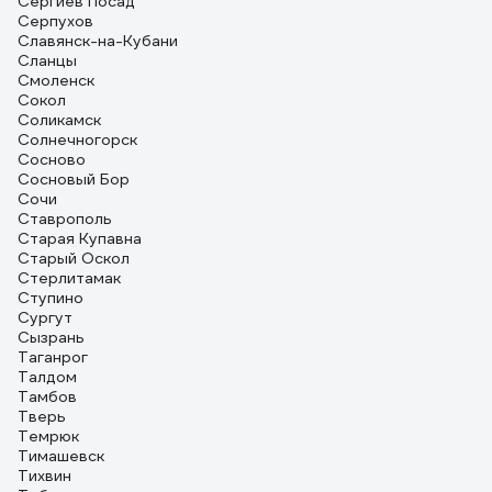
Сергиев Посад
Серпухов
Славянск-на-Кубани
Сланцы
Смоленск
Сокол
Соликамск
Солнечногорск
Сосново
Сосновый Бор
Сочи
Ставрополь
Старая Купавна
Старый Оскол
Стерлитамак
Ступино
Сургут
Сызрань
Таганрог
Талдом
Тамбов
Тверь
Темрюк
Тимашевск
Тихвин