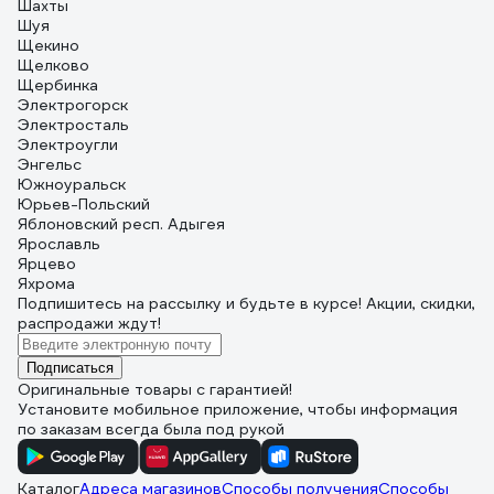
Шахты
Шуя
Щекино
Щелково
Щербинка
Электрогорск
Электросталь
Электроугли
Энгельс
Южноуральск
Юрьев-Польский
Яблоновский респ. Адыгея
Ярославль
Ярцево
Яхрома
Подпишитесь
на рассылку
и будьте в курсе! Акции, скидки,
распродажи ждут!
Подписаться
Оригинальные товары с гарантией!
Установите мобильное приложение, чтобы информация
по заказам всегда была под рукой
Каталог
Адреса магазинов
Способы получения
Способы