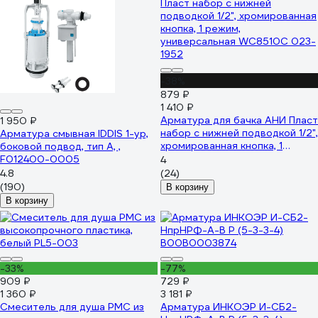
-38%
879 ₽
1 410 ₽
Арматура для бачка АНИ Пласт
1 950 ₽
набор с нижней подводкой 1/2",
Арматура смывная IDDIS 1-ур,
хромированная кнопка, 1
боковой подвод, тип А, ,
режим, универсальная
F012400-0005
4
WC8510C 023-1952
4.8
(24)
(190)
В корзину
В корзину
-33%
-77%
909 ₽
729 ₽
1 360 ₽
3 181 ₽
Смеситель для душа РМС из
Арматура ИНКОЭР И-СБ2-