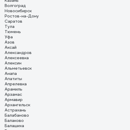
Казань
Волгоград
Новосибирск
Ростов-на-Дону
Саратов
Тула
Тюмень
Уфа
Азов
Аксай
Александров
Алексеевка
Алексин
Альметьевск
Анапа
Апатиты
Апрелевка
Арамиль
Арзамас
Армавир
Архангельск
Астрахань
Балабаново
Балаково
Балашиха