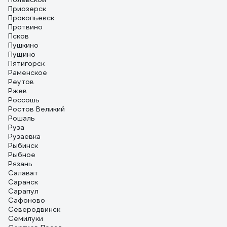
Приозерск
Прокопьевск
Протвино
Псков
Пушкино
Пущино
Пятигорск
Раменское
Реутов
Ржев
Россошь
Ростов Великий
Рошаль
Руза
Рузаевка
Рыбинск
Рыбное
Рязань
Салават
Саранск
Сарапул
Сафоново
Северодвинск
Семилуки