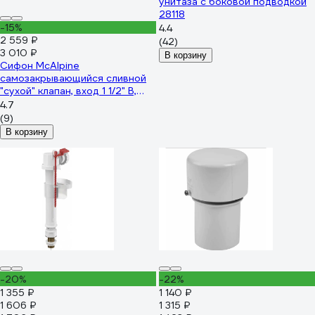
унитаза с боковой подводкой
28118
-15%
4.4
2 559 ₽
(42)
3 010 ₽
В корзину
Сифон McAlpine
самозакрывающийся сливной
"сухой" клапан, вход 1 1/2" В,
MRNRV40-PB
4.7
(9)
В корзину
-20%
-22%
1 355 ₽
1 140 ₽
1 606 ₽
1 315 ₽