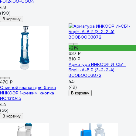
F012400-0004
4.8
(190)
В корзину
-21%
637 ₽
810 ₽
Арматура ИНКОЭР И-СБ1-
БпрН-А-В Р (3-2-2-4)
В00В0003872
4.5
470 ₽
(49)
Сливной клапан для бачка
ИНКОЭР 1-режим, кнопка
В корзину
ИС.131045
4.4
(56)
В корзину