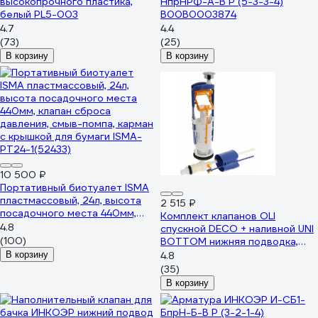
высокопрочного пластика,
НпрНРФ-А-В Р (5-3-3-4)
белый PL5-003
В00В0003874
4.7
4.4
(73)
(25)
В корзину
В корзину
10 500 ₽
Портативный биотуалет ISMA
пластмассовый, 24л, высота
2 515 ₽
посадочного места 440мм,
Комплект клапанов OLI
клапан сброса давления, смыв-
4.8
спускной DECO + наливной UNI
помпа, карман с крышкой для
(100)
BOTTOM нижняя подводка,
бумаги ISMA-PT24-1(52433)
пласт 1/2 37192
В корзину
4.8
(35)
В корзину