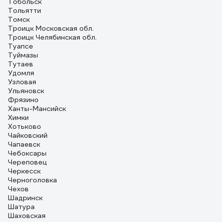
Тобольск
Тольятти
Томск
Троицк Московская обл.
Троицк Челябинская обл.
Туапсе
Туймазы
Тутаев
Удомля
Узловая
Ульяновск
Фрязино
Ханты-Мансийск
Химки
Хотьково
Чайковский
Чапаевск
Чебоксары
Череповец
Черкесск
Черноголовка
Чехов
Шадринск
Шатура
Шаховская