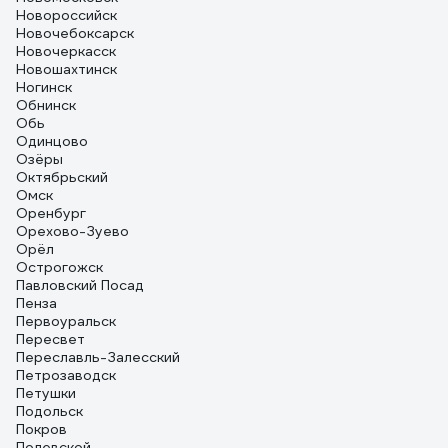
Новороссийск
Новочебоксарск
Новочеркасск
Новошахтинск
Ногинск
Обнинск
Обь
Одинцово
Озёры
Октябрьский
Омск
Оренбург
Орехово-Зуево
Орёл
Острогожск
Павловский Посад
Пенза
Первоуральск
Пересвет
Переславль-Залесский
Петрозаводск
Петушки
Подольск
Покров
Полевской