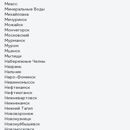
Миасс
Минеральные Воды
Михайловка
Мичуринск
Можайск
Мончегорск
Московский
Мурманск
Муром
Мценск
Мытищи
Набережные Челны
Назрань
Нальчик
Наро-Фоминск
Невинномысск
Нефтекамск
Нефтеюганск
Нижневартовск
Нижнекамск
Нижний Тагил
Нововоронеж
Новокузнецк
Новокуйбышевск
Новомосковск