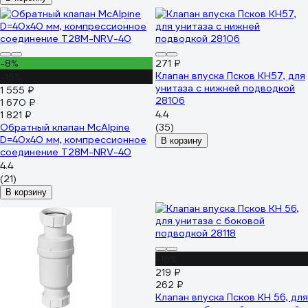
-8%
271 ₽
Клапан впуска Псков КН57, для
-15%
унитаза с нижней подводкой
1 555 ₽
28106
1 670 ₽
4.4
1 821 ₽
Обратный клапан McAlpine
(35)
D=40х40 мм, компрессионное
В корзину
соединение T28M-NRV-40
4.4
(21)
В корзину
-16%
219 ₽
262 ₽
Клапан впуска Псков КН 56, для