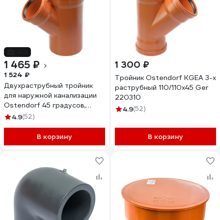
-4%
1 465 ₽
1 300 ₽
1 524 ₽
Тройник Ostendorf KGEA 3-х
Двухраструбный тройник
раструбный 110/110x45 Ger
для наружной канализации
220310
Ostendorf 45 градусов,
4.9
(52)
160х110 мм 222320
4.9
(52)
В корзину
В корзину