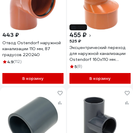
-13%
455 ₽
443 ₽
525 ₽
Отвод Ostendorf наружной
Эксцентрический переход
канализации 110 мм, 87
для наружной канализации
градусов 220240
Ostendorf 160х110 мм
4.9
(112)
222700
5
(8)
В корзину
В корзину