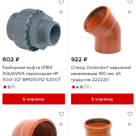
602 ₽
922 ₽
Разборная муфта НПВХ
Отвод Ostendorf наружной
AQUAVIVA переходная HР
канализации 160 мм, 45
50x1-1/2" BMG50112 52007
градусов 222220
5
(6)
4.9
(112)
В корзину
В корзину