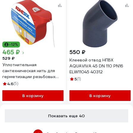
-12%
465 ₽
550 ₽
529 ₽
Клеевой отвод НПВХ
Уплотнительная
AQUAVIVA 45 DN 110 PN16
сантехническая нить для
ELW11045 40312
герметизации резьбовых
5
(1)
соединений ADHESOL uniseal
4.6
(5)
50 м, лента от протечек
НП1001
В корзину
В корзину
Показать еще 40