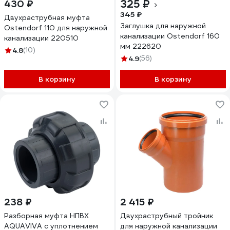
325 ₽
430 ₽
345 ₽
Двухраструбная муфта
Заглушка для наружной
Ostendorf 110 для наружной
канализации Ostendorf 160
канализации 220510
мм 222620
4.8
(10)
4.9
(56)
В корзину
В корзину
238 ₽
2 415 ₽
Разборная муфта НПВХ
Двухраструбный тройник
AQUAVIVA c уплотнением
для наружной канализации