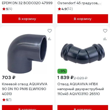
EPDM DN 32 BOD0320 47999
Ostendorf 45 градусов,
200х110 мм 223330
5
(4)
4.9
(52)
В корзину
В корзину
-9%
703 ₽
1 839 ₽
2 029 ₽
Клеевой отвод AQUAVIVA
Отвод AQUAVIVA НПВХ
90 DN 110 PN16 ELW11090
напорный двухраструбный
40313
110x45 AQV103110 26510
5
(1)
В корзину
В корзину