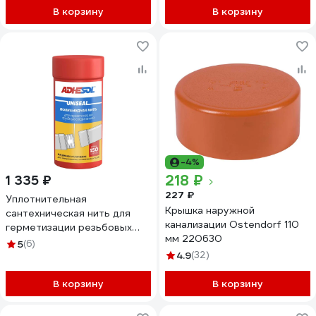
В корзину
В корзину
-4%
218 ₽
1 335 ₽
227 ₽
Уплотнительная
Крышка наружной
сантехническая нить для
канализации Ostendorf 110
герметизации резьбовых
мм 220630
соединений ADHESOL uniseal
5
(6)
150 м, лента от протечек
4.9
(32)
НП1004
В корзину
В корзину