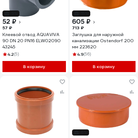
-9%
-15%
52 ₽
605 ₽
57 ₽
713 ₽
Клеевой отвод AQUAVIVA
Заглушка для наружной
90 DN 20 PN16 ELW02090
канализации Ostendorf 200
43245
мм 223620
4.2
(5)
4.9
(56)
В корзину
В корзину
-6%