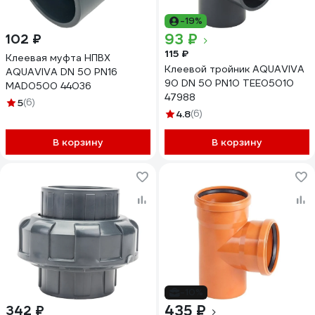
-19%
93 ₽
102 ₽
115 ₽
Клеевая муфта НПВХ
Клеевой тройник AQUAVIVA
AQUAVIVA DN 50 PN16
90 DN 50 PN10 TEE05010
MAD0500 44036
47988
5
(6)
4.8
(6)
В корзину
В корзину
-10%
435 ₽
342 ₽