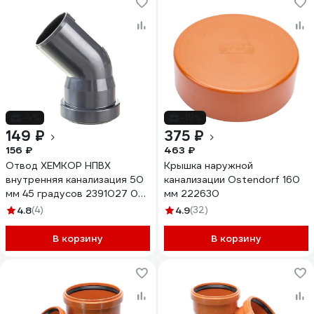
-4%
-19%
149 ₽
375 ₽
156 ₽
463 ₽
Отвод ХЕМКОР НПВХ
Крышка наружной
внутренняя канализация 50
канализации Ostendorf 160
мм 45 градусов 2391027 0
мм 222630
2066
4.8
(4)
4.9
(32)
В корзину
В корзину