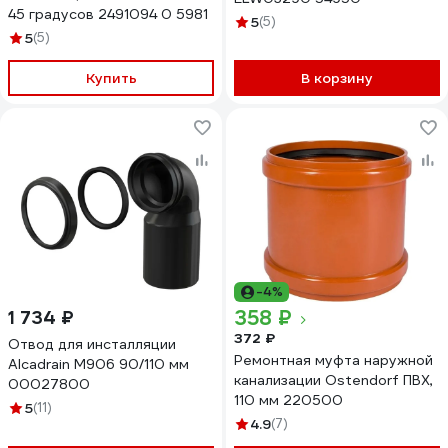
45 градусов 2491094 0 5981
5
(5)
5
(5)
Купить
В корзину
-4%
358 ₽
1 734 ₽
372 ₽
Отвод для инсталляции
Ремонтная муфта наружной
Alcadrain M906 90/110 мм
канализации Ostendorf ПВХ,
00027800
110 мм 220500
5
(11)
4.9
(7)