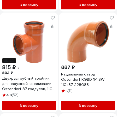
В корзину
В корзину
-2%
815 ₽
887 ₽
832 ₽
Радиальный отвод
Двухраструбный тройник
Ostendorf KGBD 1М SW
для наружной канализации
110x87 228088
Ostendorf 87 градусов, 110
5
(11)
220400
4.9
(52)
В корзину
В корзину