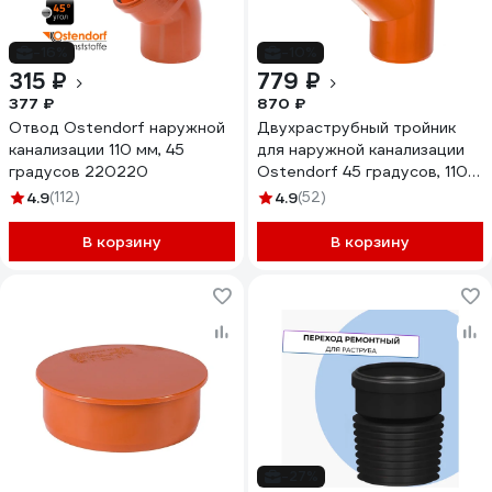
-16%
-10%
315 ₽
779 ₽
377 ₽
870 ₽
Отвод Ostendorf наружной
Двухраструбный тройник
канализации 110 мм, 45
для наружной канализации
градусов 220220
Ostendorf 45 градусов, 110
мм 220300
4.9
(112)
4.9
(52)
В корзину
В корзину
-27%