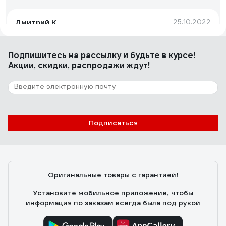
Дмитрий К.
25.10.2022
Легко монтируется
Подпишитесь
на рассылку
и будьте в курсе!
Акции, скидки, распродажи ждут!
4 отзыва
Отзыв о СТМ наружняя резьба, 20х1/2х20
Андрей Ф.
15.03.2024
Подписаться
Легко смонтировал из них разводку, трубу держат
хорошо, сами чистые и можно устанавливать как есть.
Оригинальные товары с гарантией!
Установите мобильное приложение, чтобы
информация по заказам всегда была под рукой