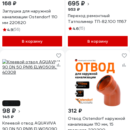
695 ₽
168 ₽
953 ₽
Заглушка для наружной
Переход ремонтный
канализации Ostendorf 110
Татполимер ТП-82.100 11167
мм 220620
4.6
(15)
4.9
(56)
В корзину
В корзину
-32%
98 ₽
312 ₽
145 ₽
Отвод Ostendorf наружной
Клеевой отвод AQUAVIVA
канализации 110 мм, 15
90 DN 50 PN16 ELW05090