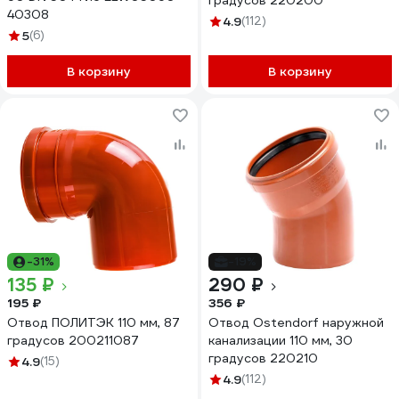
градусов 220200
40308
4.9
(112)
5
(6)
В корзину
В корзину
-31%
-19%
135 ₽
290 ₽
195 ₽
356 ₽
Отвод ПОЛИТЭК 110 мм, 87
Отвод Ostendorf наружной
градусов 200211087
канализации 110 мм, 30
градусов 220210
4.9
(15)
4.9
(112)