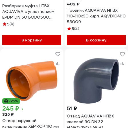
482 ₽
Разборная муфта НПВХ
Тройник AQUAVIVA НПВХ
AQUAVIVA c уплотнением
110-110x90 кирп. AQVD104110
EPDM DN 50 BOD0500
55009
48001
5
(4)
5
(2)
В корзину
В корзину
-25%
245 ₽
51 ₽
325 ₽
Отвод AQUAVIVA НПВХ
Отвод наружной
клеевой 90 DN 32
канализации ХЕМКОР 110 мм
ELW03290 54950