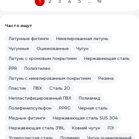
1
2
3
4
5
...
19
Часто ищут
Латунные фитинги
Никелированная латунь
Чугунные
Оцинкованные
Чугун
Латунь с хромовым покрытием
Нержавеющая сталь
PPR
Полиэтилен
Латунь с никелированным покрытием
Резина
Пластик
ПВХ
Сталь 20
Непластифицированный ПВХ
Полиамид
Полифенилсульфон
PPRC
Черная сталь
Медные фитинги
Нержавеющая сталь SUS 304
Нержавеющая сталь 316L
Ковкий чугун
ПЭ
Углеродистая сталь
Полимер
Чугун оцинкованный