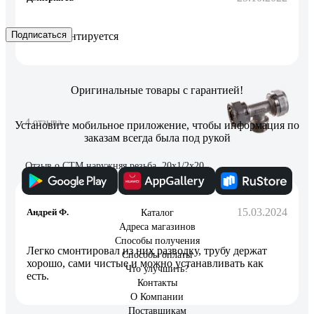
Подписаться
Легко монтируется
Оригинальные товары с гарантией!
4 отзыва
Установите мобильное приложение, чтобы информация по
заказам всегда была под рукой
Отзыв о СТМ наружняя резьба, 20х1/2х20
15.03.2024
Андрей Ф.
Каталог
Адреса магазинов
Способы получения
Легко смонтировал из них разводку, трубу держат
Способы оплаты
хорошо, сами чистые и можно устанавливать как
Что улучшить?
есть.
Контакты
О Компании
Поставщикам