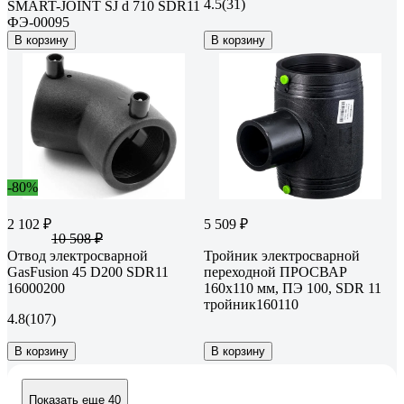
4.5
(31)
SMART-JOINT SJ d 710 SDR11
ФЭ-00095
В корзину
В корзину
-80%
2 102 ₽
5 509 ₽
10 508 ₽
Отвод электросварной
Тройник электросварной
GasFusion 45 D200 SDR11
переходной ПРОСВАР
16000200
160x110 мм, ПЭ 100, SDR 11
тройник160110
4.8
(107)
В корзину
В корзину
Показать еще 40