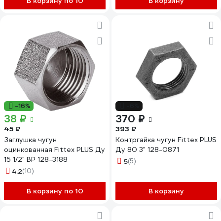
В корзину по 10
В корзину
-16%
-6%
38 ₽
370 ₽
45 ₽
393 ₽
Заглушка чугун
Контргайка чугун Fittex PLUS
оцинкованная Fittex PLUS Ду
Ду 80 3" 128-0871
15 1/2" ВР 128-3188
5
(5)
4.2
(10)
В корзину по 10
В корзину