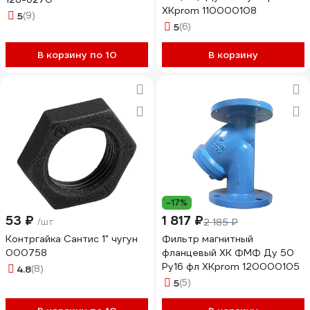
XKprom 110000108
5
(9)
5
(6)
В корзину по 10
В корзину
-17%
53 ₽
1 817 ₽
/шт
2 185 ₽
Контргайка Сантис 1" чугун
Фильтр магнитный
000758
фланцевый ХК ФМФ Ду 50
Ру16 фл XKprom 120000105
4.8
(8)
5
(5)