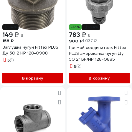
-4%
-13%
-24%
149 ₽
783 ₽
156 ₽
900 ₽
1 037 ₽
Заглушка чугун Fittex PLUS
Прямой соединитель Fittex
Ду 50 2 НР 128-0908
PLUS американка чугун Ду
50 2" ВР/НР 128-0885
5
(1)
5
(2)
В корзину
В корзину