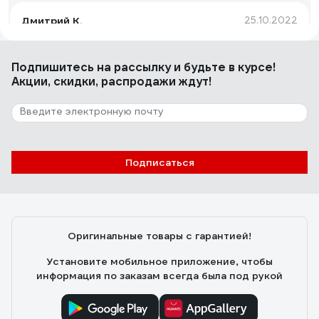
Дмитрий К.
25.10.2022
Легко монтируется
Подпишитесь
на рассылку
и будьте в курсе!
Акции, скидки, распродажи ждут!
4 отзыва
Отзыв о СТМ наружняя резьба, 20х1/2х20
Андрей Ф.
15.03.2024
Подписаться
Легко смонтировал из них разводку, трубу держат
хорошо, сами чистые и можно устанавливать как есть.
Оригинальные товары с гарантией!
Установите мобильное приложение, чтобы
информация по заказам всегда была под рукой