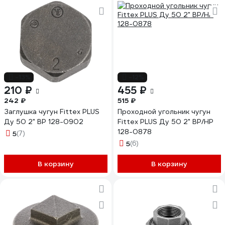
-13%
-12%
210 ₽
455 ₽
242 ₽
515 ₽
Заглушка чугун Fittex PLUS
Проходной угольник чугун
Ду 50 2" ВР 128-0902
Fittex PLUS Ду 50 2" ВР/НР
128-0878
5
(7)
5
(6)
В корзину
В корзину