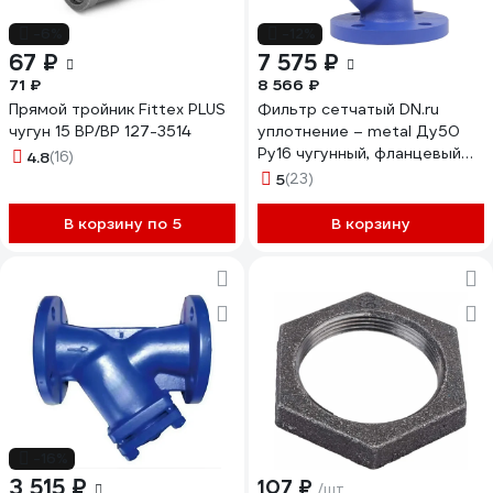
-6%
-12%
67 ₽
7 575 ₽
71 ₽
8 566 ₽
Прямой тройник Fittex PLUS
Фильтр сетчатый DN.ru
чугун 15 ВР/ВР 127-3514
уплотнение – metal Ду50
Ру16 чугунный, фланцевый
4.8
(16)
D260-02462
5
(23)
В корзину по 5
В корзину
-16%
3 515 ₽
107 ₽
/шт