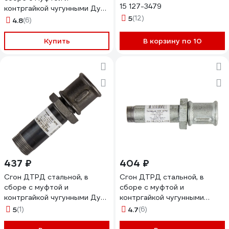
15 127-3479
контргайкой чугунными Ду
20 (3/4") L-110 МК ч.
5
(12)
4.8
(6)
12200110
Купить
В корзину по 10
437 ₽
404 ₽
Сгон ДТРД стальной, в
Сгон ДТРД стальной, в
сборе с муфтой и
сборе с муфтой и
контргайкой чугунными Ду
контргайкой чугунными
25 (1") L-130 12250130
оцинкованный Ду 15 (1/2") L-
5
(1)
4.7
(6)
110 МК ч. Ц 13150110