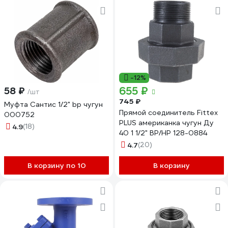
-12%
655 ₽
58 ₽
/шт
745 ₽
Муфта Сантис 1/2" bp чугун
Прямой соединитель Fittex
000752
PLUS американка чугун Ду
4.9
(18)
40 1 1/2" ВР/НР 128-0884
4.7
(20)
В корзину по 10
В корзину