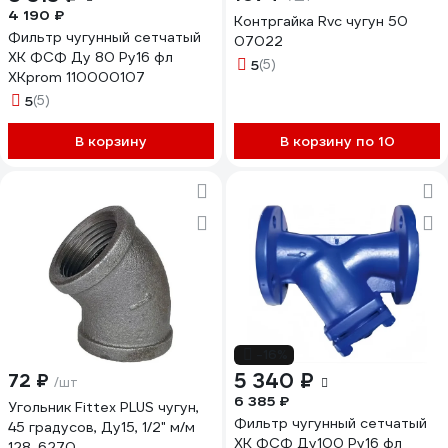
4 190 ₽
Контргайка Rvc чугун 50
Фильтр чугунный сетчатый
07022
ХК ФСФ Ду 80 Ру16 фл
5
(5)
XKprom 110000107
5
(5)
В корзину
В корзину по 10
-16%
5 340 ₽
72 ₽
/шт
6 385 ₽
Угольник Fittex PLUS чугун,
Фильтр чугунный сетчатый
45 градусов, Ду15, 1/2" м/м
ХК ФСФ Ду100 Ру16 фл
128-6270