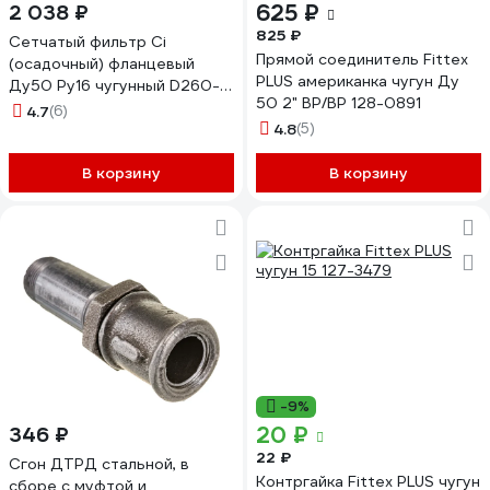
625 ₽
2 038 ₽
825 ₽
Сетчатый фильтр Ci
Прямой соединитель Fittex
(осадочный) фланцевый
PLUS американка чугун Ду
Ду50 Ру16 чугунный D260-
50 2" ВР/ВР 128-0891
00226
4.7
(6)
4.8
(5)
В корзину
В корзину
-9%
20 ₽
346 ₽
22 ₽
Сгон ДТРД стальной, в
Контргайка Fittex PLUS чугун
сборе с муфтой и