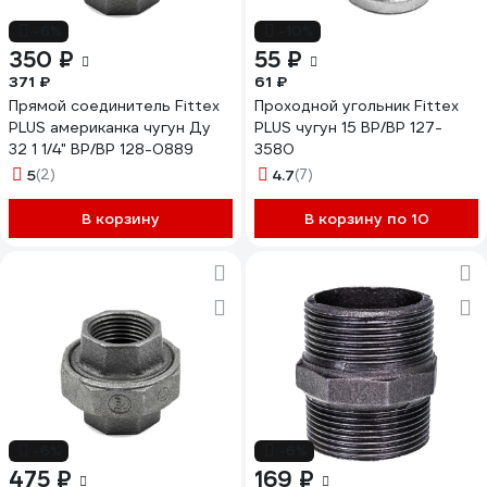
-6%
-10%
350 ₽
55 ₽
371 ₽
61 ₽
Прямой соединитель Fittex
Проходной угольник Fittex
PLUS американка чугун Ду
PLUS чугун 15 ВР/ВР 127-
32 1 1/4" ВР/ВР 128-0889
3580
5
(2)
4.7
(7)
В корзину
В корзину по 10
-6%
-6%
475 ₽
169 ₽