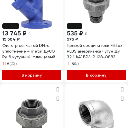
-12%
-7%
13 745 ₽
535 ₽
15 564 ₽
575 ₽
Фильтр сетчатый DN.ru
Прямой соединитель Fittex
уплотнение – metal Ду80
PLUS американка чугун Ду
Ру16 чугунный, фланцевый
32 1 1/4" ВР/НР 128-0883
D260-02464
5
(23)
5
(5)
В корзину
В корзину