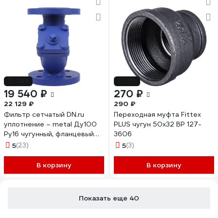
-12%
-7%
19 540 ₽
270 ₽
22 129 ₽
290 ₽
Фильтр сетчатый DN.ru
Переходная муфта Fittex
уплотнение – metal Ду100
PLUS чугун 50х32 ВР 127-
Ру16 чугунный, фланцевый
3606
D260-02465
5
(23)
5
(3)
В корзину
В корзину
Показать еще 40