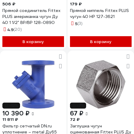
506 ₽
179 ₽
Прямой соединитель Fittex
Прямой ниппель Fittex PLUS
PLUS американка чугун Ду
чугун 40 НР 127-3621
40 1 1/2" ВР/ВР 128-0890
5
(3)
4.9
(20)
В корзину
В корзину
-12%
-7%
10 390 ₽
67 ₽
11 811 ₽
72 ₽
Фильтр сетчатый DN.ru
Заглушка чугун
уплотнение – metal Ду65
оцинкованная Fittex PLUS Ду