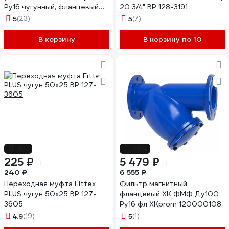
Ру16 чугунный, фланцевый
20 3/4" ВР 128-3191
D260-02463
5
(23)
5
(7)
В корзину
В корзину по 10
-6%
-16%
225 ₽
5 479 ₽
240 ₽
6 555 ₽
Переходная муфта Fittex
Фильтр магнитный
PLUS чугун 50х25 ВР 127-
фланцевый ХК ФМФ Ду100
3605
Ру16 фл XKprom 120000108
4.9
(19)
5
(1)