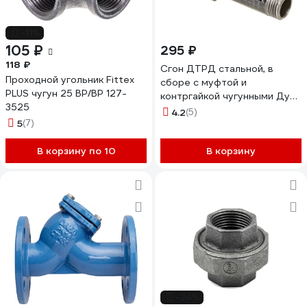
-11%
105 ₽
295 ₽
118 ₽
Сгон ДТРД стальной, в
Проходной угольник Fittex
сборе с муфтой и
PLUS чугун 25 ВР/ВР 127-
контргайкой чугунными Ду
3525
15 (1/2") L-110 МК ч. 12150110
4.2
(5)
5
(7)
В корзину по 10
В корзину
-24%