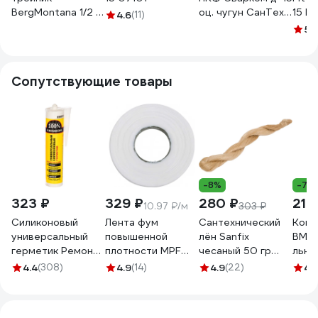
BergMontana 1/2 г/
оц. чугун СанТех
15 В
4.6
(11)
г/г (Болгария) 130
s000349
5
(
13005003
Сопутствующие товары
-8%
-7%
323 ₽
329 ₽
280 ₽
210
10.97 ₽/м
303 ₽
Силиконовый
Лента фум
Сантехнический
Комп
универсальный
повышенной
лён Sanfix
ВМП
герметик Ремонт
плотности MPF
чесаный 50 гр
льно
на 100%
professional 0,1х10
40727
H2O 
4.4
(308)
4.9
(14)
4.9
(22)
4.
бесцветный
мм, 30 м
15г 
RUTDE26063/H1619
ИС.131778