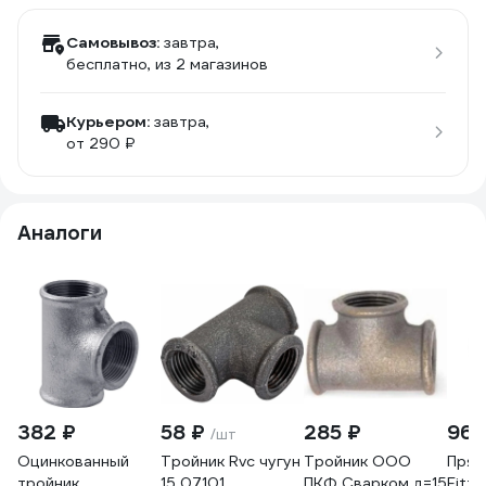
Самовывоз:
завтра,
бесплатно
, из 2 магазинов
Курьером:
завтра,
от 290 ₽
Аналоги
382 ₽
58 ₽
285 ₽
96 
/шт
Оцинкованный
Тройник Rvc чугун
Тройник ООО
Прям
тройник
15 07101
ПКФ Сварком д=15
Fitte