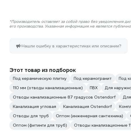
*Производитель оставляет за собой право без уведомления ди
его производства. Указанная информация не является публичн
Нашли ошибку в характеристиках или описании?
Этот товар из подборок
Под керамическую плитку
Под керамогранит
Под к
110 мм (отводы канализационные)
ПВХ
Для наружно
Отводы канализационные 87 градусов Ostendorf
Для
Канализация угловая
Канализация Ostendorf
Компл
Отводы для труб
Оптом (инженерная сантехника)
Оптом (фитинги для труб)
Отводы канализационные 1