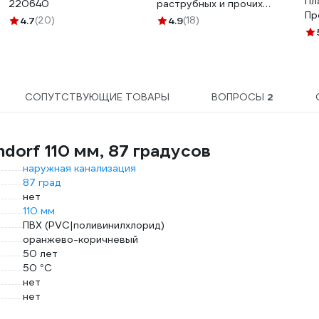
Пл
220640
раструбных и прочих
Пр
соединений Sanfix 250
4.7
(20)
4.9
(18)
ЗВ
мл, в тубе 40720
СОПУТСТВУЮЩИЕ ТОВАРЫ
ВОПРОСЫ
2
dorf 110 мм, 87 градусов
наружная канализация
87 град
нет
110 мм
ПВХ (PVC|поливинилхлорид)
оранжево-коричневый
50 лет
50 °С
нет
нет