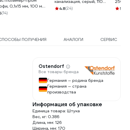
астполимер-Пром
канализация, серый, 110
250 мл
офи, 0,1х15 мм, 100 м
мм 142-473
4.8
(24)
5
(11)
-00001594
5
(14)
СПОСОБЫ ПОЛУЧЕНИЯ
АНАЛОГИ
СЕРВИС
Ostendorf
Все товары бренда
Германия — родина бренда
Германия — страна
производства
Информация об упаковке
Единица товара: Штука
Вес, кг: 0.386
Длина, мм: 126
Ширина, мм: 170