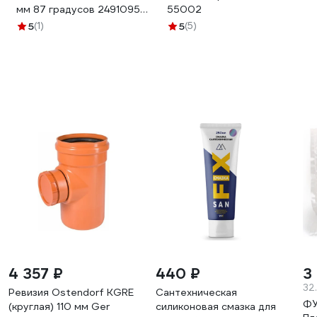
мм 87 градусов 2491095
55002
0 5982
5
(1)
5
(5)
4 357 ₽
440 ₽
3
32
Ревизия Ostendorf KGRE
Сантехническая
ФУ
(круглая) 110 мм Ger
силиконовая смазка для