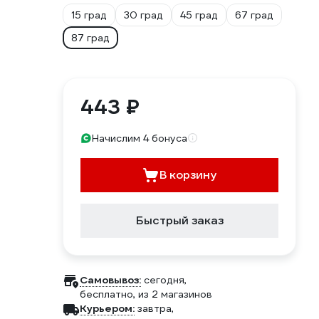
15 град
30 град
45 град
67 град
87 град
443 ₽
Начислим 4 бонуса
В корзину
Быстрый заказ
Самовывоз:
сегодня,
бесплатно
, из 2 магазинов
Курьером:
завтра,