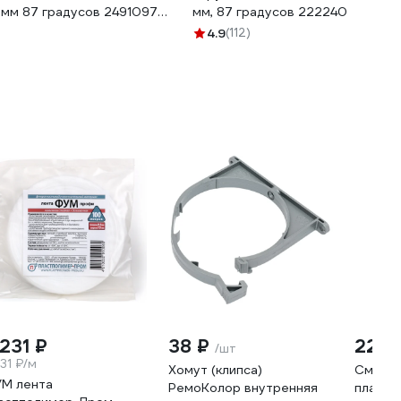
мм 87 градусов 2491097
мм, 87 градусов 222240
0 6300
4.9
(112)
 231 ₽
38 ₽
228 
/шт
.31 ₽/м
Хомут (клипса)
Смазка
М лента
РемоКолор внутренняя
пласти