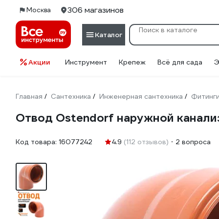
306 магазинов
Москва
Каталог
Акции
Инструмент
Крепеж
Всё для сада
Э
Главная
Сантехника
Инженерная сантехника
Фитинг
/
/
/
Отвод Ostendorf наружной канали
Код товара:
16077242
4.9
(112 отзывов)
2 вопроса