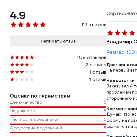
4.9
Сортировать
112 отзывов
Написать отзыв
Владимир О
Размер: 160 
108 отзывов
2 отзыва
Достоинства
На первый вз
1 отзыв
1 отзыв
Недостатки:
Заказывал 4 т
проблемам пр
Оценки по параметрам
стороннего п
Цена/качество
5
Комментарий
Надежность
5
Думаю что ес
Плотность соединения
5
форму на пов
скажется на 
Отсутствие подтеканий
5
Покупал(а) д