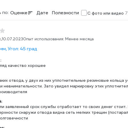
 по:
Оценке
Дате
Полезности
7
С фото или видео
.
10.07.2023
Опыт использования: Менее месяца
мм, Угол: 45 град
:
гляд качество хорошее
аких отвода, у двух из них уплотнительные резиновые кольца 
и невнимательности. Зато увидел маркировку этих уплотнител
роизводителя
:
ли заявленный срок службы отработает то своих денег стоит. 
ерхности снаружи отвода видна сеть мелких трещин (постарал
долговечности
ля: