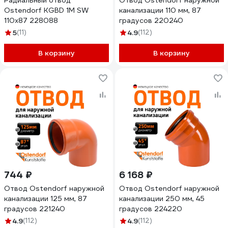
Радиальный отвод
Отвод Ostendorf наружной
Ostendorf KGBD 1М SW
канализации 110 мм, 87
110x87 228088
градусов 220240
5
(11)
4.9
(112)
В корзину
В корзину
744 ₽
6 168 ₽
Отвод Ostendorf наружной
Отвод Ostendorf наружной
канализации 125 мм, 87
канализации 250 мм, 45
градусов 221240
градусов 224220
4.9
(112)
4.9
(112)