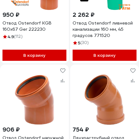
950 ₽
2 262 ₽
Отвод Ostendorf KGВ
Отвод Ostendorf ливневой
160x67 Ger 222230
канализации 160 мм, 45
градусов 771520
4.9
(112)
5
(30)
В корзину
В корзину
906 ₽
754 ₽
Отвод Ostendorf наружной
Двухраструбный отвод