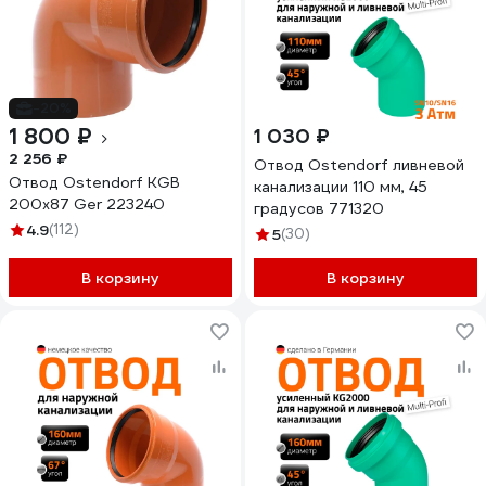
-20%
1 800 ₽
1 030 ₽
2 256 ₽
Отвод Ostendorf ливневой
Отвод Ostendorf KGВ
канализации 110 мм, 45
200x87 Ger 223240
градусов 771320
4.9
(112)
5
(30)
В корзину
В корзину