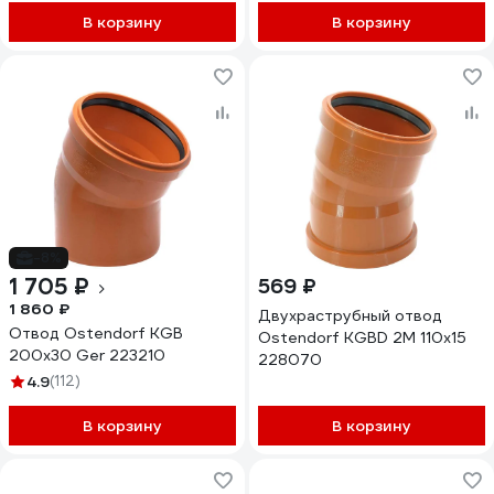
В корзину
В корзину
-8%
1 705 ₽
569 ₽
1 860 ₽
Двухраструбный отвод
Отвод Ostendorf KGВ
Ostendorf KGBD 2M 110x15
200x30 Ger 223210
228070
4.9
(112)
В корзину
В корзину