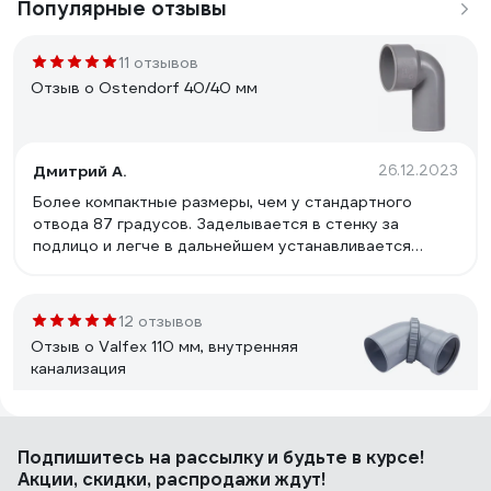
Популярные отзывы
11 отзывов
Отзыв о Ostendorf 40/40 мм
Дмитрий А.
26.12.2023
Более компактные размеры, чем у стандартного
отвода 87 градусов. Заделывается в стенку за
подлицо и легче в дальнейшем устанавливается
декоративная пластина.
12 отзывов
Отзыв о Valfex 110 мм, внутренняя
канализация
Владимир С.
20.11.2023
Подпишитесь
на рассылку
и будьте в курсе!
Необычная разборная конструкция
Акции, скидки, распродажи ждут!