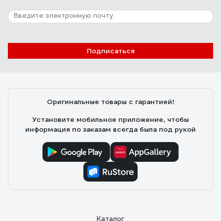
15 отзывов
Отзыв о АНИ Пласт W4220 110 мм, 45 гр.
Подписаться
Антон
26.01.2024
Белый цвет! Угол и расстояние выноса манжеты от
оси позволяют задвинуть толчёк ближе к стене, у
Оригинальные товары с гарантией!
других производителей вынос больше.
Установите мобильное приложение, чтобы
информация по заказам всегда была под рукой
Каталог