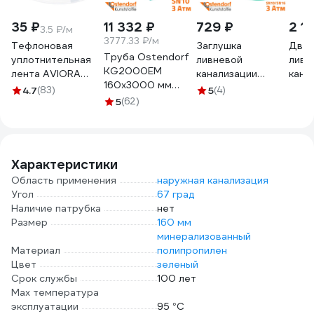
35 ₽
11 332 ₽
729 ₽
2 1
3.5 ₽/м
3777.33 ₽/м
Тефлоновая
Заглушка
Двой
Труба Ostendorf
уплотнительная
ливневой
ливн
KG2000EM
лента AVIORA
канализации
кана
160x3000 мм
ФУМ 12 мм, 10 м
Ostendorf 160 мм
Oste
4.7
(83)
5
(4)
770570
302-117
5
(62)
777520
777
Характеристики
Область применения
наружная канализация
Угол
67 град
Наличие патрубка
нет
Размер
160 мм
минерализованный
Материал
полипропилен
Цвет
зеленый
Срок службы
100 лет
Max температура
эксплуатации
95 °С