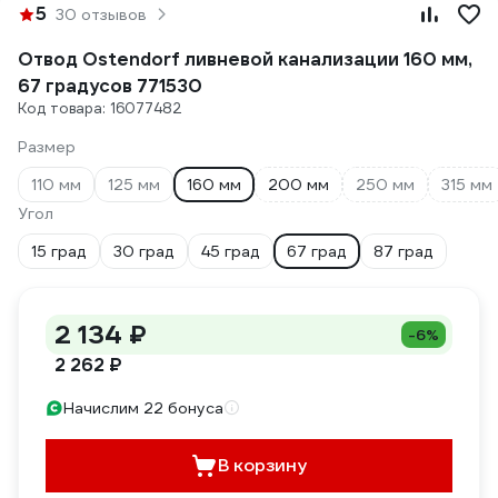
5
30 отзывов
Отвод Ostendorf ливневой канализации 160 мм,
67 градусов 771530
Код товара: 16077482
Размер
110 мм
125 мм
160 мм
200 мм
250 мм
315 мм
Угол
15 град
30 град
45 град
67 град
87 град
2 134 ₽
-6%
2 262 ₽
Начислим 22 бонуса
В корзину