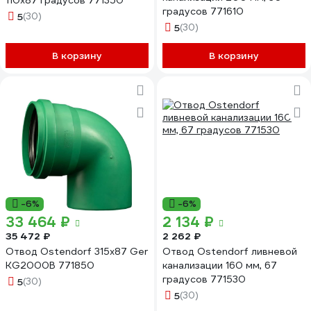
110х87 градусов 771350
градусов 771610
5
(30)
5
(30)
В корзину
В корзину
-6%
-6%
33 464 ₽
2 134 ₽
35 472 ₽
2 262 ₽
Отвод Ostendorf 315x87 Ger
Отвод Ostendorf ливневой
KG2000B 771850
канализации 160 мм, 67
градусов 771530
5
(30)
5
(30)