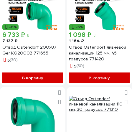
-6%
-6%
6 733 ₽
1 098 ₽
7 137 ₽
1 164 ₽
Отвод Ostendorf 200x87
Отвод Ostendorf ливневой
Ger KG2000B 771655
канализации 125 мм, 45
градусов 771420
5
(30)
5
(30)
В корзину
В корзину