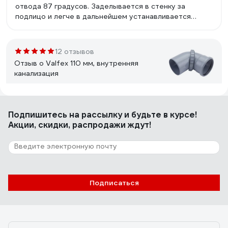
отвода 87 градусов. Заделывается в стенку за
подлицо и легче в дальнейшем устанавливается
декоративная пластина.
12 отзывов
Отзыв о Valfex 110 мм, внутренняя
канализация
Владимир С.
20.11.2023
Подпишитесь
на рассылку
и будьте в курсе!
Необычная разборная конструкция
Акции, скидки, распродажи ждут!
15 отзывов
Отзыв о АНИ Пласт W4220 110 мм, 45 гр.
Подписаться
Антон
26.01.2024
Белый цвет! Угол и расстояние выноса манжеты от
оси позволяют задвинуть толчёк ближе к стене, у