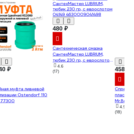
480 ₽
Сантехническая смазка
СантехМастер LUBRIUM,
тюбик 230 гр, с еврослотом
04149 4630009041498
4.6
40 ₽
458 ₽
(17)
йная муфта ливневой
Спрей-с
лизации Ostendorf 110
пластико
777300
Mr.Bond
4.9
(18)