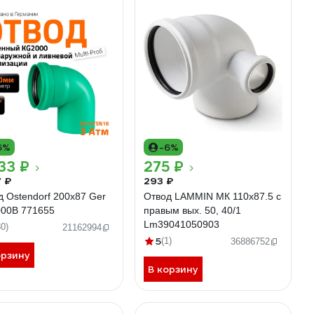
6%
-6%
33 ₽
275 ₽
7 ₽
293 ₽
д Ostendorf 200x87 Ger
Отвод LAMMIN МК 110x87.5 с
00B 771655
правым вых. 50, 40/1
Lm39041050903
30)
21162994
5
(1)
36886752
орзину
В корзину