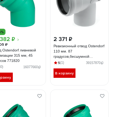
6%
382 ₽
2 371 ₽
05 ₽
Ревизионный отвод Ostendorf
д Ostendorf ливневой
110 мм. 87
лизации 315 мм, 45
градусов,бесшумной
усов 771820
канализации Skolan Safe,
5
(1)
39157870
30)
SKBR 335145
16077660
В корзину
орзину