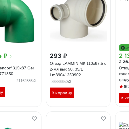
-
4 ₽
293 ₽
2 1
2 26
Отвод LAMMIN МК 110x87.5 с
endorf 315x87 Ger
Отво
2-мя вых 50, 35/1
771850
кана
Lm39041250902
град
21162586
36886650
5
(
ну
В корзину
В к