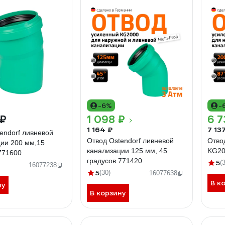
-6%
-
 ₽
1 098 ₽
6 7
1 164 ₽
7 13
endorf ливневой
Отвод Ostendorf ливневой
Отво
ии 200 мм,15
канализации 125 мм, 45
KG20
771600
градусов 771420
5
(
16077238
5
(30)
16077638
В к
ну
В корзину