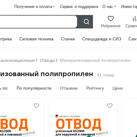
Получение и оплата
Сервис и поддержка
О нас
Инвесто
Избранное
Сравн
ктрика
Силовая техника
Станки
Спецодежда и СИЗ
Сан
Канализационные
Отводы
Минерализованный полипропилен
/
/
изованный полипропилен
41 товар
 по:
По популярности
Отзывам
Рейтингу
Цене