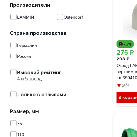
Производители
LAMMIN
Ostendorf
Страна производства
-6%
Германия
275 ₽
Россия
293 ₽
Отвод LA
верхним в
Высокий рейтинг
Lm390410
4 и 5 звезд
5
(3)
Только с отзывами
В корзи
Размер, мм
75
110