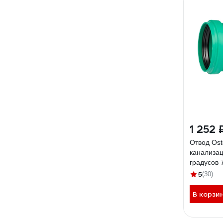
1 252 
Отвод Ost
канализац
градусов 
5
(30)
В корзи