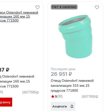
Нет в наличии
37 ₽
Последняя цена
26 951 ₽
д Ostendorf ливневой
Отвод Ostendorf ливневой
лизации 160 мм,15
канализации 315 мм,15
усов 771500
градусов 771800
30)
16077585
5
(30)
16077650
орзину
Аналоги