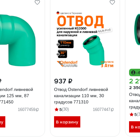
-
₽
937 ₽
2 2
2 35
endorf ливневой
Отвод Ostendorf ливневой
Отво
ии 125 мм, 87
канализации 110 мм, 30
кана
771450
градусов 771310
град
5
(30)
16077459
16077447
5
(
ну
В корзину
В к