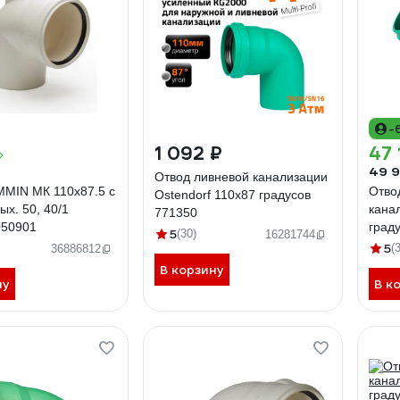
-
1 092 ₽
47 
49 9
Отвод ливневой канализации
MMIN МК 110x87.5 с
Отво
Ostendorf 110х87 градусов
ых. 50, 40/1
кана
771350
50901
град
5
(30)
16281744
5
(
36886812
В корзину
ну
В к