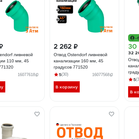
-
₽
2 262 ₽
30 
32 2
endorf ливневой
Отвод Ostendorf ливневой
Отво
ии 110 мм, 45
канализации 160 мм, 45
кана
771320
градусов 771520
град
5
(30)
16077618
16077568
5
(
ну
В корзину
В к