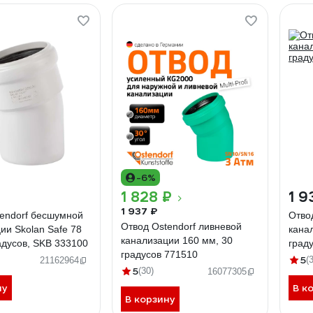
-6%
1 828 ₽
1 9
1 937 ₽
endorf бесшумной
Отво
Отвод Ostendorf ливневой
ии Skolan Safe 78
кана
канализации 160 мм, 30
адусов, SKB 333100
град
градусов 771510
5
(
21162964
5
(30)
16077305
ну
В к
В корзину