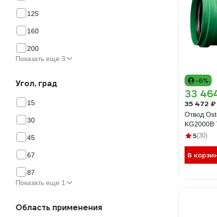
125
160
200
Показать еще 3
-6%
Угол, град
33 46
15
35 472 ₽
Отвод Ost
30
KG2000B 
5
(30)
45
В корзи
67
87
Показать еще 1
Область применения