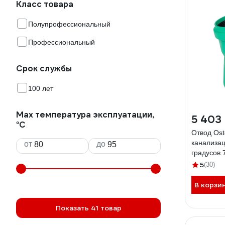
Класс товара
Полупрофессиональный
Профессиональный
Срок службы
100 лет
Max температура эксплуатации,
5 403
°С
Отвод Ost
канализац
от
до
градусов 
5
(30)
В корзи
Показать 41 товар