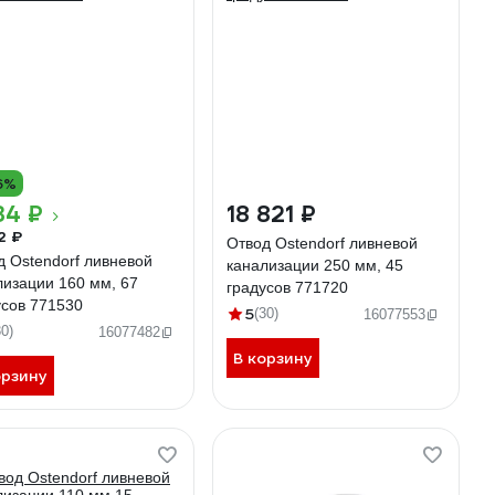
6%
34 ₽
18 821 ₽
2 ₽
Отвод Ostendorf ливневой
д Ostendorf ливневой
канализации 250 мм, 45
лизации 160 мм, 67
градусов 771720
усов 771530
5
(30)
16077553
30)
16077482
В корзину
орзину