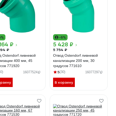
6%
-6%
164 ₽
5 428 ₽
94 ₽
5 754 ₽
д Ostendorf ливневой
Отвод Ostendorf ливневой
лизации 400 мм, 45
канализации 200 мм, 30
усов 771920
градусов 771610
5
30)
(30)
16077524
16077297
орзину
В корзину