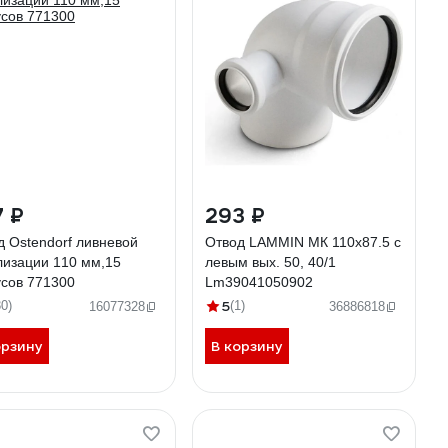
7 ₽
293 ₽
д Ostendorf ливневой
Отвод LAMMIN МК 110x87.5 с
лизации 110 мм,15
левым вых. 50, 40/1
усов 771300
Lm39041050902
5
30)
(1)
16077328
36886818
орзину
В корзину