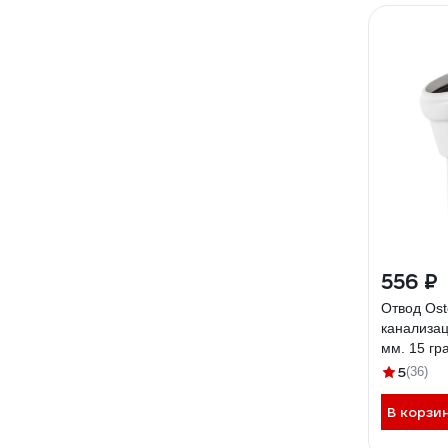
556 ₽
Отвод Ost
канализац
мм. 15 гр
5
(36)
В корзи