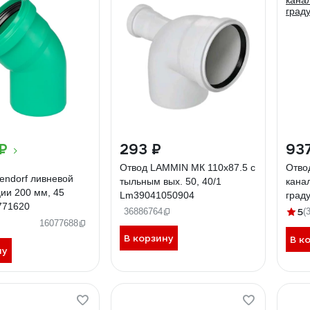
₽
293 ₽
93
Отвод LAMMIN МК 110x87.5 с
Отво
endorf ливневой
тыльным вых. 50, 40/1
кана
ии 200 мм, 45
Lm39041050904
град
771620
5
36886764
(
16077688
В корзину
В к
ну