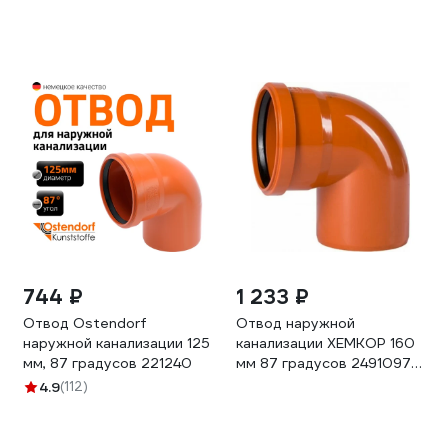
744 ₽
1 233 ₽
Отвод Ostendorf
Отвод наружной
наружной канализации 125
канализации ХЕМКОР 160
мм, 87 градусов 221240
мм 87 градусов 2491097
0 6300
4.9
(112)