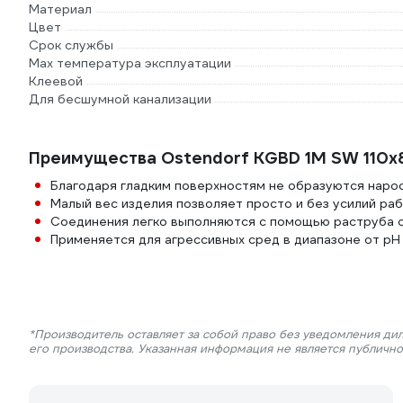
Материал
Цвет
Срок службы
Max температура эксплуатации
Клеевой
Для бесшумной канализации
Преимущества Ostendorf KGBD 1М SW 110x
Благодаря гладким поверхностям не образуются наро
Малый вес изделия позволяет просто и без усилий раб
Соединения легко выполняются с помощью раструба 
Применяется для агрессивных сред в диапазоне от pH 
*Производитель оставляет за собой право без уведомления ди
его производства. Указанная информация не является публичн