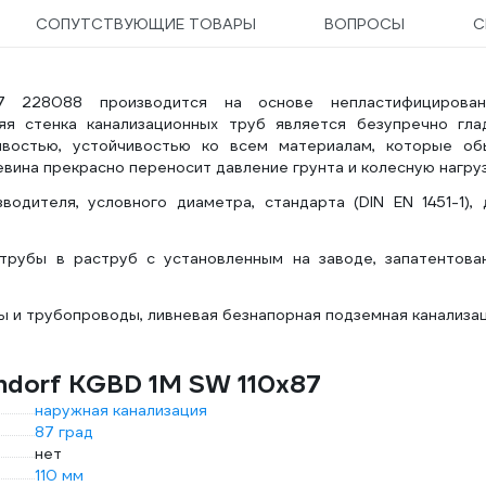
СОПУТСТВУЮЩИЕ ТОВАРЫ
ВОПРОСЫ
С
 228088 производится на основе непластифицирован
яя стенка канализационных труб является безупречно глад
ивостью, устойчивостью ко всем материалам, которые об
вина прекрасно переносит давление грунта и колесную нагруз
одителя, условного диаметра, стандарта (DIN EN 1451-1), 
трубы в раструб с установленным на заводе, запатентова
 и трубопроводы, ливневая безнапорная подземная канализац
ndorf KGBD 1М SW 110x87
наружная канализация
87 град
нет
110 мм