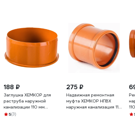
188 ₽
275 ₽
6
Заглушка ХЕМКОР для
Надвижная ремонтная
Ре
раструба наружной
муфта ХЕМКОР НПВХ
на
канализации 110 мм
наружная канализация 110
11
2490209 0 6315
мм 2491099 05985
5
(3)