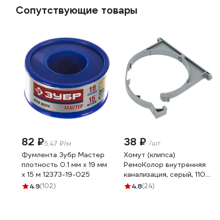
Сопутствующие товары
82 ₽
38 ₽
/шт
5.47 ₽/м
Фумлента Зубр Мастер
Хомут (клипса)
плотность 0.1 мм х 19 мм
РемоКолор внутренняя
х 15 м 12373-19-025
канализация, серый, 110
мм 142-473
4.9
(102)
4.8
(24)