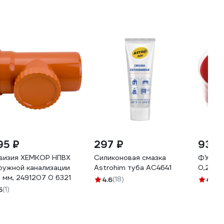
95 ₽
297 ₽
93 ₽
визия ХЕМКОР НПВХ
Силиконовая смазка
ФУМ-ле
ружной канализации
Astrohim туба AC4641
0,2мм 
0 мм, 2491207 0 6321
4.6
(18)
4.7
(5
5
(1)