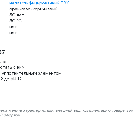
непластифицированный ПВХ
оранжево-коричневый
50 лет
50 °С
нет
нет
87
сты
отать с ним
с уплотнительным элементом
2 до pH 12
лера менять характеристики, внешний вид, комплектацию товара и м
ой офертой