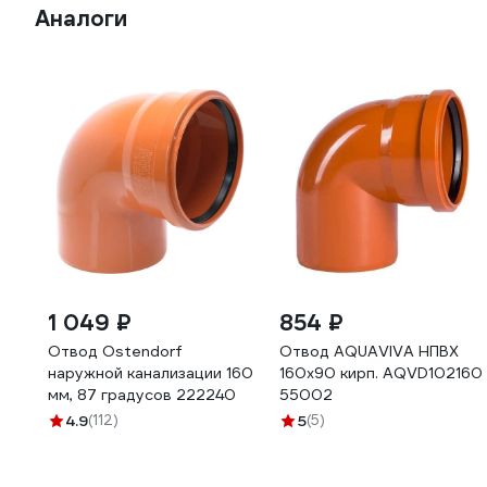
Аналоги
1 049 ₽
854 ₽
Отвод Ostendorf
Отвод AQUAVIVA НПВХ
наружной канализации 160
160x90 кирп. AQVD102160
мм, 87 градусов 222240
55002
4.9
(112)
5
(5)