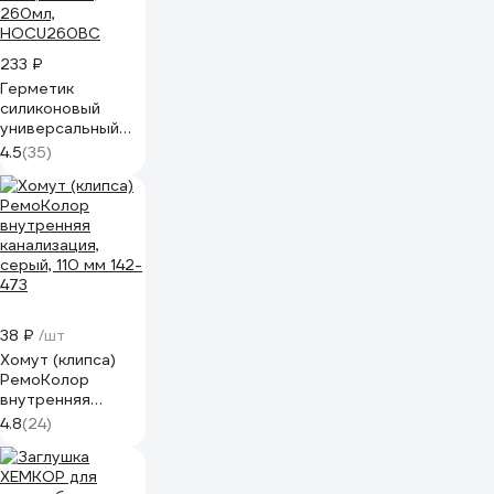
233 ₽
Герметик
силиконовый
универсальный
OPPA U
4.5
(35)
бесцветный,
260мл,
HOCU260BC
38 ₽
/шт
Хомут (клипса)
РемоКолор
внутренняя
канализация,
4.8
(24)
серый, 110 мм 142-
473