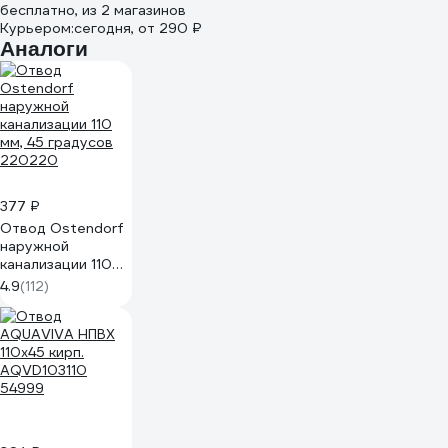
бесплатно
, из 2 магазинов
Курьером:
сегодня,
от 290 ₽
Аналоги
377 ₽
Отвод Ostendorf
наружной
канализации 110
мм, 45 градусов
4.9
(112)
220220