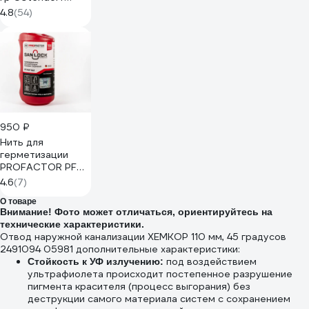
881800
4.8
(54)
950 ₽
Нить для
герметизации
PROFACTOR PF
SAN-LOCK
4.6
(7)
Professional с
О товаре
силиконом 100м
Внимание! Фото может отличаться, ориентируйтесь на
PF PST 542
технические характеристики.
Отвод наружной канализации ХЕМКОР 110 мм, 45 градусов
2491094 05981 дополнительные характеристики:
под воздействием
Стойкость к УФ излучению:
ультрафиолета происходит постепенное разрушение
пигмента красителя (процесс выгорания) без
деструкции самого материала систем с сохранением