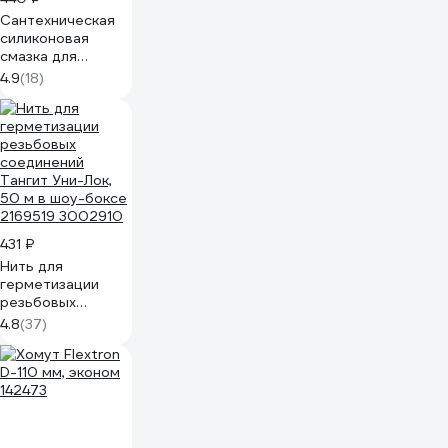
Сантехническая
силиконовая
смазка для
раструбных и
4.9
(18)
прочих
соединений Sanfix
250 мл, в тубе
40720
431 ₽
Нить для
герметизации
резьбовых
соединений
4.8
(37)
Тангит Уни-Лок,
50 м в шоу-боксе
2169519 3002910