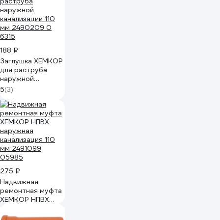
188 ₽
Заглушка ХЕМКОР
для раструба
наружной
канализации 110
5
(3)
мм 2490209 0
6315
275 ₽
Надвижная
ремонтная муфта
ХЕМКОР НПВХ
наружная
канализация 110