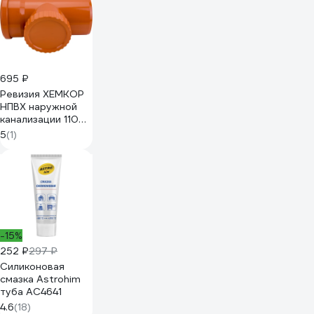
мм 2491099
05985
695 ₽
Ревизия ХЕМКОР
НПВХ наружной
канализации 110
мм, 2491207 0
5
(1)
6321
-15%
252 ₽
297 ₽
Силиконовая
смазка Astrohim
туба AC4641
4.6
(18)