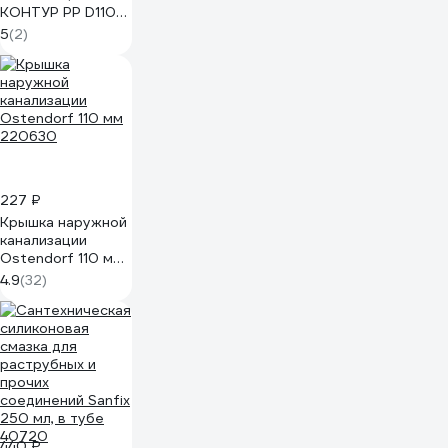
КОНТУР PP D110
СТАНДАРТ
5
(2)
072909110000
227 ₽
Крышка наружной
канализации
Ostendorf 110 мм
220630
4.9
(32)
440 ₽