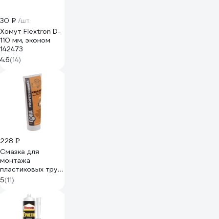
30 ₽
/шт
Хомут Flextron D-
110 мм, эконом
142473
4.6
(14)
228 ₽
Смазка для
монтажа
пластиковых труб
FORA 250 мл
5
(11)
006140601