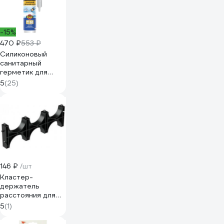
-15%
470 ₽
553 ₽
Силиконовый
санитарный
герметик для
ванной и кухни
5
(25)
Момент белый
280 мл Б0018852
146 ₽
/шт
Кластер-
держатель
расстояния для
труб ООО
5
(1)
МеталлТоргСтрой
ПНД 110 мм,