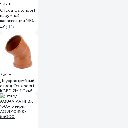
922 ₽
Отвод Ostendorf
наружной
канализации 160
мм, 45 градусов
4.9
(112)
222220
754 ₽
Двухраструбный
отвод Ostendorf
KGBD 2M 110x45
228080