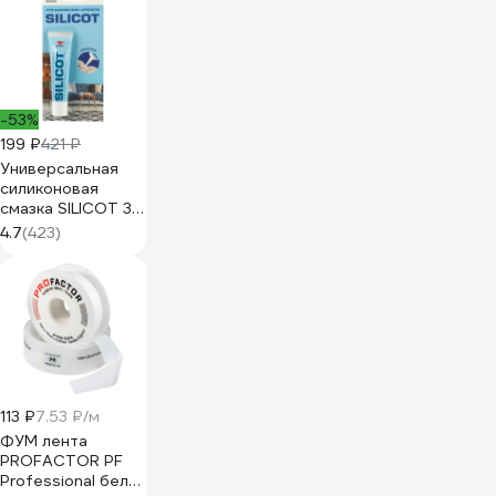
тройной, 1 штука
Класт 110-3
-53%
199 ₽
421 ₽
Универсальная
силиконовая
смазка SILICOT 30
г 2301
4.7
(423)
113 ₽
7.53 ₽/м
ФУМ лента
PROFACTOR PF
Professional белая