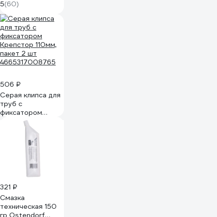
Ф85 мм 19мм х
5
(60)
0,25мм х 15м PF FE
530
506 ₽
Серая клипса для
труб с
фиксатором
Крепстор 110мм,
пакет 2 шт
4665317008765​
321 ₽
Смазка
техническая 150
гр Ostendorf