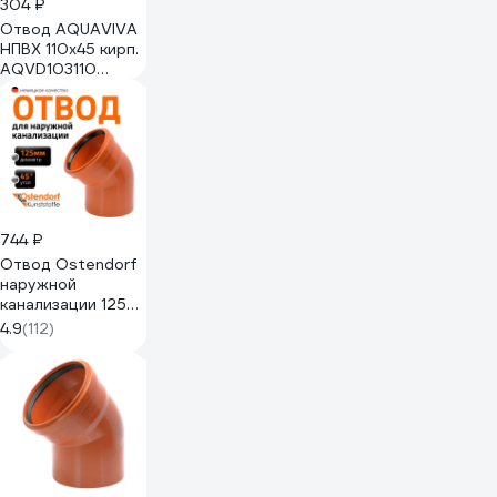
304 ₽
Отвод AQUAVIVA
НПВХ 110x45 кирп.
AQVD103110
54999
744 ₽
Отвод Ostendorf
наружной
канализации 125
мм, 45 градусов
4.9
(112)
221220