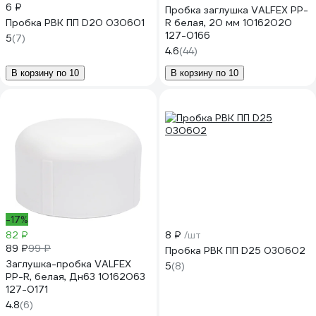
6 ₽
Пробка заглушка VALFEX PP-
Пробка РВК ПП D20 030601
R белая, 20 мм 10162020
127-0166
5
(7)
4.6
(44)
В корзину по 10
В корзину по 10
-17%
82 ₽
8 ₽
/шт
89 ₽
99 ₽
Пробка РВК ПП D25 030602
Заглушка-пробка VALFEX
5
(8)
PP-R, белая, Дн63 10162063
127-0171
4.8
(6)