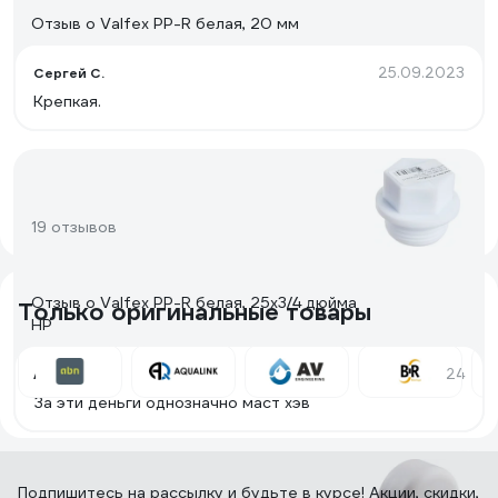
Отзыв о Valfex PP-R белая, 20 мм
25.09.2023
Сергей С.
Крепкая.
19 отзывов
Отзыв о Valfex PP-R белая, 25х3/4 дюйма
Только оригинальные товары
НР
07.12.2024
Антон К.
За эти деньги однозначно маст хэв
Подпишитесь
на рассылку
и будьте в курсе! Акции, скидки,