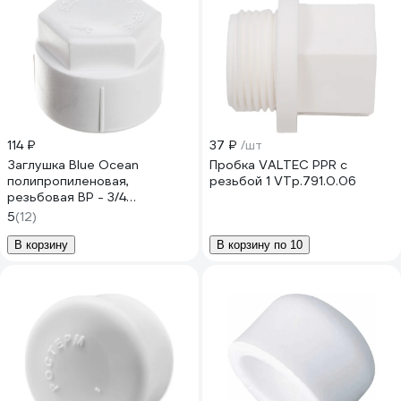
114 ₽
37 ₽
/шт
Заглушка Blue Ocean
Пробка VALTEC PPR с
полипропиленовая,
резьбой 1 VTp.791.0.06
резьбовая ВР - 3/4
PPRF/SCAPF(W) - 3/4"
5
(12)
В корзину
В корзину по 10