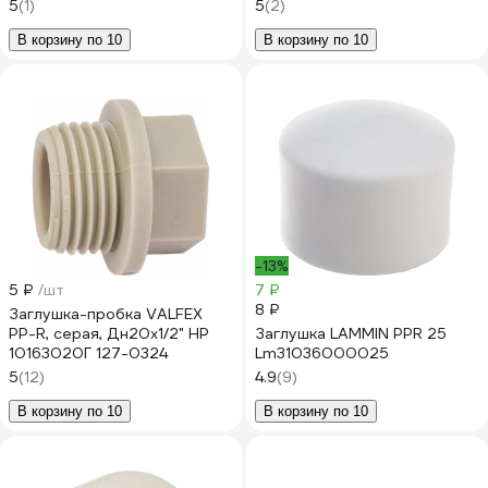
5
(1)
5
(2)
В корзину по 10
В корзину по 10
-13%
5 ₽
/шт
7 ₽
8 ₽
Заглушка-пробка VALFEX
PP-R, серая, Дн20х1/2" НР
Заглушка LAMMIN PPR 25
10163020Г 127-0324
Lm31036000025
5
(12)
4.9
(9)
В корзину по 10
В корзину по 10