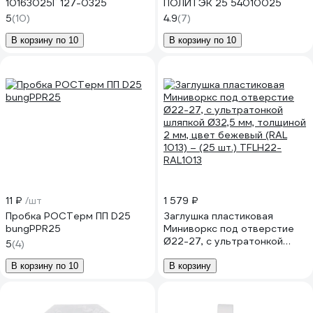
10163025Г 127-0325
ПОЛИТЭК 25 54010025
5
(10)
4.9
(7)
В корзину по 10
В корзину по 10
11 ₽
/шт
1 579 ₽
Пробка РОСТерм ПП D25
Заглушка пластиковая
bungPPR25
Миниворкс под отверстие
Ø22-27, с ультратонкой
5
(4)
шляпкой Ø32,5 мм, толщиной
2 мм, цвет бежевый (RAL
В корзину по 10
В корзину
1013) – (25 шт.) TFLH22-
RAL1013