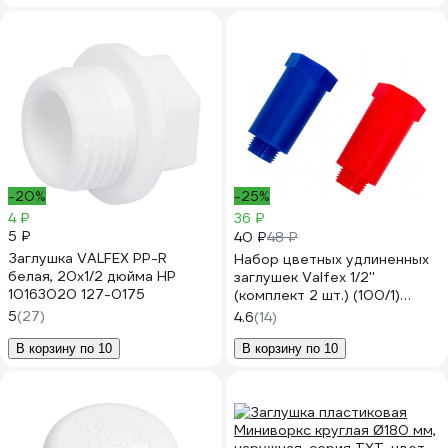
-20%
-25%
4 ₽
36 ₽
5 ₽
40 ₽
48 ₽
Заглушка VALFEX PP-R
Набор цветных удлиненных
белая, 20х1/2 дюйма НР
заглушек Valfex 1/2''
10163020 127-0175
(комплект 2 шт.) (100/1)
(синий/красный) 10192020
5
(27)
4.6
(14)
В корзину по 10
В корзину по 10