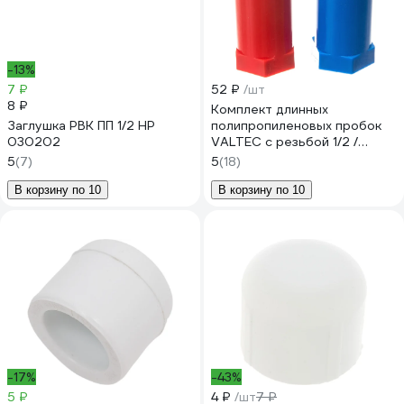
-13%
7 ₽
52 ₽
/шт
8 ₽
Комплект длинных
Заглушка РВК ПП 1/2 НР
полипропиленовых пробок
030202
VALTEC с резьбой 1/2 /
красная + синяя/
5
(7)
5
(18)
VTp.792.M.04
В корзину по 10
В корзину по 10
-17%
-43%
5 ₽
4 ₽
/шт
7 ₽