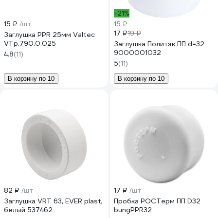
-21%
15 ₽
/шт
15 ₽
17 ₽
19 ₽
Заглушка PPR 25мм Valtec
VTp.790.0.025
Заглушка Политэк ПП d=32
9000001032
4.8
(11)
5
(11)
В корзину по 10
В корзину по 10
82 ₽
/шт
17 ₽
/шт
Заглушка VRT 63, EVER plast,
Пробка РОСТерм ПП D32
белый 537462
bungPPR32