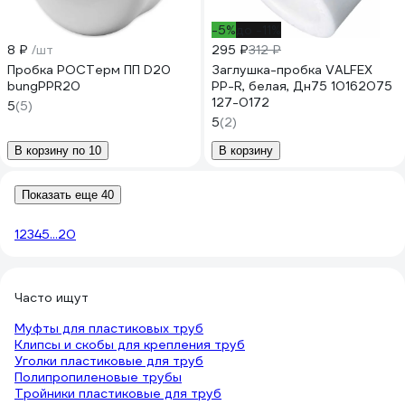
-5%
до -11%
8 ₽
/шт
295 ₽
312 ₽
Пробка РОСТерм ПП D20
Заглушка-пробка VALFEX
bungPPR20
PP-R, белая, Дн75 10162075
127-0172
5
(5)
5
(2)
В корзину по 10
В корзину
Показать еще 40
1
2
3
4
5
...
20
Часто ищут
Муфты для пластиковых труб
Клипсы и скобы для крепления труб
Уголки пластиковые для труб
Полипропиленовые трубы
Тройники пластиковые для труб