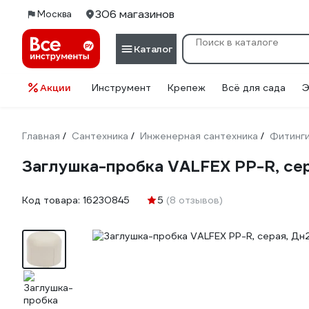
306 магазинов
Москва
Каталог
Акции
Инструмент
Крепеж
Всё для сада
Э
Главная
Сантехника
Инженерная сантехника
Фитинг
/
/
/
Заглушка-пробка VALFEX PP-R, сер
Код товара:
16230845
5
(8 отзывов)