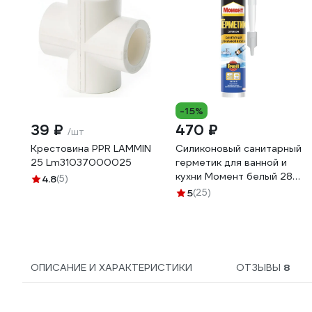
-15%
39 ₽
470 ₽
/шт
Крестовина PPR LAMMIN
Силиконовый санитарный
25 Lm31037000025
герметик для ванной и
кухни Момент белый 280
4.8
(5)
мл Б0018852
5
(25)
ОПИСАНИЕ И ХАРАКТЕРИСТИКИ
ОТЗЫВЫ
8