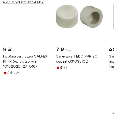
9 ₽
7 ₽
4
/шт
/шт
Пробка заглушка VALFEX
Заглушка TEBO PPR 20
За
PP-R белая, 25 мм
серый 031093102
по
10162025 127-0167
Im
5
(2)
40
4.9
(36)