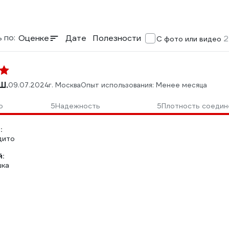
 по:
Оценке
Дате
Полезности
2
С фото или видео
Ш.
09.07.2024
г. Москва
Опыт использования: Менее месяца
о
5
Надежность
5
Плотность соедин
:
дито
:
шка