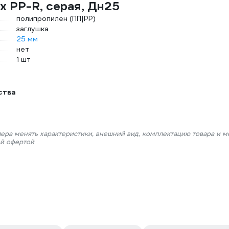
x PP-R, серая, Дн25
полипропилен (ПП|PP)
заглушка
25 мм
нет
1 шт
ства
лера менять характеристики, внешний вид, комплектацию товара и м
ой офертой