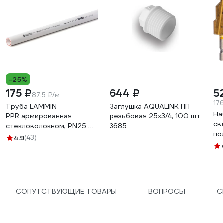
-25%
175 ₽
644 ₽
5
87.5 ₽/м
17
Труба LAMMIN
Заглушка AQUALINK ПП
На
PPR армированная
резьбовая 25х3/4, 100 шт
св
стекловолокном, PN25 25х4.2
3685
по
Lm310220420252
4.9
(43)
15
ше
55
СОПУТСТВУЮЩИЕ ТОВАРЫ
ВОПРОСЫ
С