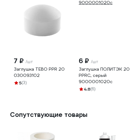
7 ₽
6 ₽
/шт
/шт
Заглушка TEBO PPR 20
Заглушка ПОЛИТЭК 20
030093102
PPRC, серый
9000001020с
5
(3)
4.8
(6)
Сопутствующие товары