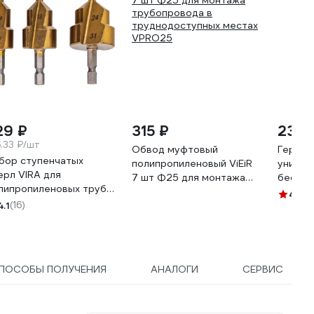
29 ₽
315 ₽
233 
6.33 ₽/шт
Обвод муфтовый
Гермет
бор ступенчатых
полипропиленовый ViEiR
универ
ерл VIRA для
7 шт Ф25 для монтажа
бесцве
липропиленовых труб
трубопровода в
HOCU2
4.5
(3
-19 18-24 24-31 мм
4.1
(16)
труднодоступных местах
стигранный хвостовик
VPRO25
1403
ПОСОБЫ ПОЛУЧЕНИЯ
АНАЛОГИ
СЕРВИС