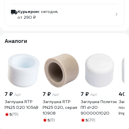
Курьером:
сегодня,
от 290 ₽
Аналоги
7 ₽
7 ₽
7 ₽
407
/шт
/шт
/шт
Заглушка RTP
Заглушка RTP
Заглушка Политэк
Загл
PN25 D20 10548
PN25 D20, серая
ПП d=20
поли
10908
9000001020
Imper
5
(19)
ф40 
5
(9)
5
(39)