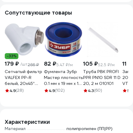
Сопутствующие товары
-33%
179 ₽
82 ₽
105 ₽
11 
/шт
266 ₽
5.47 ₽/м
52.5 ₽/м
Сетчатый фильтр
Фумлента Зубр
Труба РВК PROFI
Загл
VALFEX PP-R
Мастер плотность
PPR PN10 SDR 11 D
20мм
белый, 20х45°
0.1 мм х 19 мм х 15
20, 2 м 010101
VTp.
10141020 036-
м 12373-19-025
4.9
(28)
4.9
(102)
4.3
(60)
5
(
0616
Характеристики
Материал
полипропилен (ПП|PP)