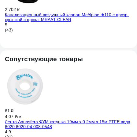
2 702 ₽
2 
Канализационный воздушный клапан McAlpine ф110 с прозр.
Ка
крышкой с прокл. MRAA1-CLEAR
кр
5
4.
(43)
(5
Сопутствующие товары
-
61 ₽
27
4.07 ₽/м
39
Лента Aquasfera ФУМ катушка 19мм х 0,2мм х 15м PTFE вода
6020 6020-04 008-0548
Тр
ка
4.9
4.