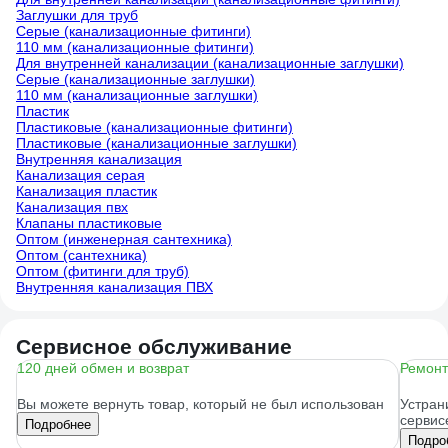
Заглушки для труб
Серые (канализационные фитинги)
110 мм (канализационные фитинги)
Для внутренней канализации (канализационные заглушки)
Серые (канализационные заглушки)
110 мм (канализационные заглушки)
Пластик
Пластиковые (канализационные фитинги)
Пластиковые (канализационные заглушки)
Внутренняя канализация
Канализация серая
Канализация пластик
Канализация пвх
Клапаны пластиковые
Оптом (инженерная сантехника)
Оптом (сантехника)
Оптом (фитинги для труб)
Внутренняя канализация ПВХ
Сервисное обслуживание
120 дней обмен и возврат
Ремонт
Вы можете вернуть товар, который не был использован
Устран
сервис
Подробнее
Подро