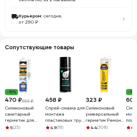
Курьером:
сегодня,
от 290 ₽
Сопутствующие товары
-15%
-16
470 ₽
458 ₽
323 ₽
600
553 ₽
Силиконовый
Спрей-смазка для
Силиконовый
Смаз
санитарный
монтажа
универсальный
монт
герметик для
пластиковых труб
герметик Ремонт
плас
ванной и кухни
ПВХ Mr.Bond 907
на 100%
сист
5
(25)
4.9
(18)
4.4
(308)
4.
Момент белый
MB4090700210
бесцветный
кана