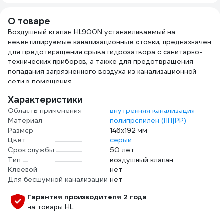
280 мл Б0018852
RUTDE26063/H1619
ВМП
PAS
О товаре
флак
Воздушный клапан HL900N устанавливаемый на
8111
невентилируемые канализационные стояки, предназначен
для предотвращения срыва гидрозатвора с санитарно-
технических приборов, а также для предотвращения
попадания загрязненного воздуха из канализационной
сети в помещения.
Характеристики
Область применения
внутренняя канализация
Материал
полипропилен (ПП|PP)
Размер
146х192 мм
Цвет
серый
Срок службы
50 лет
Тип
воздушный клапан
Клеевой
нет
Для бесшумной канализации
нет
Гарантия производителя 2 года
на товары HL