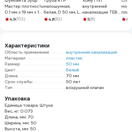
Фумлента Зубр
Труба RTP
Хомут ПП
Спре
Мастер плотность
малошумная,
внутренней
монт
0.1 мм х 19 мм х 15
белая, D 50 мм, L
канализации TEBO
плас
м 12373-19-025
1000 мм 21053
50 с защелкой
ПВХ 
4.9
(102)
4.8
(62)
5
(8)
4.
013030103
MB4
Характеристики
Область применения
внутренняя канализация
Материал
пластик
Размер
50 мм
Цвет
белый
Длина
70 мм
Срок службы
50 лет
Тип
воздушный клапан
Упаковка
Единица товара: Штука
Вес, кг: 0.073
Длина, мм: 70
Ширина, мм: 50
Высота, мм: 50