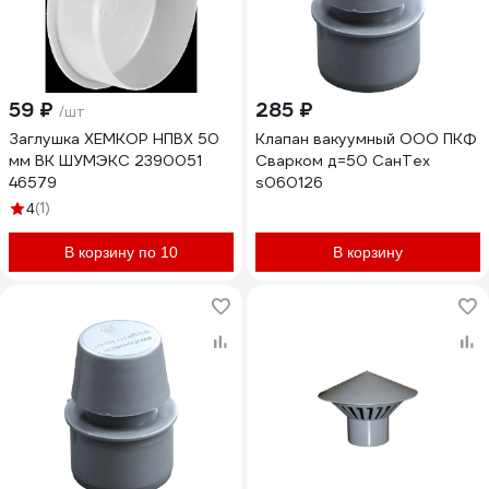
59 ₽
285 ₽
/шт
Заглушка ХЕМКОР НПВХ 50
Клапан вакуумный ООО ПКФ
мм ВК ШУМЭКС 2390051
Сварком д=50 СанТех
46579
s060126
(1)
4
В корзину по 10
В корзину