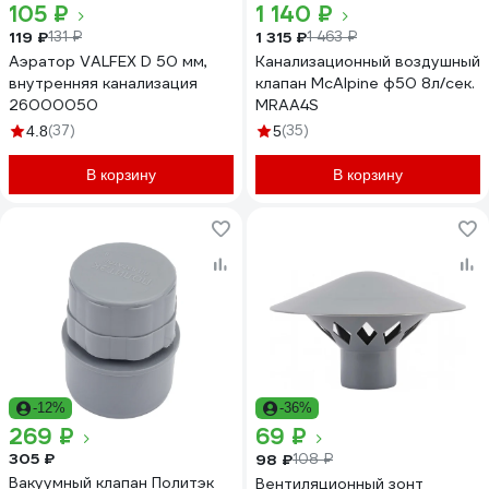
105 ₽
1 140 ₽
119 ₽
1 315 ₽
131 ₽
1 463 ₽
Аэратор VALFEX D 50 мм,
Канализационный воздушный
внутренняя канализация
клапан McAlpine ф50 8л/сек.
26000050
MRAA4S
(37)
(35)
4.8
5
В корзину
В корзину
-12%
-36%
269 ₽
69 ₽
305 ₽
98 ₽
108 ₽
Вакуумный клапан Политэк
Вентиляционный зонт