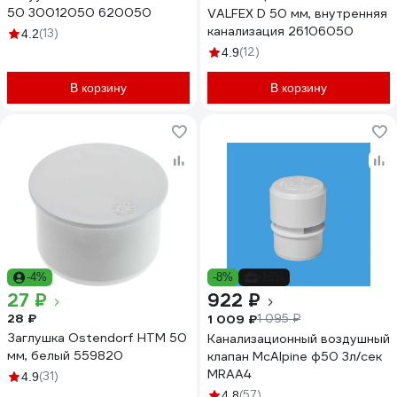
50 30012050 620050
VALFEX D 50 мм, внутренняя
канализация 26106050
(13)
4.2
(12)
4.9
В корзину
В корзину
-4%
-8%
-16%
27 ₽
922 ₽
28 ₽
1 009 ₽
1 095 ₽
Заглушка Ostendorf HTM 50
Канализационный воздушный
мм, белый 559820
клапан McAlpine ф50 3л/сек
MRAA4
(31)
4.9
(57)
4.8