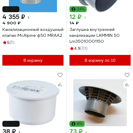
-11%
-14%
4 355 ₽
12 ₽
4 900 ₽
14 ₽
Канализационный воздушный
Заглушка внутренней
клапан McAlpine ф50 MRAA2
канализации LAMMIN 50
Lm35010001150
(5)
5
(33)
4.9
В корзину
В корзину по 10
-14%
-6%
38 ₽
73 ₽