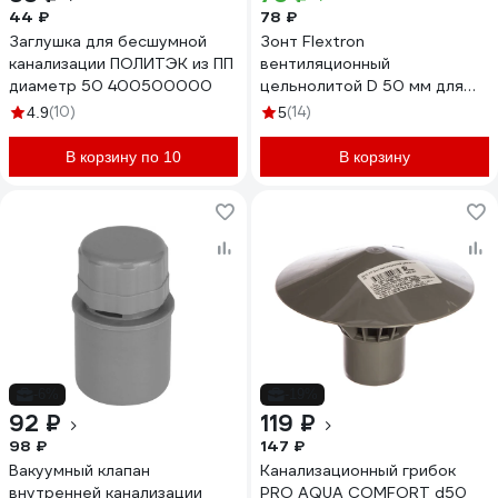
44 ₽
78 ₽
Заглушка для бесшумной
Зонт Flextron
канализации ПОЛИТЭК из ПП
вентиляционный
диаметр 50 400500000
цельнолитой D 50 мм для
внутренней канализации
(10)
(14)
4.9
5
148038
В корзину по 10
В корзину
-6%
-19%
92 ₽
119 ₽
98 ₽
147 ₽
Вакуумный клапан
Канализационный грибок
внутренней канализации
PRO AQUA COMFORT d50