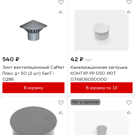
540 ₽
42 ₽
/шт
Зонт вентиляционный СаМат
Канализационная заглушка
Плюс д= 50 (2 шт) SanT-
КОНТУР РР D50 УЮТ
0286
074906050000
В корзину
В корзину по 10
Нет в наличии