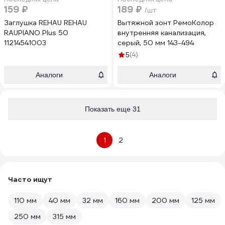
159 ₽
189 ₽
/шт
Заглушка REHAU REHAU
Вытяжной зонт РемоКолор
RAUPIANO Plus 50
внутренняя канализация,
11214541003
серый, 50 мм 143-494
(4)
5
Аналоги
Аналоги
Показать еще 31
1
2
Часто ищут
110 мм
40 мм
32 мм
160 мм
200 мм
125 мм
250 мм
315 мм