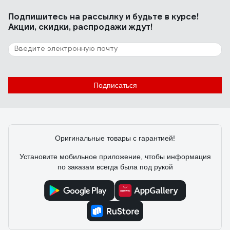
диаметр в качестве канализации — ума не приложу.
Подпишитесь
на рассылку
и будьте в курсе!
Но вот для удобного размещения скотча на стене
Акции, скидки, распродажи ждут!
мастерской — аж бегом!
19 отзывов
Отзыв о Политэк 160
Подписаться
Денис
20.10.2023
Цена
Оригинальные товары с гарантией!
Установите мобильное приложение, чтобы информация
по заказам всегда была под рукой