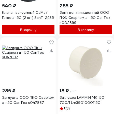
540 ₽
285 ₽
Клапан вакуумный СаМат
Зонт вентиляционный ООО
Плюс д=50 (2 шт) SanT-2485
ПКФ Сварком д= 50 СанТех
s002899
В корзину
В корзину
285 ₽
18 ₽
/шт
Заглушка ООО ПКФ Сварком
Заглушка LAMMIN МК 50
д= 50 СанТех s047887
700/1 Lm39010001150
(3)
5