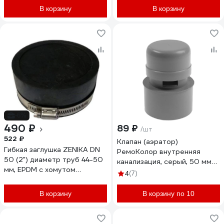
В корзину
В корзину
-6%
490 ₽
89 ₽
/шт
522 ₽
Клапан (аэратор)
Гибкая заглушка ZENIKA DN
РемоКолор внутренняя
50 (2") диаметр труб 44-50
канализация, серый, 50 мм
мм, EPDM с хомутом
143-491
(7)
4
РТИ-00305
В корзину
В корзину по 10