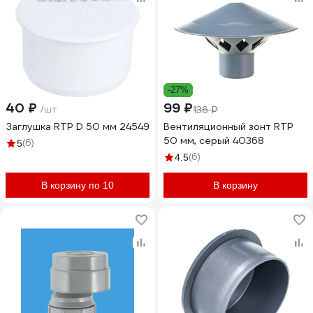
-27%
40 ₽
99 ₽
/шт
136 ₽
Заглушка RTP D 50 мм 24549
Вентиляционный зонт RTP
50 мм, серый 40368
(6)
5
(6)
4.5
В корзину по 10
В корзину