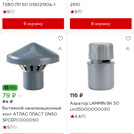
TEBO ПП 50 013021304-1
2910
(3)
(6)
5
5
В корзину
В корзину
-6%
79 ₽
116 ₽
84 ₽
Аэратор LAMMIN ВК 50
Вытяжной канализационный
Lm35000000050
зонт АТЛАС ПЛАСТ DN50
(8)
4.4
SPCEPC000050
(10)
5