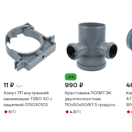
-8%
11 ₽
990 ₽
4
/шт
Хомут ПП внутренней
Крестовина ПОЛИТЭК
Ка
канализации TEBO 50 с
двухплоскостная,
АТ
защелкой 013030103
110х50х50/87.5 градусов
S
60155090
5
(8)
4.3
(8)