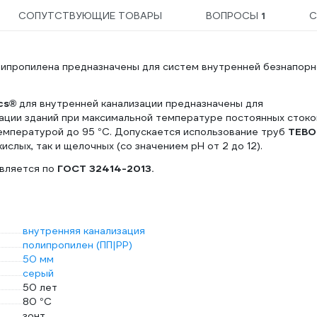
СОПУТСТВУЮЩИЕ ТОВАРЫ
ВОПРОСЫ
1
С
липропилена предназначены для систем внутренней безнапор
cs®
для внутренней канализации предназначены для
зации зданий при максимальной температуре постоянных сток
температурой до 95 °С. Допускается использование труб
TEBO
ислых, так и щелочных (со значением рН от 2 до 12).
вляется по
ГОСТ 32414-2013.
внутренняя канализация
полипропилен (ПП|PP)
50 мм
серый
50 лет
80 °С
зонт