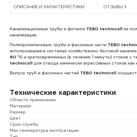
ОПИСАНИЕ И ХАРАКТЕРИСТИКИ
ОТЗЫВЫ
1
Канализационные трубы и фитинги
TEBO technics®
из по
канализации.
Полипропиленовые трубы и фасонные части
TEBO techni
использования в системах хозяйственно-бытовой канали
80 °С
и кратковременных (в течение 1 минуты) стоков с 
technics®
для отвода химически агрессивных стоков как к
Выпуск труб и фасонных частей
TEBO technics®
осущест
Технические характеристики
Область применения
Материал
Размер
Цвет
Срок службы
Max температура эксплуатации
Тип