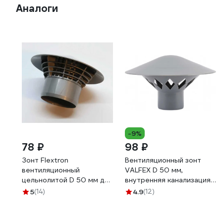
Аналоги
-9%
78 ₽
98 ₽
Зонт Flextron
Вентиляционный зонт
вентиляционный
VALFEX D 50 мм,
цельнолитой D 50 мм для
внутренняя канализация
внутренней канализации
26106050
5
(14)
4.9
(12)
148038