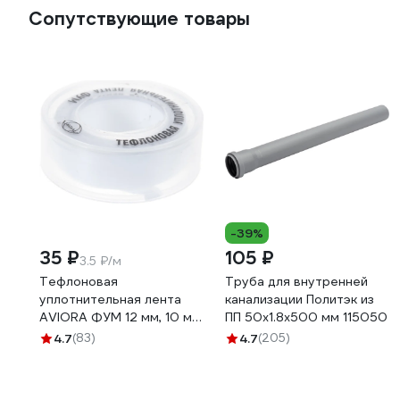
Сопутствующие товары
-39%
35 ₽
105 ₽
3.5 ₽/м
Тефлоновая
Труба для внутренней
уплотнительная лента
канализации Политэк из
AVIORA ФУМ 12 мм, 10 м
ПП 50х1.8х500 мм 115050
302-117
4.7
(83)
4.7
(205)