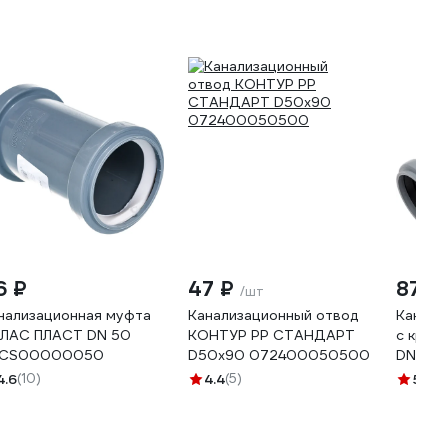
6 ₽
47 ₽
87 ₽
/шт
нализационная муфта
Канализационный отвод
Канали
ЛАС ПЛАСТ DN 50
КОНТУР РР СТАНДАРТ
с крыш
PCS00000050
D50x90 072400050500
DN 50
4.6
(10)
4.4
(5)
5
(3)