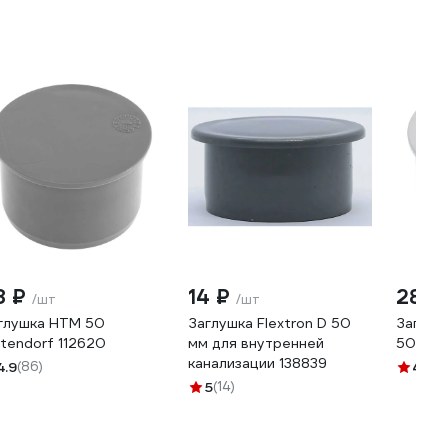
8 ₽
14 ₽
28 ₽
/шт
/шт
глушка HTM 50
Заглушка Flextron D 50
Заглуш
tendorf 112620
мм для внутренней
50 мм,
канализации 138839
4.9
(86)
4.9
(3
5
(14)