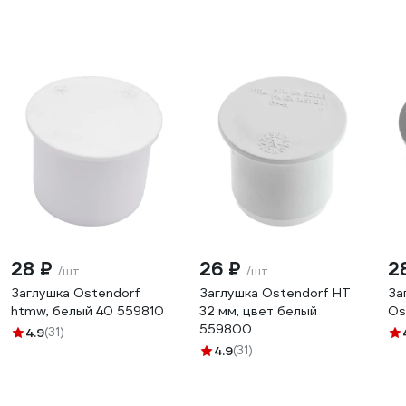
28 ₽
26 ₽
2
/шт
/шт
Заглушка Ostendorf
Заглушка Ostendorf HT
За
htmw, белый 40 559810
32 мм, цвет белый
Os
559800
4.9
(31)
4.9
(31)