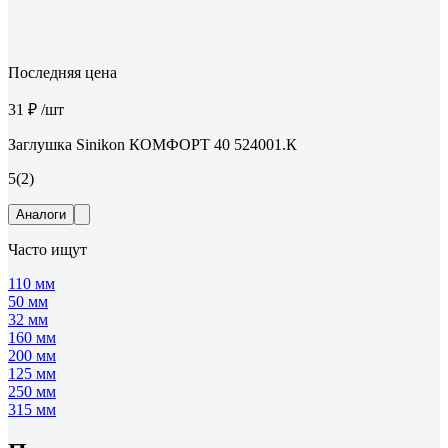
Последняя цена
31 ₽
/шт
Заглушка Sinikon КОМФОРТ 40 524001.К
5
(2)
Аналоги
Часто ищут
110 мм
50 мм
32 мм
160 мм
200 мм
125 мм
250 мм
315 мм