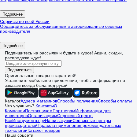
Подробнее
Сервисы по всей России
Обращайтесь за обслуживанием в авторизованные сервисы
производителя
Подробнее
Подпишитесь
на рассылку
и будьте в курсе! Акции, скидки,
распродажи ждут!
Подписаться
Оригинальные товары с гарантией!
Установите мобильное приложение, чтобы информация по
заказам всегда была под рукой
Каталог
Адреса магазинов
Способы получения
Способы оплаты
Что улучшить?
Контакты
О
Компании
Поставщикам
Партнерам
Информация для
инвесторов
Организациям
Сервисный центр
ВсеИнструменты.ру
Наши закупки
Сервисные центры
производителей
Правила применения рекомендательных
технологий
Каталог товаров
Наши соцсети