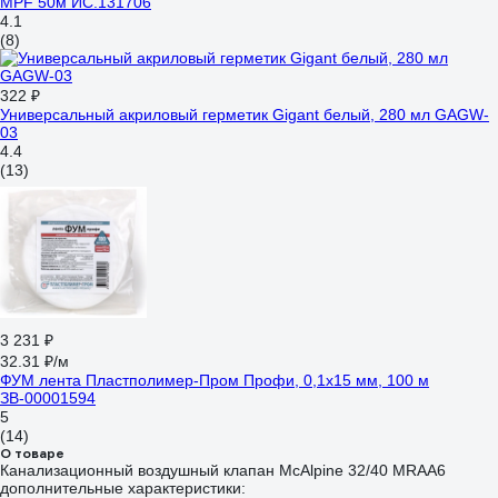
MPF 50м ИС.131706
4.1
(8)
322 ₽
Универсальный акриловый герметик Gigant белый, 280 мл GAGW-
03
4.4
(13)
3 231 ₽
32.31 ₽/м
ФУМ лента Пластполимер-Пром Профи, 0,1х15 мм, 100 м
ЗВ-00001594
5
(14)
О товаре
Канализационный воздушный клапан McAlpine 32/40 MRAA6
дополнительные характеристики: