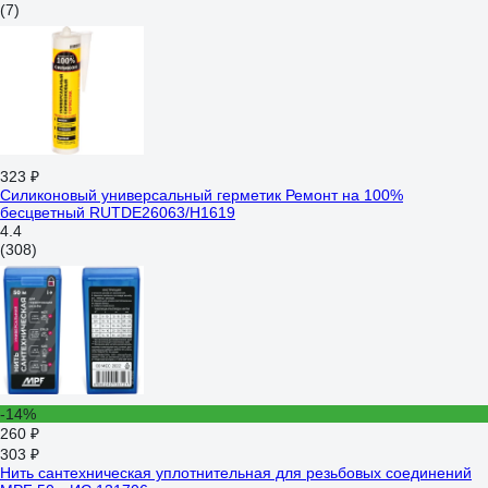
(7)
323 ₽
Силиконовый универсальный герметик Ремонт на 100%
бесцветный RUTDE26063/H1619
4.4
(308)
-14%
260 ₽
303 ₽
Нить сантехническая уплотнительная для резьбовых соединений