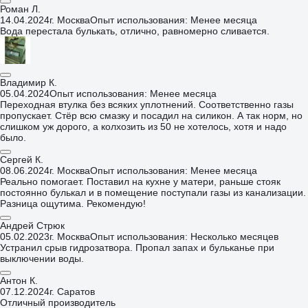
Роман Л.
14.04.2024
г. Москва
Опыт использования: Менее месяца
Вода перестала булькать, отлично, равномерно сливается.
Владимир К.
05.04.2024
Опыт использования: Менее месяца
Переходная втулка без всяких уплотнений. Соответственно газы
пропускает. Стёр всю смазку и посадил на силикон. А так норм, но
слишком уж дорого, а колхозить из 50 не хотелось, хотя и надо
было.
Сергей К.
08.06.2024
г. Москва
Опыт использования: Менее месяца
Реально помогает. Поставил на кухне у матери, раньше стояк
постоянно булькал и в помещение поступали газы из канализации.
Разница ощутима. Рекомендую!
Андрей Стрюк
05.02.2023
г. Москва
Опыт использования: Несколько месяцев
Устранил срыв гидрозатвора. Пропал запах и бульканье при
выключении воды.
Антон К.
07.12.2024
г. Саратов
Отличный производитель