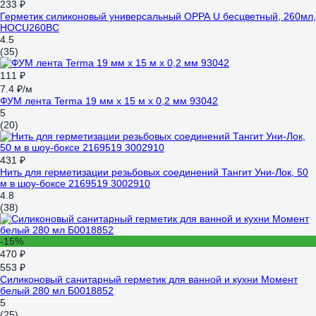
233 ₽
Герметик силиконовый универсальный OPPA U бесцветный, 260мл,
HOCU260BC
4.5
(35)
111 ₽
7.4 ₽/м
ФУМ лента Terma 19 мм х 15 м х 0,2 мм 93042
5
(20)
431 ₽
Нить для герметизации резьбовых соединений Тангит Уни-Лок, 50
м в шоу-боксе 2169519 3002910
4.8
(38)
-15%
470 ₽
553 ₽
Силиконовый санитарный герметик для ванной и кухни Момент
белый 280 мл Б0018852
5
(25)