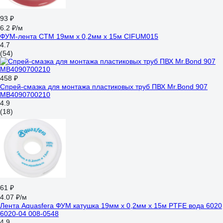
93 ₽
6.2 ₽/м
ФУМ-лента СТМ 19мм х 0,2мм х 15м CIFUM015
4.7
(54)
458 ₽
Спрей-смазка для монтажа пластиковых труб ПВХ Mr.Bond 907
MB4090700210
4.9
(18)
61 ₽
4.07 ₽/м
Лента Aquasfera ФУМ катушка 19мм х 0,2мм х 15м PTFE вода 6020
6020-04 008-0548
4.9