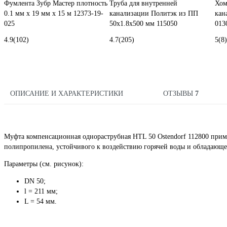
Фумлента Зубр Мастер плотность
Труба для внутренней
Хом
0.1 мм х 19 мм х 15 м 12373-19-
канализации Политэк из ПП
кан
025
50х1.8х500 мм 115050
013
4.9
(102)
4.7
(205)
5
(8)
ОПИСАНИЕ И ХАРАКТЕРИСТИКИ
ОТЗЫВЫ
7
Муфта компенсационная однораструбная HTL 50 Ostendorf 112800 приме
полипропилена, устойчивого к воздействию горячей воды и обладающе
Параметры (см. рисунок):
DN 50;
l = 211 мм;
L = 54 мм.