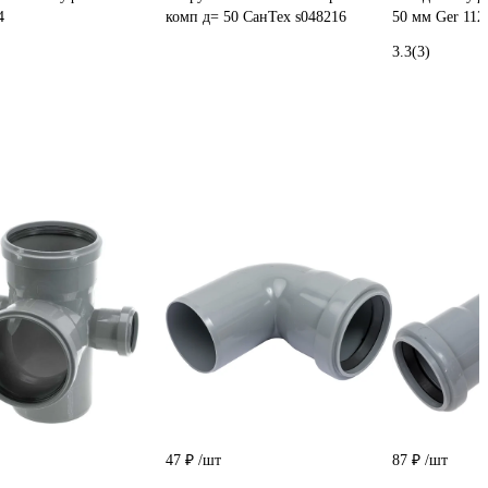
4
комп д= 50 СанТех s048216
50 мм Ger 112
3.3
(3)
47 ₽
/шт
87 ₽
/шт