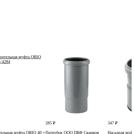
285 ₽
347 ₽
ельная муфта ORIO 40 ×
Патрубок ООО ПКФ Сварком
Насадная муф