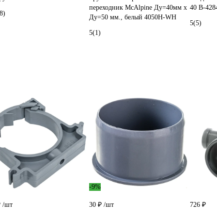
переходник McAlpine Ду=40мм х
40 В-428
8)
Ду=50 мм., белый 4050H-WH
5
(5)
5
(1)
-9%
₽
/шт
30 ₽
/шт
726 ₽