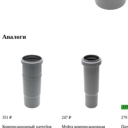
Аналоги
-11
351 ₽
247 ₽
279
Компенсационный патрубок
Муфта компенсационная
Пат