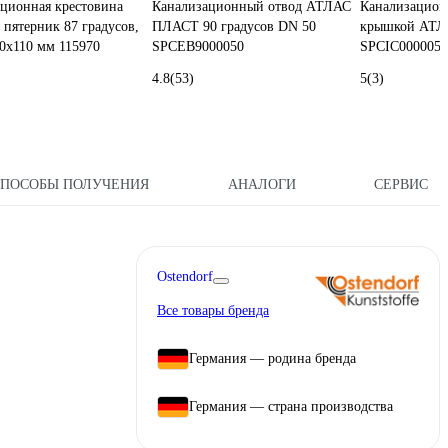
ционная крестовина
Канализационный отвод АТЛАС
Канализационн
f пятерник 87 градусов,
ПЛАСТ 90 градусов DN 50
крышкой АТЛ
0х110 мм 115970
SPCEB9000050
SPCIC0000050
4.8
(53)
5
(3)
СПОСОБЫ ПОЛУЧЕНИЯ
АНАЛОГИ
СЕРВИС
Ostendorf
Все товары бренда
Германия — родина бренда
Германия — страна производства