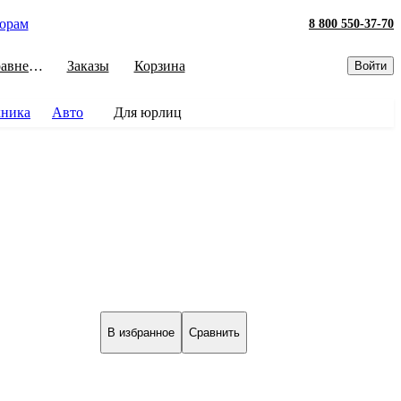
орам
8 800 550-37-70
Сравнение
Заказы
Корзина
Войти
хника
Авто
Для юрлиц
В избранное
Сравнить