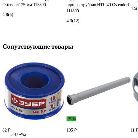
Ostendorf 75 мм 113800
однораструбная HTL 40 Ostendorf
4.5
(
111800
4.8
(6)
4.3
(12)
Сопутствующие товары
-39%
82 ₽
105 ₽
11 
5.47 ₽/м