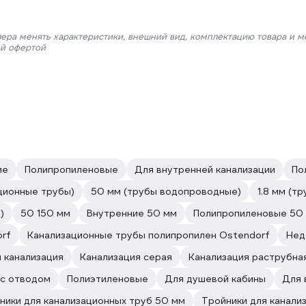
лера менять характеристики, внешний вид, комплектацию товара и м
ой офертой
ие
Полипропиленовые
Для внутренней канализации
По
ционные трубы)
50 мм (трубы водопроводные)
1.8 мм (т
)
50 150 мм
Внутренние 50 мм
Полипропиленовые 50
orf
Канализационные трубы полипропилен Ostendorf
Нед
 канализация
Канализация серая
Канализация раструбна
 с отводом
Полиэтиленовые
Для душевой кабины
Для 
ники для канализационных труб 50 мм
Тройники для канали