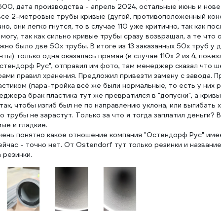
500, дата производства - апрель 2024, остальные июнь и нове
се 2-метровые трубы кривые (дугой, противоположенный конец
но, они легко гнутся, то в случае 110 уже критично, так как 
могу, так как сильно кривые трубы сразу возвращал, а те что 
жно было две 50х трубы. В итоге из 13 заказанных 50х труб у
ты) только одна оказалась прямая (в случае 110х 2 из 4, повезл
стендорф Рус", отправил им фото, там менеджер сказал что ш
ми правил хранения. Предложил привезти замену с завода. Пр
тиком (пара-тройка всё же были нормальные, то есть у них р
еджера брак пластика тут же превратился в "допуски", а кривые
так, чтобы изгиб был не по направлению уклона, или выгибать
о трубы не зарастут. Только за что я тогда заплатил деньги?
ые и гладкие.
чень понятно какое отношение компания "Остендорф Рус" имее
ейчас - точно нет. От Ostendorf тут только резинки и название
 резинки.