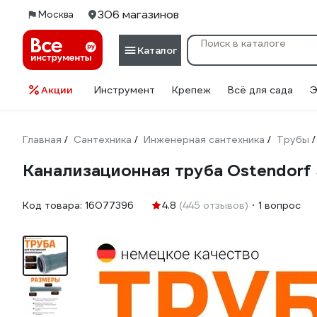
306 магазинов
Москва
Каталог
Акции
Инструмент
Крепеж
Всё для сада
Э
Главная
Сантехника
Инженерная сантехника
Трубы
/
/
/
/
Канализационная труба Ostendorf 
Код товара:
16077396
4.8
(445 отзывов)
1 вопрос