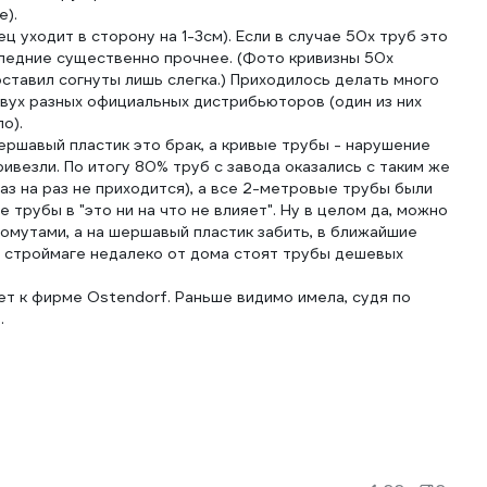
е).
 уходит в сторону на 1-3см). Если в случае 50х труб это
последние существенно прочнее. (Фото кривизны 50х
оставил согнуты лишь слегка.) Приходилось делать много
 двух разных официальных дистрибьюторов (один из них
о).
ершавый пластик это брак, а кривые трубы - нарушение
ивезли. По итогу 80% труб с завода оказались с таким же
аз на раз не приходится), а все 2-метровые трубы были
 трубы в "это ни на что не влияет". Ну в целом да, можно
 хомутами, а на шершавый пластик забить, в ближайшие
 В строймаге недалеко от дома стоят трубы дешевых
т к фирме Ostendorf. Раньше видимо имела, судя по
.