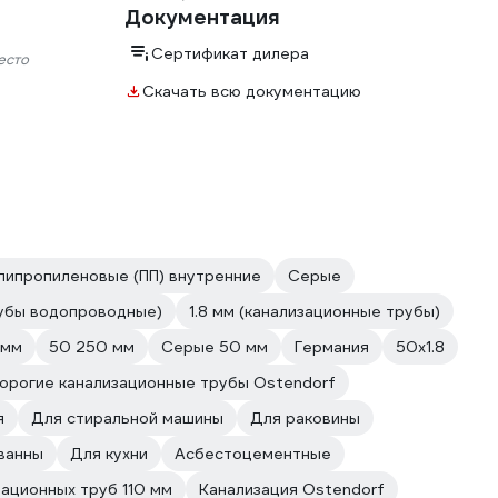
Документация
Сертификат дилера
есто
Скачать всю документацию
липропиленовые (ПП) внутренние
Серые
рубы водопроводные)
1.8 мм (канализационные трубы)
 мм
50 250 мм
Серые 50 мм
Германия
50x1.8
орогие канализационные трубы Ostendorf
я
Для стиральной машины
Для раковины
ванны
Для кухни
Асбестоцементные
зационных труб 110 мм
Канализация Ostendorf