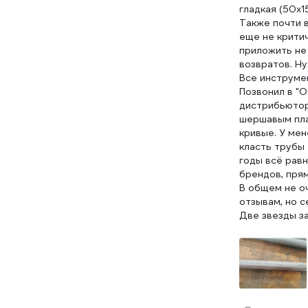
гладкая (50х1
Также почти в
еще не критич
приложить не 
возвратов. Ну
Все инструмен
Позвонил в "О
дистрибьютора
шершавым плас
кривые. У мен
класть трубы 
годы всё равн
брендов, прям
В общем не о
отзывам, но с
Две звезды за