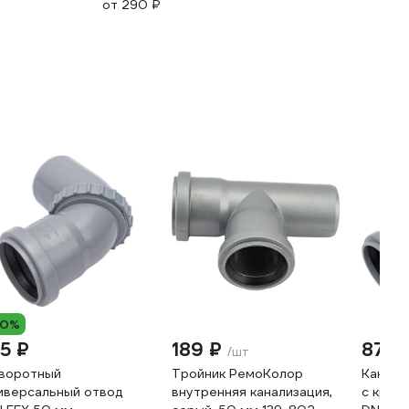
от 290 ₽
10%
55 ₽
189 ₽
87 ₽
/шт
воротный
Тройник РемоКолор
Канали
иверсальный отвод
внутренняя канализация,
с крыш