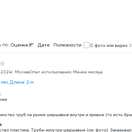
 по:
Оценке
Дате
Полезности
3
С фото или видео
8.2024
г. Москва
Опыт использования: Менее месяца
мм, Длина: 2 м
:
нки
инство труб на рынке шершавые внутри и кривые (то есть бра
:
тво пластика. Трубы изнутри шершавые (см. фото). Заказывал 