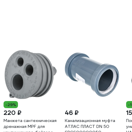
-29%
-
220 ₽
46 ₽
1
Манжета сантехническая
Канализационная муфта
По
дренажная MPF для
АТЛАС ПЛАСТ DN 50
ун