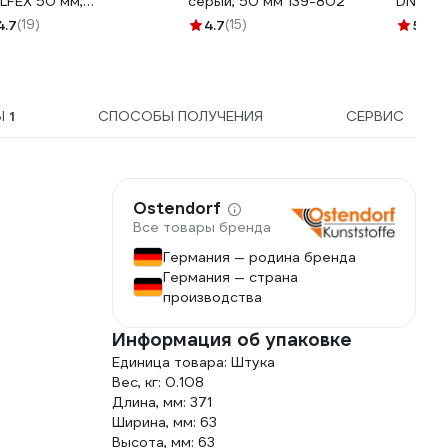
LFEX 50 мм,
серый, 50 мм 139-802
DN 50
утренняя канализация
4.7
(19)
4.7
(15)
5
(3)
100050
Ы
1
СПОСОБЫ ПОЛУЧЕНИЯ
СЕРВИС
Ostendorf
Все товары бренда
Германия — родина бренда
Германия — страна
производства
Информация об упаковке
Единица товара: Штука
Вес, кг: 0.108
Длина, мм: 371
Ширина, мм: 63
Высота, мм: 63