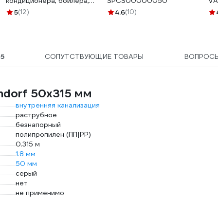
кондиционера, бойлера,
SPCS00000050
VA
сушильной машины,
вн
5
(12)
4.6
(10)
осмоса, самопромывного
23
фильтра ИС.131886
5
СОПУТСТВУЮЩИЕ ТОВАРЫ
ВОПРОС
ndorf 50х315 мм
внутренняя канализация
раструбное
безнапорный
полипропилен (ПП|PP)
0.315 м
1.8 мм
50 мм
серый
нет
не применимо