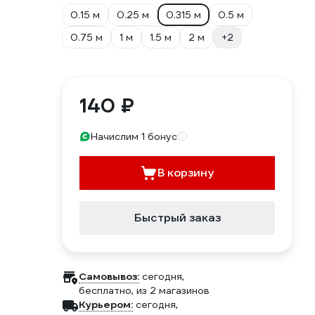
0.15 м
0.25 м
0.315 м
0.5 м
0.75 м
1 м
1.5 м
2 м
+2
140 ₽
Начислим 1 бонус
В корзину
Быстрый заказ
Самовывоз:
сегодня,
бесплатно
, из 2 магазинов
Курьером:
сегодня,