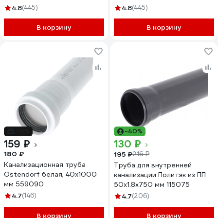
4.8
(445)
4.8
(445)
В корзину
В корзину
-12%
-40%
159 ₽
130 ₽
180 ₽
195 ₽
216 ₽
Канализационная труба
Труба для внутренней
Ostendorf белая, 40x1000
канализации Политэк из ПП
мм 559090
50х1.8х750 мм 115075
4.7
(146)
4.7
(206)
В корзину
В корзину