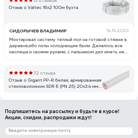
15 отзывов
Отзыв о Valtec 16x2 100м бухта
СИДОРЫЧЕВ ВЛАДИМИР
14.10.2020
Монтировал систему теплый пол на готовой стяжке в
деревне,ибо полы холоднющие были. Делалось все
неспеша и своими руками, с пальником дел иметь не
хотел и был выбран металлопластик 16мм. Через
фитинги подключал прямо к коллекторам теплого
пола.При такой раскладке как на фото 100 метровой
72 отзыва
бухты хватило на 70 кв.м. еще метров 15 осталось.
Отзыв о Gigant PP-R белая, армированная
Отличный металлопластик по соотношению цена-
стекловолокном SDR 6 (PN 25) 20x3.4 мм,
качество.
2 м
Андрей С.
05.06.2024
Подпишитесь
на рассылку
и будьте в курсе!
Труба стандартного качества
Акции, скидки, распродажи ждут!
11 отзывов