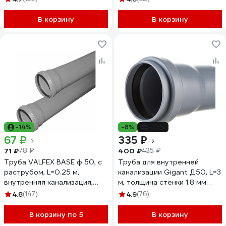
В корзину
В корзину
-14%
-8%
-23%
67 ₽
335 ₽
71 ₽
400 ₽
78 ₽
435 ₽
Труба VALFEX BASE ф 50, с
Труба для внутренней
раструбом, L=0.25 м,
канализации Gigant Д50, L=3
внутренняя канализация,
м, толщина стенки 1.8 мм
толщина стенки 1.8
GSG-24
4.8
(147)
4.9
(76)
200500025
В корзину по 5
В корзину