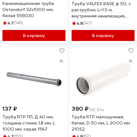
Канализационная труба
Труба VALFEX BASE ф 50, с
Ostendorf 32х1000 мм,
раструбом, L=1.5 м,
белая 559030
внутренняя канализация,
толщина стенки 1.8
4.7
(146)
4.8
(147)
200500150
В корзину
В корзину
137 ₽
390 ₽
195 ₽/м
Труба RTP ПП, Д 40 мм,
Труба RTP малошумная,
толщина стенки 1,8 мм, L
белая, D 50 мм, L 2000 мм
1000 мм, серая 11147
21052
4.7
(155)
4.8
(62)