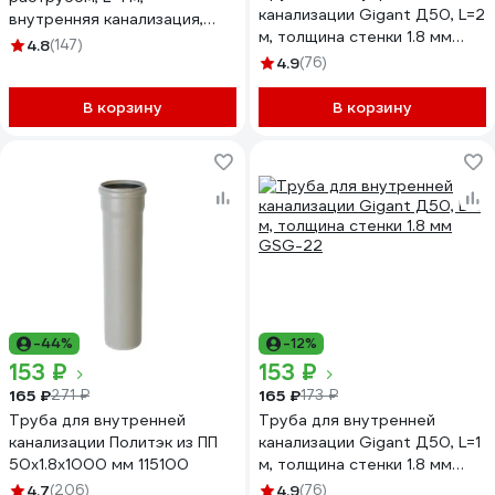
канализации Gigant Д50, L=2
внутренняя канализация,
м, толщина стенки 1.8 мм
толщина стенки 1.8
4.8
(147)
GSG-23
200500100
4.9
(76)
В корзину
В корзину
-44%
-12%
153 ₽
153 ₽
165 ₽
165 ₽
271 ₽
173 ₽
Труба для внутренней
Труба для внутренней
канализации Политэк из ПП
канализации Gigant Д50, L=1
50х1.8х1000 мм 115100
м, толщина стенки 1.8 мм
GSG-22
4.7
(206)
4.9
(76)