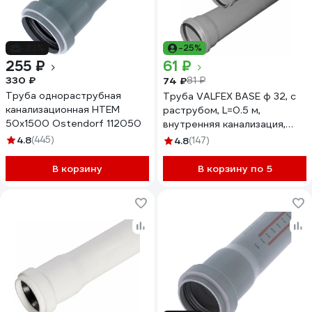
-23%
-25%
255 ₽
61 ₽
330 ₽
74 ₽
81 ₽
Труба однораструбная
Труба VALFEX BASE ф 32, с
канализационная HTEM
раструбом, L=0.5 м,
50х1500 Ostendorf 112050
внутренняя канализация,
толщина стенки 1.8
4.8
(445)
4.8
(147)
200320050
В корзину
В корзину по 5