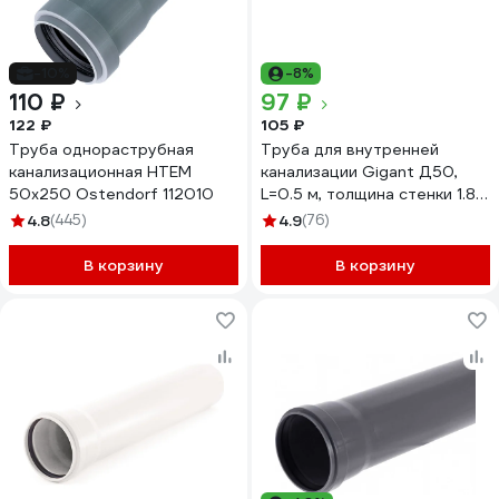
-10%
-8%
110 ₽
97 ₽
122 ₽
105 ₽
Труба однораструбная
Труба для внутренней
канализационная HTEM
канализации Gigant Д50,
50х250 Ostendorf 112010
L=0.5 м, толщина стенки 1.8
мм GSG-21
4.8
(445)
4.9
(76)
В корзину
В корзину