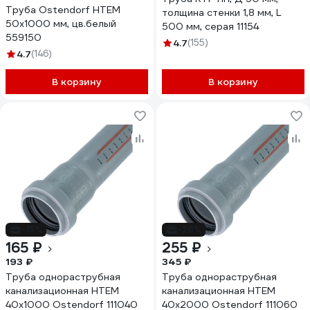
Труба Ostendorf HTEM
толщина стенки 1,8 мм, L
50x1000 мм, цв.белый
500 мм, серая 11154
559150
4.7
(155)
4.7
(146)
В корзину
В корзину
-15%
-26%
165 ₽
255 ₽
193 ₽
345 ₽
Труба однораструбная
Труба однораструбная
канализационная HTEM
канализационная HTEM
40х1000 Ostendorf 111040
40х2000 Ostendorf 111060