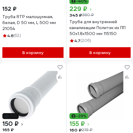
-40%
229 ₽
152 ₽
345 ₽
380 ₽
Труба RTP малошумная,
Труба для внутренней
белая, D 50 мм, L 500 мм
канализации Политэк из ПП
21054
50х1.8х1500 мм 115150
4.8
(62)
4.7
(206)
В корзину
В корзину
-9%
-29%
150 ₽
155 ₽
165 ₽
160 ₽
219 ₽