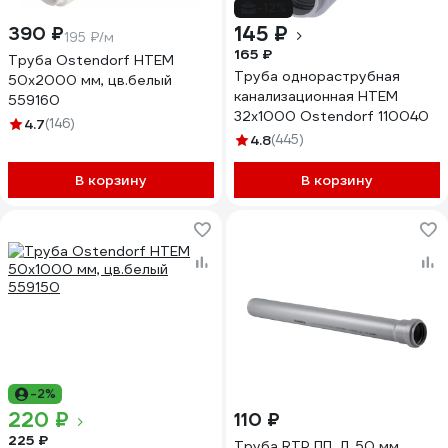
-12%
145 ₽
390 ₽
195 ₽/м
165 ₽
Труба Ostendorf HTEM
Труба однораструбная
50x2000 мм, цв.белый
канализационная HTEM
559160
32х1000 Ostendorf 110040
4.7
(146)
4.8
(445)
В корзину
В корзину
-2%
220 ₽
110 ₽
225 ₽
Труба RTP ПП, Д 50 мм,