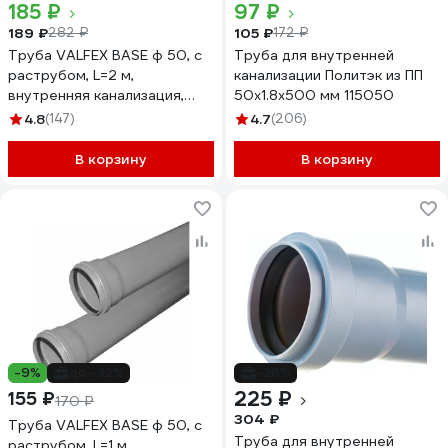
185 ₽
97 ₽
189 ₽
105 ₽
282 ₽
172 ₽
Труба VALFEX BASE ф 50, с
Труба для внутренней
раструбом, L=2 м,
канализации Политэк из ПП
внутренняя канализация,
50х1.8х500 мм 115050
толщина стенки 1.8
4.8
(147)
4.7
(206)
200500200
В корзину
В корзину
-9%
до -32%
-26%
225 ₽
155 ₽
170 ₽
304 ₽
Труба VALFEX BASE ф 50, с
Труба для внутренней
раструбом, L=1 м,