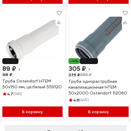
-9%
-4%
-22%
89 ₽
305 ₽
98 ₽
375 ₽
389 ₽
Труба Ostendorf HTEM
Труба однораструбная
50x150 мм, цв.белый 559120
канализационная HTEM
50х2000 Ostendorf 112060
4.7
(146)
4.8
(445)
В корзину
В корзину