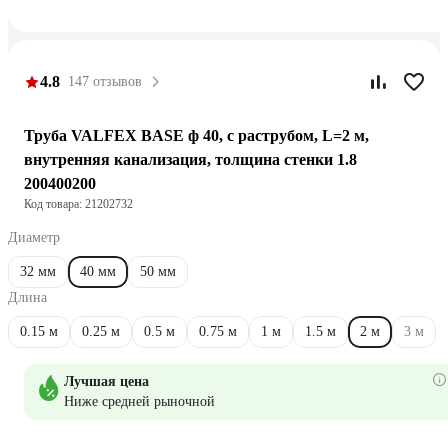
4.8
147 отзывов
Труба VALFEX BASE ф 40, с раструбом, L=2 м,
внутренняя канализация, толщина стенки 1.8
200400200
Код товара: 21202732
Диаметр
32 мм
40 мм
50 мм
Длина
0.15 м
0.25 м
0.5 м
0.75 м
1 м
1.5 м
2 м
3 м
Лучшая цена
Ниже средней рыночной