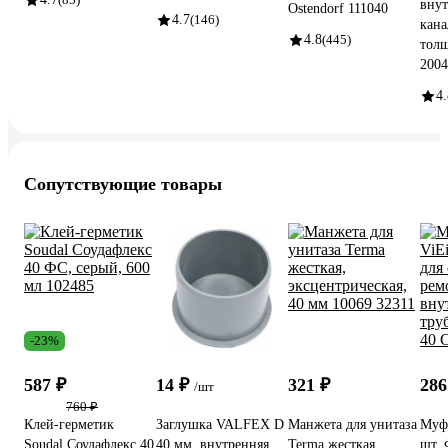
внут
Ostendorf 111040
4.7
(146)
кана
4.8
(445)
толщ
2004
4.
Сопутствующие товары
-23%
587 ₽
14 ₽
321 ₽
286
/шт
760 ₽
Клей-герметик
Заглушка VALFEX D
Манжета для унитаза
Муф
Soudal Соудафлекс 40
40 мм, внутренняя
Terma жесткая,
шт, 