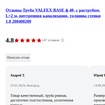
Отзывы Труба VALFEX BASE ф 40, с раструбом,
L=2 м, внутренняя канализация, толщина стенки
1.8 200400200
4.8
147 отзывов
Написать отзыв
Андрей Т.
Юрий 
23.01.2025
г. Белгород
14.08.2
Товар качественный, труба ровная,
Размер
достаточно толстостенная, уплотнения
произв
ровные.
ремонт