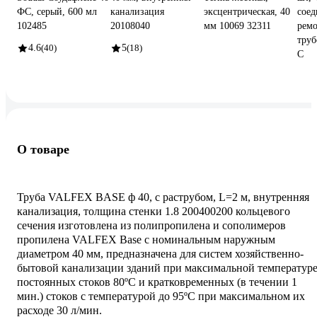
ФС, серый, 600 мл
канализация
эксцентрическая, 40
соед
102485
20108040
мм 10069 32311
ремо
труб
4.6
(40)
5
(18)
С
О товаре
Труба VALFEX BASE ф 40, с раструбом, L=2 м, внутренняя
канализация, толщина стенки 1.8 200400200 кольцевого
сечения изготовлена из полипропилена и сополимеров
пропилена VALFEX Base с номинальным наружным
диаметром 40 мм, предназначена для систем хозяйственно-
бытовой канализации зданий при максимальной температур
постоянных стоков 80ºС и кратковременных (в течении 1
мин.) стоков с температурой до 95ºС при максимальном их
расходе 30 л/мин.