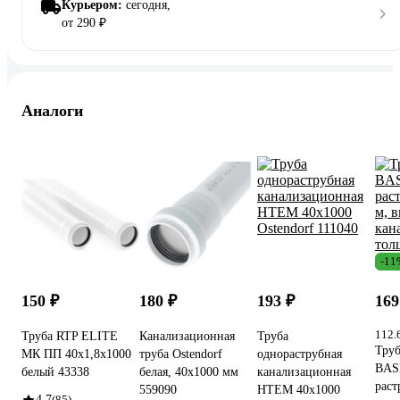
Курьером:
сегодня,
от 290 ₽
Аналоги
-11
150 ₽
180 ₽
193 ₽
169
112.
Труба RTP ELITE
Канализационная
Труба
Тру
МК ПП 40x1,8х1000
труба Ostendorf
однораструбная
BASE
белый 43338
белая, 40x1000 мм
канализационная
раст
559090
HTEM 40х1000
4.7
(85)