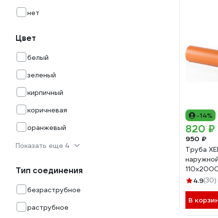
нет
Цвет
белый
зеленый
кирпичный
коричневая
-14%
820 ₽
оранжевый
950 ₽
Показать еще 4
Труба Х
наружной
110x2000
Тип соединения
5983
4.9
(30)
безраструбное
В корзи
раструбное