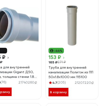
26%
-44%
 ₽
153 ₽
 ₽
165 ₽
271 ₽
а для внутренней
Труба для внутренней
лизации Gigant Д50,
канализации Политэк из ПП
м, толщина стенки 1.8
50х1.8х1000 мм 115100
GSG-23
9
(76)
21740260
4.7
(205)
21207220
орзину
В корзину