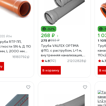
-32%
-
268 ₽
1 0
555 ₽/м
275 ₽
1 105
393 ₽
труба RTP ПП,
Труба VALFEX OPTIMA
Труб
ткости SN 4, Д 110
ф110, с раструбом, L=1 м,
кана
 мм, L 2000 мм
внутренняя канализация,
110
)
16183792
толщина стенки 2.2
4.8
(92)
4.
21202828
211100100
ну
В корзину
В к