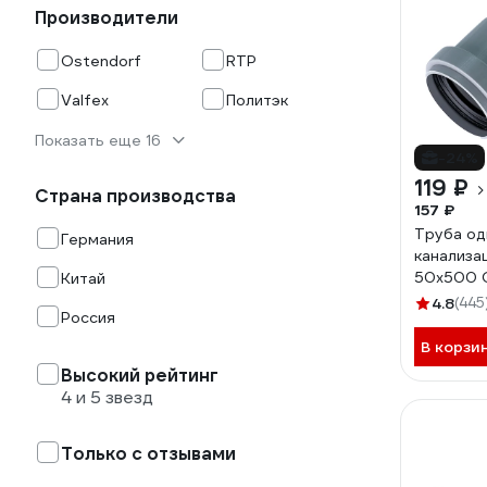
Производители
Ostendorf
RTP
Valfex
Политэк
Показать еще 16
-24%
119 ₽
Страна производства
157 ₽
Труба од
Германия
канализа
50х500 O
Китай
4.8
(445
Россия
В корзи
Высокий рейтинг
4 и 5 звезд
Только с отзывами