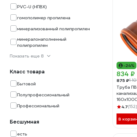
PVC-U (НПВХ)
гомополимер пропилена
минерализованный полипропилен
минералонаполненный
полипропилен
Показать еще 8
-24%
Класс товара
834 ₽
875 ₽
1 10
Бытовой
Труба ПВ
канализа
Полупрофессиональный
160х100
Профессиональный
4.7
(152
В корзи
Бесшумная
есть