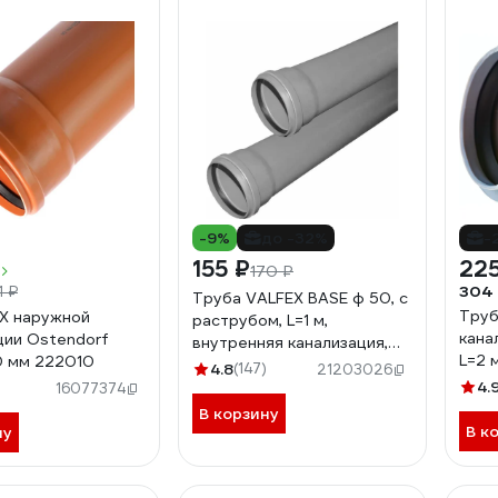
-9%
до -32%
-
155 ₽
225
170 ₽
304
1 ₽
Труба VALFEX BASE ф 50, с
Труб
Х наружной
раструбом, L=1 м,
кана
ции Ostendorf
внутренняя канализация,
L=2 
0 мм 222010
толщина стенки 1.8
4.8
(147)
21203026
мм 
200500100
4.
)
16077374
В корзину
В к
ну