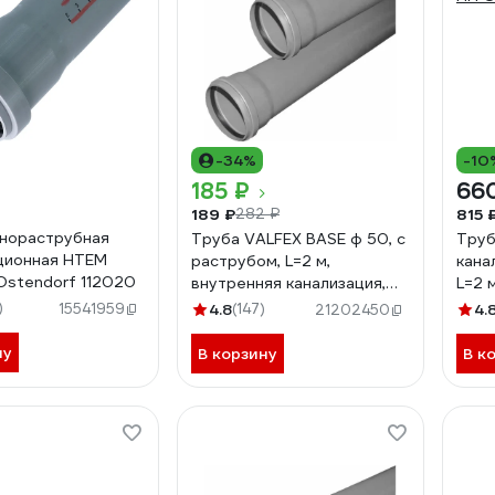
-34%
-10
185 ₽
66
189 ₽
815 
282 ₽
нораструбная
Труба VALFEX BASE ф 50, с
Труб
ционная HTEM
раструбом, L=2 м,
кана
stendorf 112020
внутренняя канализация,
L=2 
толщина стенки 1.8
мм 
)
15541959
4.8
(147)
4.
21202450
200500200
ну
В корзину
В к