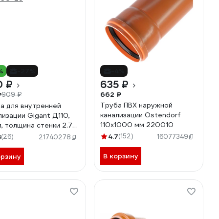
%
-27%
-4%
0 ₽
635 ₽
662 ₽
₽
909 ₽
Труба ПВХ наружной
а для внутренней
канализации Ostendorf
лизации Gigant Д110,
110х1000 мм 220010
м, толщина стенки 2.7
GSG-26
4.7
(152)
8
(26)
16077349
21740278
В корзину
орзину