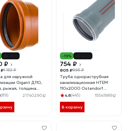
-31%
-19%
-24%
0 ₽
754 ₽
 ₽
805 ₽
1 163 ₽
996 ₽
а для наружной
Труба однораструбная
лизации Gigant Д110,
канализационная HTEM
м, рыжая, толщина
110х2000 Ostendorf
ки 3.4 мм, класс
115060
8
(89)
4.8
(445)
21740290
15541989
кости SN 4 GSG-28
орзину
В корзину