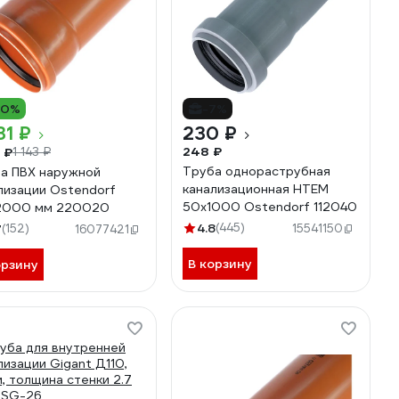
10%
-7%
31 ₽
230 ₽
248 ₽
 ₽
1 143 ₽
Труба однораструбная
а ПВХ наружной
канализационная HTEM
лизации Ostendorf
50х1000 Ostendorf 112040
х2000 мм 220020
4.8
(445)
7
(152)
15541150
16077421
В корзину
орзину