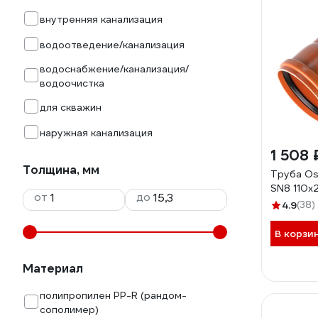
внутренняя канализация
водоотведение/канализация
водоснабжение/канализация/
водоочистка
для скважин
наружная канализация
1 508 
Толщина, мм
Труба Os
SN8 110x
от
до
4.9
(38)
В корзи
Материал
полипропилен PP-R (рандом-
сополимер)