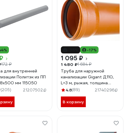
44%
-35%
-17%
₽
1 095 ₽
₽
1 480 ₽
172 ₽
1 684 ₽
а для внутренней
Труба для наружной
лизации Политэк из ПП
канализации Gigant Д110,
.8х500 мм 115050
L=3 м, рыжая, толщина
стенки 3.4 мм, класс
7
(205)
4.8
(89)
21207502
21740296
жесткости SN 4 GSG-29
орзину
В корзину