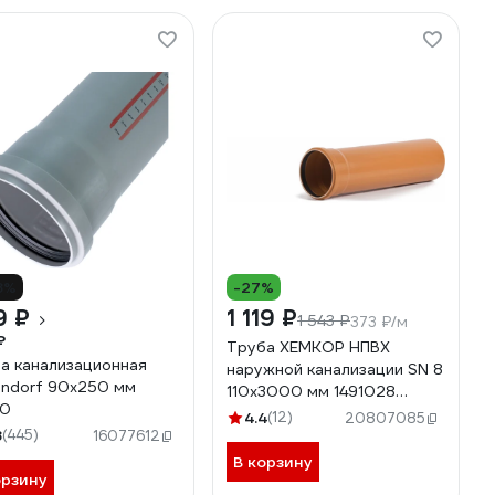
8%
-27%
9 ₽
1 119 ₽
1 543 ₽
373 ₽/м
₽
Труба ХЕМКОР НПВХ
а канализационная
наружной канализации SN 8
ndorf 90х250 мм
110x3000 мм 1491028
10
07077
4.4
(12)
20807085
8
(445)
16077612
В корзину
орзину