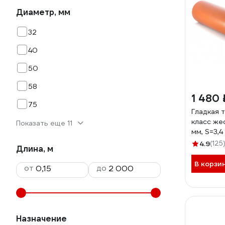
Диаметр, мм
32
40
50
58
1 480 
75
Гладкая 
класс жес
Показать еще 11
мм, S=3,4
11212
4.9
(125
Длина, м
В корзи
от
до
Назначение