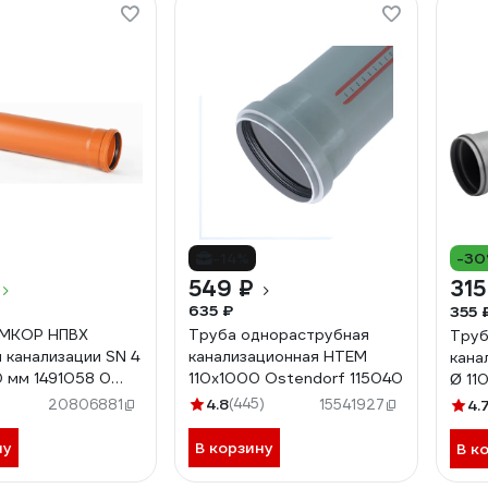
-14%
-3
549 ₽
315
635 ₽
355 
ЕМКОР НПВХ
Труба однораструбная
Труб
 канализации SN 4
канализационная HTEM
кана
 мм 1491058 0
110х1000 Ostendorf 115040
Ø 11
4.8
(445)
20806881
15541927
4.
ну
В корзину
В к