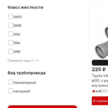
Класс жесткости
SN10
SN16
SN2
SN4
SN8
Показать еще 1
до -2
225 ₽
Вид трубопровода
Труба V
ф110, с р
безнапорный
внутренн
толщина 
напорный
4.8
(92)
2111000
В корзи