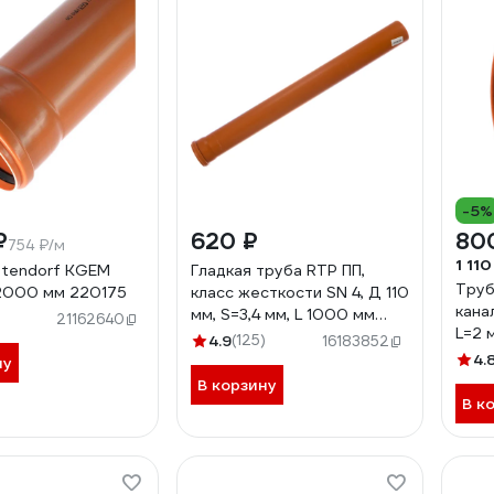
-5%
₽
620 ₽
80
754 ₽/м
1 110
tendorf KGEM
Гладкая труба RTP ПП,
Труб
2000 мм 220175
класс жесткости SN 4, Д 110
кана
мм, S=3,4 мм, L 1000 мм
21162640
L=2 
11210
4.9
(125)
16183852
стен
4.
ну
жест
В корзину
В к