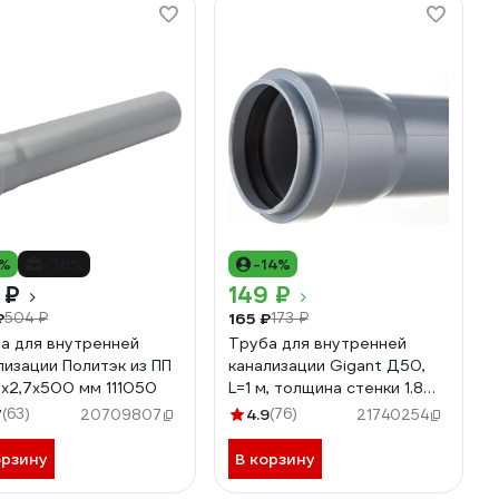
0%
-38%
-14%
 ₽
149 ₽
₽
165 ₽
504 ₽
173 ₽
а для внутренней
Труба для внутренней
лизации Политэк из ПП
канализации Gigant Д50,
0x2,7x500 мм 111050
L=1 м, толщина стенки 1.8
мм GSG-22
7
(63)
4.9
(76)
20709807
21740254
орзину
В корзину