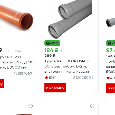
-31%
-
₽
184 ₽
97 
493.33 ₽/м
266 ₽
105 
труба RTP ПП,
Труба VALFEX OPTIMA ф
Труб
ткости SN 4, Д 110
50, с раструбом, L=2 м,
кана
 мм, L 3000 мм
внутренняя канализация,
50х1
)
16183701
толщина стенки 1.5
5
(41)
21202606
4.
220500200
ну
В корзину
В к