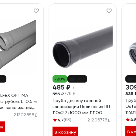
7%
-28%
-38%
-
485 ₽
30
335 
555 ₽
776 ₽
ALFEX OPTIMA
Труб
Труба для внутренней
аструбом, L=0.5 м,
Oste
канализации Политэк из ПП
яя канализация,
1140
110х2.7х1000 мм 111100
стенки 2.2
21202858
50
4.
4.7
(63)
21206776
ну
В к
В корзину