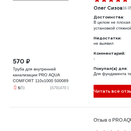
Олег Сизов
16.0
Достоинства:
В целом не плохая
установкой стяжной
Недостатки:
не выявил
Комментарий:
-
570 ₽
Покупал(а) для:
Труба для внутренней
Для фундамента т
канализации PRO AQUA
COMFORT 110x1000 500089
5
(5)
15791470
Читать все отз
Отзыв о PRO AQ