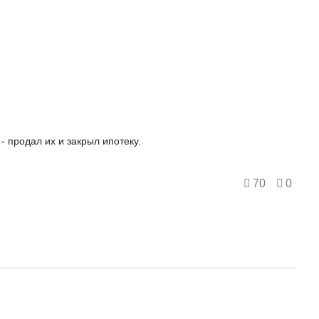
- продал их и закрыл ипотеку.
70
0