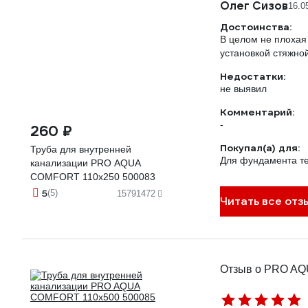
Олег Сизов
16.0
Достоинства:
В целом не плохая
установкой стяжной
Недостатки:
не выявил
Комментарий:
-
260 ₽
Покупал(а) для:
Труба для внутренней
Для фундамента т
канализации PRO AQUA
COMFORT 110x250 500083
5
(5)
15791472
Читать все отз
Отзыв о PRO AQ