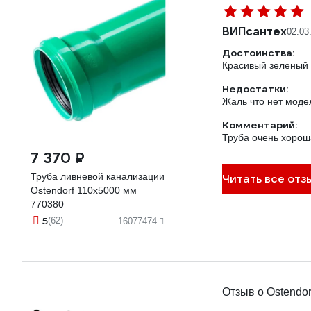
ВИПсантех
02.03
Достоинства:
Красивый зеленый 
Недостатки:
Жаль что нет моде
Комментарий:
Труба очень хороша
7 370 ₽
Труба ливневой канализации
Читать все отз
Ostendorf 110х5000 мм
770380
5
(62)
16077474
Отзыв о Ostendor