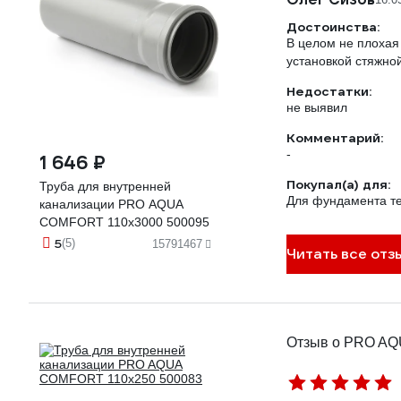
Достоинства:
В целом не плохая
установкой стяжной
Недостатки:
не выявил
Комментарий:
-
1 646 ₽
Покупал(а) для:
Труба для внутренней
Для фундамента т
канализации PRO AQUA
COMFORT 110x3000 500095
5
(5)
15791467
Читать все отз
Отзыв о PRO AQ