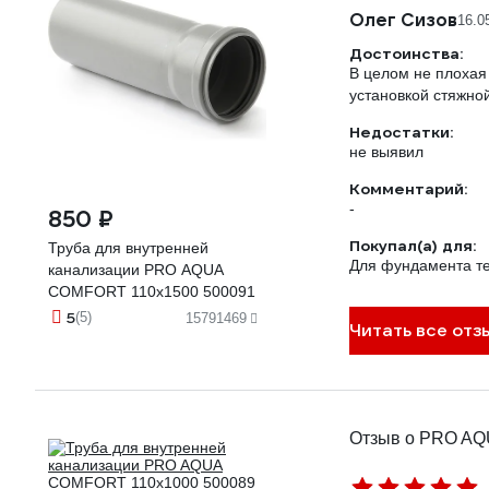
Олег Сизов
16.0
Достоинства:
В целом не плохая
установкой стяжной
Недостатки:
не выявил
Комментарий:
-
850 ₽
Покупал(а) для:
Труба для внутренней
Для фундамента т
канализации PRO AQUA
COMFORT 110x1500 500091
5
(5)
15791469
Читать все отз
Отзыв о PRO AQ