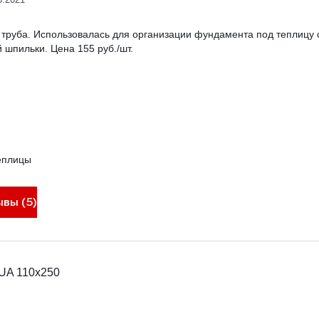
 труба. Использовалась для организации фундамента под теплицу
 шпильки. Цена 155 руб./шт.
еплицы
ывы (5)
UA 110x250