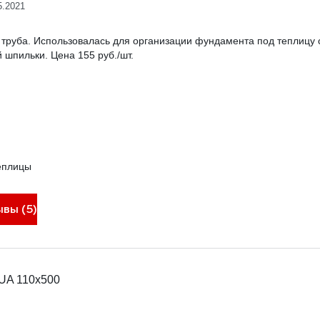
5.2021
 труба. Использовалась для организации фундамента под теплицу
 шпильки. Цена 155 руб./шт.
еплицы
ывы (5)
UA 110x500