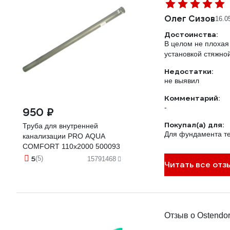
Олег Сизов
16.0
Достоинства:
В целом не плохая
установкой стяжной
Недостатки:
не выявил
Комментарий:
-
950 ₽
Покупал(а) для:
Труба для внутренней
Для фундамента т
канализации PRO AQUA
COMFORT 110x2000 500093
5
(5)
15791468
Читать все отз
Отзыв о Ostendo