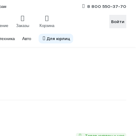
8 800 550-37-70
рам
Войти
ение
Заказы
Корзина
Для юрлиц
техника
Авто
Товар куплен у нас