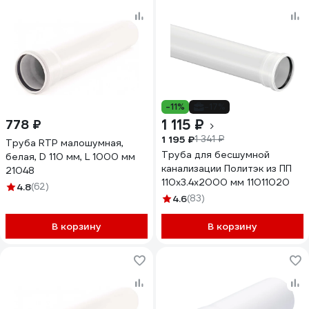
-11%
-17%
1 115 ₽
778 ₽
1 195 ₽
1 341 ₽
Труба RTP малошумная,
Труба для бесшумной
белая, D 110 мм, L 1000 мм
канализации Политэк из ПП
21048
110х3.4х2000 мм 11011020
4.8
(62)
4.6
(83)
В корзину
В корзину