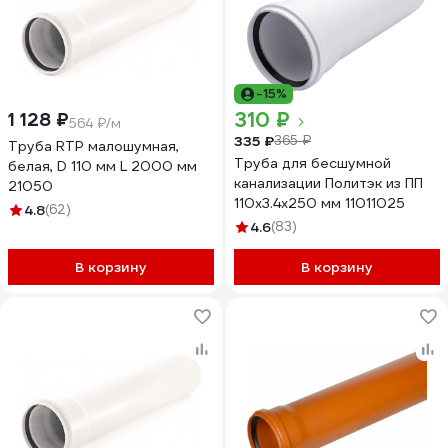
-15%
310 ₽
1 128 ₽
564 ₽/м
335 ₽
365 ₽
Труба RTP малошумная,
Труба для бесшумной
белая, D 110 мм L 2000 мм
канализации Политэк из ПП
21050
110х3.4х250 мм 11011025
4.8
(62)
4.6
(83)
В корзину
В корзину