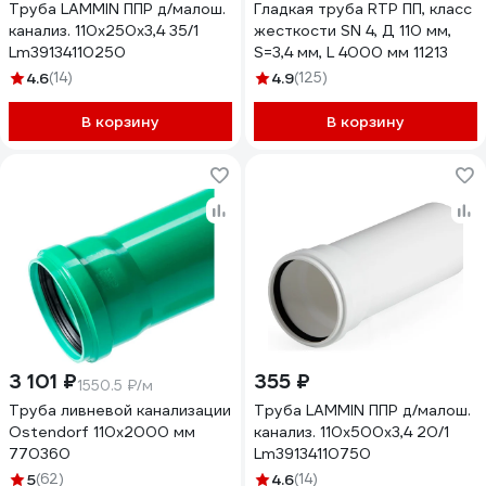
Труба LAMMIN ППР д/малош.
Гладкая труба RTP ПП, класс
канализ. 110x250x3,4 35/1
жесткости SN 4, Д 110 мм,
Lm39134110250
S=3,4 мм, L 4000 мм 11213
4.6
(14)
4.9
(125)
В корзину
В корзину
3 101 ₽
355 ₽
1550.5 ₽/м
Труба ливневой канализации
Труба LAMMIN ППР д/малош.
Ostendorf 110х2000 мм
канализ. 110x500x3,4 20/1
770360
Lm39134110750
5
(62)
4.6
(14)