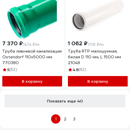
7 370 ₽
1 062 ₽
1474 ₽/м
708 ₽/м
Труба ливневой канализации
Труба RTP малошумная,
Ostendorf 110х5000 мм
белая D 110 мм, L 1500 мм
770380
21049
5
(62)
4.8
(62)
В корзину
В корзину
Показать еще 40
1
2
3