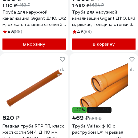
1 110 ₽
1 480 ₽
1 163 ₽
1 684 ₽
Труба для наружной
Труба для наружной
канализации Gigant Д110, L=2
канализации Gigant Д110, L=3
м, рыжая, толщина стенки 3.4
м, рыжая, толщина стенки 3.4
мм, класс жесткости SN 4
мм, класс жесткости SN 4
4.8
(89)
4.8
(89)
GSG-28
GSG-29
В корзину
В корзину
-20%
до -31%
620 ₽
469 ₽
589 ₽
Гладкая труба RTP ПП, класс
Труба Valfex ф110 с
жесткости SN 4, Д 110 мм,
раструбом L=1 м рыжая