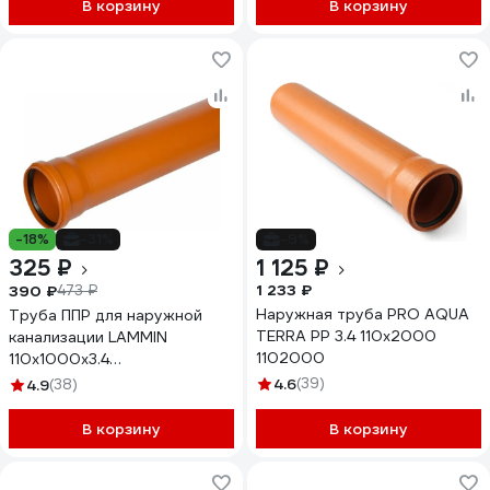
В корзину
В корзину
-18%
-31%
-9%
325 ₽
1 125 ₽
1 233 ₽
390 ₽
473 ₽
Наружная труба PRO AQUA
Труба ППР для наружной
TERRA PP 3.4 110x2000
канализации LAMMIN
1102000
110x1000x3.4
Lm36101001000
4.6
(39)
4.9
(38)
В корзину
В корзину