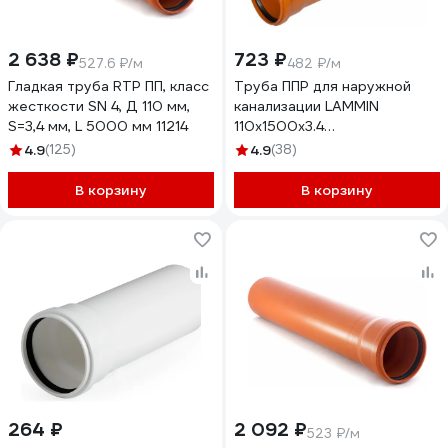
2 638 ₽
723 ₽
527.6 ₽/м
482 ₽/м
Гладкая труба RTP ПП, класс
Труба ППР для наружной
жесткости SN 4, Д 110 мм,
канализации LAMMIN
S=3,4 мм, L 5000 мм 11214
110x1500x3.4
Lm36101001500
4.9
(125)
4.9
(38)
В корзину
В корзину
264 ₽
2 092 ₽
523 ₽/м