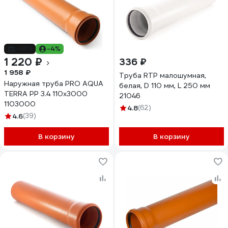
-38%
-4%
1 220 ₽
336 ₽
1 958 ₽
Труба RTP малошумная,
Наружная труба PRO AQUA
белая, D 110 мм, L 250 мм
TERRA PP 3.4 110x3000
21046
1103000
4.8
(62)
4.6
(39)
В корзину
В корзину