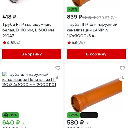
-31%
418 ₽
839 ₽
1 222 ₽
279.67 ₽/м
Труба RTP малошумная,
Труба ППР для наружной
белая, D 110 мм, L 500 мм
канализации LAMMIN
21047
110x3000x3.4
Lm36101003000
4.8
(62)
4.9
(38)
В корзину
В корзину
-15%
-25%
-34%
640 ₽
580 ₽