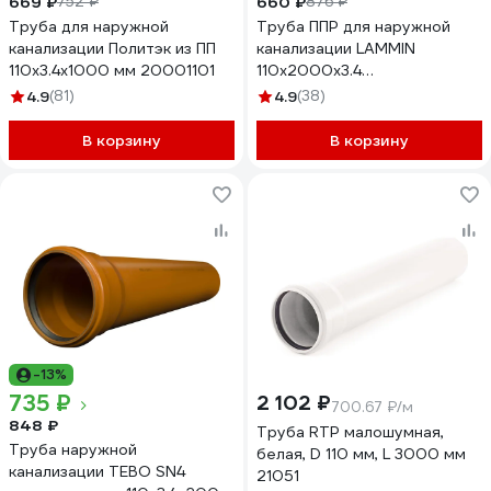
669 ₽
660 ₽
752 ₽
876 ₽
Труба для наружной
Труба ППР для наружной
канализации Политэк из ПП
канализации LAMMIN
110х3.4х1000 мм 20001101
110x2000x3.4
Lm36101002000
4.9
(81)
4.9
(38)
В корзину
В корзину
-13%
735 ₽
2 102 ₽
700.67 ₽/м
848 ₽
Труба RTP малошумная,
Труба наружной
белая, D 110 мм, L 3000 мм
канализации TEBO SN4
21051