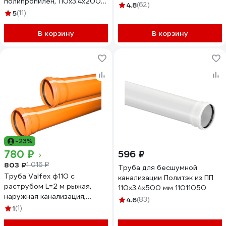
полипропилен, 110x3.4x2000
4.8
(62)
мм 041010106
5
(11)
В корзину
В корзину
-23%
780 ₽
596 ₽
803 ₽
1 016 ₽
Труба для бесшумной
Труба Valfex ф110 с
канализации Политэк из ПП
раструбом L=2 м рыжая,
110х3.4х500 мм 11011050
наружная канализация,
4.6
(83)
толщина стенки 3.4 (10)
1
(1)
301100200