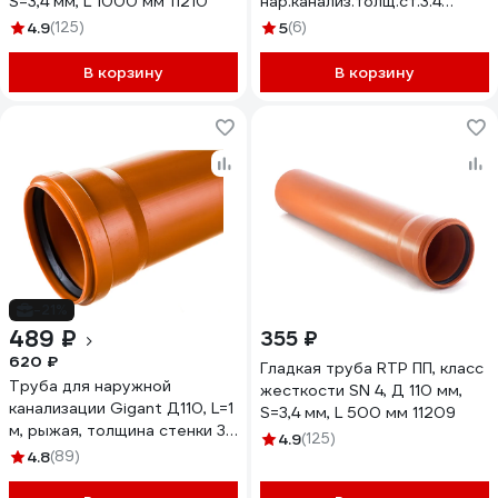
S=3,4 мм, L 1000 мм 11210
нар.канализ.толщ.ст.3.4
301100100
4.9
(125)
5
(6)
В корзину
В корзину
-21%
489 ₽
355 ₽
620 ₽
Гладкая труба RTP ПП, класс
Труба для наружной
жесткости SN 4, Д 110 мм,
канализации Gigant Д110, L=1
S=3,4 мм, L 500 мм 11209
м, рыжая, толщина стенки 3.4
4.9
(125)
мм, класс жесткости SN 4
4.8
(89)
GSG-27