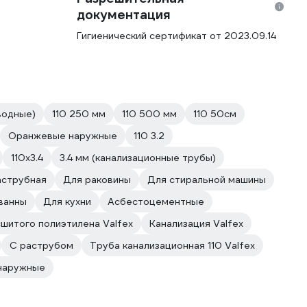
документация
Гигиенический сертификат от 2023.09.14
водные)
110 250 мм
110 500 мм
110 50см
Оранжевые наружные
110 3.2
110х3.4
3.4 мм (канализационные трубы)
аструбная
Для раковины
Для стиральной машины
ванны
Для кухни
Асбестоцементные
сшитого полиэтилена Valfex
Канализация Valfex
С раструбом
Труба канализационная 110 Valfex
наружные