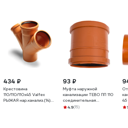
434 ₽
93 ₽
9
Крестовина
Муфта наружной
От
110/110/110х45 Valfex
канализации TEBO ПП 110
ка
РЫЖАЯ нар.канализ.(14)
соединительная
45
33110110
041020201
4.9
(15)