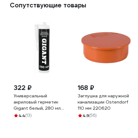
Сопутствующие товары
322 ₽
168 ₽
Универсальный
Заглушка для наружной
акриловый герметик
канализации Ostendorf
Gigant белый, 280 мл
110 мм 220620
GAGW-03
4.4
(13)
4.9
(56)