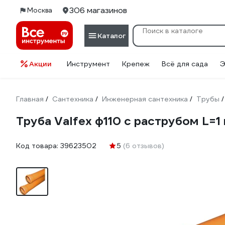
306 магазинов
Москва
Каталог
Акции
Инструмент
Крепеж
Всё для сада
Э
Главная
Сантехника
Инженерная сантехника
Трубы
/
/
/
/
Труба Valfex ф110 с раструбом L=1
Код товара:
39623502
5
(6 отзывов)