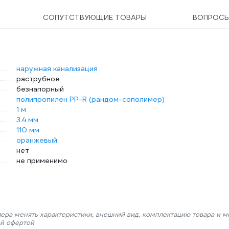
СОПУТСТВУЮЩИЕ ТОВАРЫ
ВОПРОС
наружная канализация
раструбное
безнапорный
полипропилен PP-R (рандом-сополимер)
1 м
3.4 мм
110 мм
оранжевый
нет
не применимо
лера менять характеристики, внешний вид, комплектацию товара и м
ой офертой