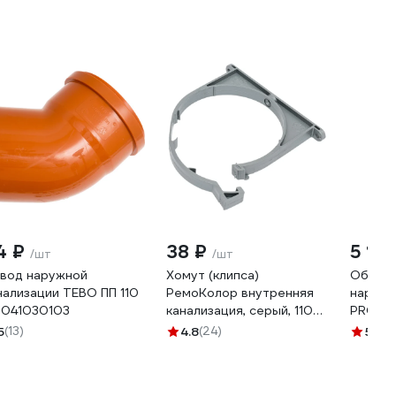
4 ₽
38 ₽
5 125
/шт
/шт
вод наружной
Хомут (клипса)
Обратн
нализации TEBO ПП 110
РемоКолор внутренняя
наружн
 041030103
канализация, серый, 110
PRO AQ
мм 142-473
PPH801
5
(13)
4.8
(24)
5
(4)