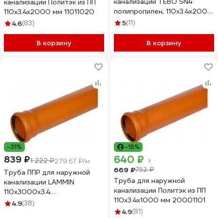
канализации TEBO SN4
канализации Политэк из ПП
полипропилен, 110x3.4x2000
110х3.4х2000 мм 11011020
мм 041010106
5
(11)
4.6
(83)
В корзину
В корзину
-31%
-15%
640 ₽
839 ₽
1 222 ₽
279.67 ₽/м
669 ₽
752 ₽
Труба ППР для наружной
Труба для наружной
канализации LAMMIN
канализации Политэк из ПП
110x3000x3.4
110х3.4х1000 мм 20001101
Lm36101003000
4.9
(38)
4.9
(81)