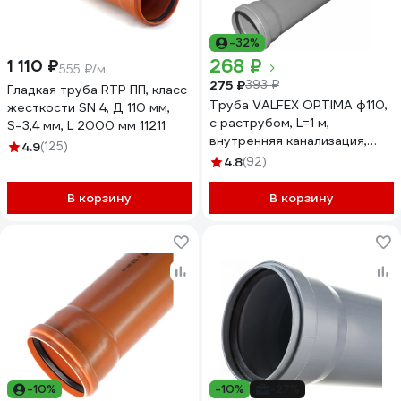
-32%
268 ₽
1 110 ₽
555 ₽/м
275 ₽
393 ₽
Гладкая труба RTP ПП, класс
Труба VALFEX OPTIMA ф110,
жесткости SN 4, Д 110 мм,
с раструбом, L=1 м,
S=3,4 мм, L 2000 мм 11211
внутренняя канализация,
4.9
(125)
толщина стенки 2.2
4.8
(92)
211100100
В корзину
В корзину
-10%
-10%
-27%