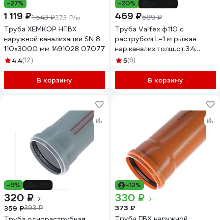
-27%
-20%
до -31%
1 119 ₽
469 ₽
1 543 ₽
589 ₽
373 ₽/м
Труба ХЕМКОР НПВХ
Труба Valfex ф110 с
наружной канализации SN 8
раструбом L=1 м рыжая
110x3000 мм 1491028 07077
нар.канализ.толщ.ст.3.4
301100100
4.4
(12)
5
(6)
В корзину
В корзину
-9%
-19%
-12%
320 ₽
330 ₽
373 ₽
359 ₽
393 ₽
Труба ПВХ наружной
Труба однораструбная