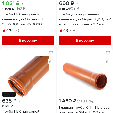
1 031 ₽
660 ₽
1 105 ₽
815 ₽
1 143 ₽
909 ₽
Труба ПВХ наружной
Труба для внутренней
канализации Ostendorf
канализации Gigant Д110, L=2
110х2000 мм 220020
м, толщина стенки 2.7 мм
GSG-26
4.7
(152)
4.8
(26)
В корзину
В корзину
-4%
635 ₽
1 480 ₽
493.33 ₽/м
662 ₽
Гладкая труба RTP ПП, класс
Труба ПВХ наружной
жесткости SN 4, Д 110 мм,