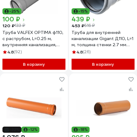
-25%
-15%
100 ₽
439 ₽
120 ₽
453 ₽
133 ₽
516 ₽
Труба VALFEX OPTIMA ф110,
Труба для внутренней
с раструбом, L=0.25 м,
канализации Gigant Д110, L=1
внутренняя канализация,
м, толщина стенки 2.7 мм
толщина стенки 2.2
GSG-25
4.8
(92)
4.8
(26)
211100025
В корзину
В корзину
-22%
-12%
-18%