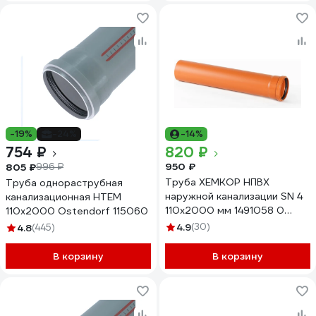
-19%
-24%
-14%
754 ₽
820 ₽
950 ₽
805 ₽
996 ₽
Труба ХЕМКОР НПВХ
Труба однораструбная
наружной канализации SN 4
канализационная HTEM
110x2000 мм 1491058 0
110х2000 Ostendorf 115060
5983
4.9
(30)
4.8
(445)
В корзину
В корзину