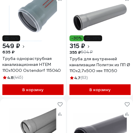
-14%
-30%
-38%
549 ₽
315 ₽
635 ₽
355 ₽
504 ₽
Труба однораструбная
Труба для внутренней
канализационная HTEM
канализации Политэк из ПП Ø
110х1000 Ostendorf 115040
110x2,7x500 мм 111050
4.8
(445)
4.7
(63)
В корзину
В корзину