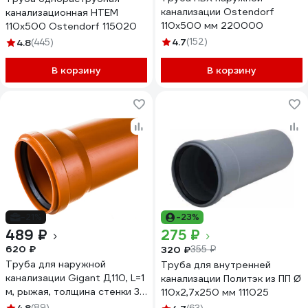
канализации Ostendorf
канализационная HTEM
110х500 мм 220000
110х500 Ostendorf 115020
4.7
(152)
4.8
(445)
В корзину
В корзину
-21%
-23%
489 ₽
275 ₽
620 ₽
320 ₽
355 ₽
Труба для наружной
Труба для внутренней
канализации Gigant Д110, L=1
канализации Политэк из ПП Ø
м, рыжая, толщина стенки 3.4
110x2,7x250 мм 111025
мм, класс жесткости SN 4
(89)