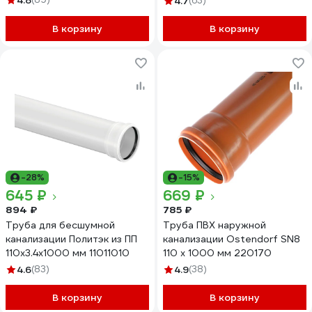
4.8
4.7
(63)
GSG-27
В корзину
В корзину
-28%
-15%
645 ₽
669 ₽
894 ₽
785 ₽
Труба для бесшумной
Труба ПВХ наружной
канализации Политэк из ПП
канализации Ostendorf SN8
110х3.4х1000 мм 11011010
110 х 1000 мм 220170
4.6
(83)
4.9
(38)
В корзину
В корзину