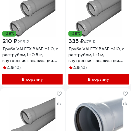
-29%
-29%
210 ₽
335 ₽
295 ₽
475 ₽
Труба VALFEX BASE ф110, с
Труба VALFEX BASE ф110, с
раструбом, L=0.5 м,
раструбом, L=1 м,
внутренняя канализация,
внутренняя канализация,
толщина стенки 2.7
толщина стенки 2.7
4.9
(42)
4.9
(42)
201100050
201100100
В корзину
В корзину