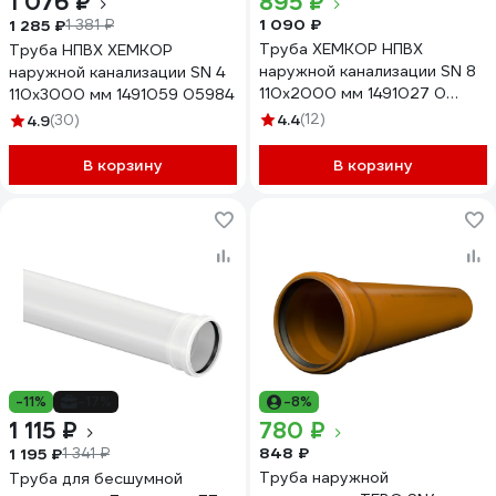
1 076 ₽
895 ₽
1 090 ₽
1 285 ₽
1 381 ₽
Труба ХЕМКОР НПВХ
Труба НПВХ ХЕМКОР
наружной канализации SN 8
наружной канализации SN 4
110x2000 мм 1491027 0
110x3000 мм 1491059 05984
7076
4.4
(12)
4.9
(30)
В корзину
В корзину
-11%
-17%
-8%
1 115 ₽
780 ₽
848 ₽
1 195 ₽
1 341 ₽
Труба наружной
Труба для бесшумной