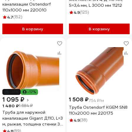
канализации Ostendorf
S=3,4 мм, L 3000 мм 11212
110х1000 мм 220010
4.9
(125)
4.7
(152)
В корзину
В корзину
-35%
-17%
1 095 ₽
1 508 ₽
754 ₽/м
1 480 ₽
1 684 ₽
Труба Ostendorf KGEM SN8
Труба для наружной
110x2000 мм 220175
канализации Gigant Д110, L=3
4.9
(38)
м, рыжая, толщина стенки 3.4
мм, класс жесткости SN 4
4.8
(89)