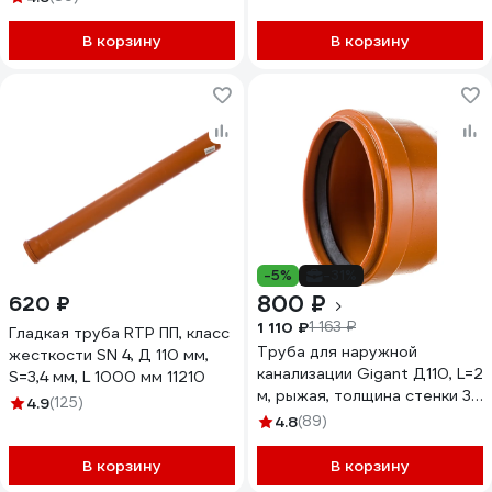
GSG-29
В корзину
В корзину
-5%
-31%
800 ₽
620 ₽
1 110 ₽
1 163 ₽
Гладкая труба RTP ПП, класс
Труба для наружной
жесткости SN 4, Д 110 мм,
канализации Gigant Д110, L=2
S=3,4 мм, L 1000 мм 11210
м, рыжая, толщина стенки 3.4
4.9
(125)
мм, класс жесткости SN 4
4.8
(89)
GSG-28
В корзину
В корзину