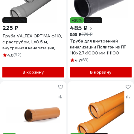
до -27%
-28%
-38%
485 ₽
225 ₽
555 ₽
776 ₽
Труба VALFEX OPTIMA ф110,
Труба для внутренней
с раструбом, L=0.5 м,
канализации Политэк из ПП
внутренняя канализация,
110х2.7х1000 мм 111100
толщина стенки 2.2
4.8
(92)
211100050
4.7
(63)
В корзину
В корзину