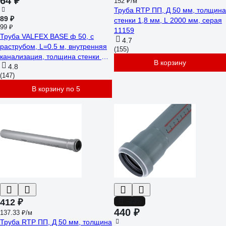
64 ₽
152 ₽/м
Труба RTP ПП, Д 50 мм, толщина
89 ₽
стенки 1,8 мм, L 2000 мм, серая
99 ₽
11159
Труба VALFEX BASE ф 50, с
4.7
раструбом, L=0.5 м, внутренняя
(155)
канализация, толщина стенки 1.8
В корзину
200500050
4.8
(147)
В корзину по 5
412 ₽
-23%
440 ₽
137.33 ₽/м
Труба RTP ПП, Д 50 мм, толщина