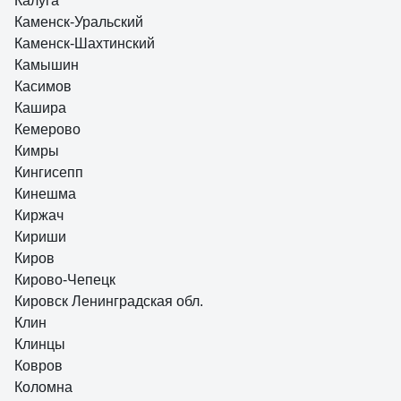
Калуга
Каменск-Уральский
Каменск-Шахтинский
Камышин
Касимов
Кашира
Кемерово
Кимры
Кингисепп
Кинешма
Киржач
Кириши
Киров
Кирово-Чепецк
Кировск Ленинградская обл.
Клин
Клинцы
Ковров
Коломна