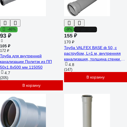
-46%
-9%
до -32%
93 ₽
155 ₽
170 ₽
105 ₽
Труба VALFEX BASE ф 50, с
172 ₽
раструбом, L=1 м, внутренняя
Труба для внутренней
канализация, толщина стенки 1.8
канализации Политэк из ПП
200500100
4.8
50х1.8х500 мм 115050
(147)
4.7
В корзину
(205)
В корзину