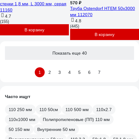
570 ₽
стенки 1,8 мм, L 3000 мм, серая
Труба Ostendorf HTEM 50х3000
11160
мм 112070
4.7
4.8
(155)
(445)
В корзину
В корзину
Показать еще 40
1
2
3
4
5
6
7
Часто ищут
110 250 мм
110 50см
110 500 мм
110х2.7
110х1000 мм
Полипропиленовые (ПП) 110 мм
50 150 мм
Внутренние 50 мм