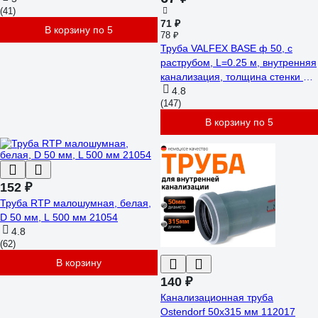
(41)
71 ₽
В корзину по 5
78 ₽
Труба VALFEX BASE ф 50, с
раструбом, L=0.25 м, внутренняя
канализация, толщина стенки 1.8
200500025
4.8
(147)
В корзину по 5
152 ₽
Труба RTP малошумная, белая,
D 50 мм, L 500 мм 21054
4.8
(62)
В корзину
140 ₽
Канализационная труба
Ostendorf 50х315 мм 112017