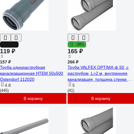
-24%
-38%
119 ₽
165 ₽
157 ₽
266 ₽
Труба однораструбная
Труба VALFEX OPTIMA ф 50, с
канализационная HTEM 50х500
раструбом, L=2 м, внутренняя
Ostendorf 112020
канализация, толщина стенки 1.5
4.8
220500200
5
(445)
(41)
В корзину
В корзину