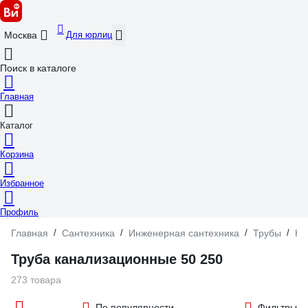
Для юрлиц
Москва
Поиск в каталоге
Главная
Каталог
Корзина
Избранное
Профиль
Главная
/
Сантехника
/
Инженерная сантехника
/
Трубы
/
Ка
Труба канализационные 50 250
273 товара
По популярности
Фильтры