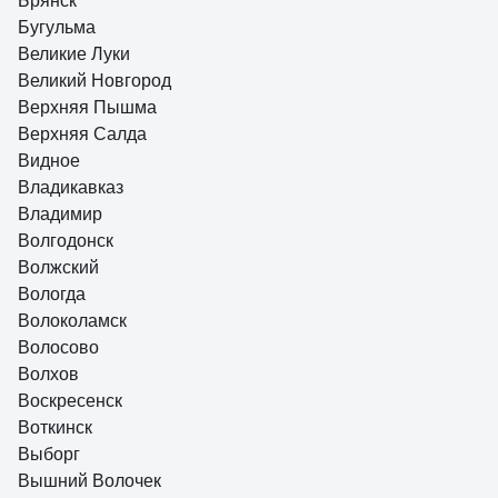
Брянск
Бугульма
Великие Луки
Великий Новгород
Верхняя Пышма
Верхняя Салда
Видное
Владикавказ
Владимир
Волгодонск
Волжский
Вологда
Волоколамск
Волосово
Волхов
Воскресенск
Воткинск
Выборг
Вышний Волочек