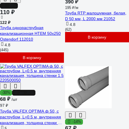
390 ₽
-10%
195 ₽/м
110 ₽
Труба RTP малошумная, белая,
D 50 мм, L 2000 мм 21052
122 ₽
4.8
Труба однораструбная
(62)
канализационная HTEM 50х250
В корзину
Ostendorf 112010
4.8
(445)
В корзину
-30%
до -35%
68 ₽
/шт
97 ₽
Труба VALFEX OPTIMA ф 50, с
раструбом, L=0.5 м, внутренняя
-14%
канализация, толщина стенки 1.5
67 ₽
220500050
5