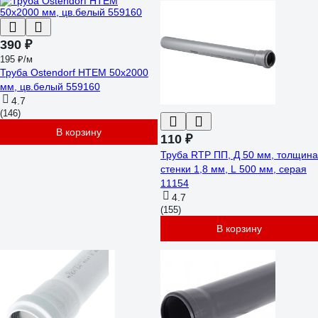
390 ₽
195 ₽/м
Труба Ostendorf HTEM 50x2000
мм, цв.белый 559160
4.7
(146)
В корзину
110 ₽
Труба RTP ПП, Д 50 мм, толщина
стенки 1,8 мм, L 500 мм, серая
11154
4.7
(155)
В корзину