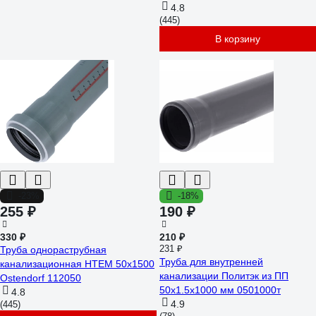
4.8
(445)
В корзину
-23%
-18%
255 ₽
190 ₽
330 ₽
210 ₽
231 ₽
Труба однораструбная
Труба для внутренней
канализационная HTEM 50х1500
канализации Политэк из ПП
Ostendorf 112050
50х1.5х1000 мм 0501000т
4.8
4.9
(445)