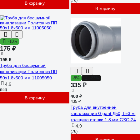
(78)
В корзину
В корзину
-10%
175 ₽
195 ₽
Труба для бесшумной
канализации Политэк из ПП
50х1.8х500 мм 11005050
-8%
-23%
4.6
335 ₽
(83)
400 ₽
В корзину
435 ₽
Труба для внутренней
канализации Gigant Д50, L=3 м,
толщина стенки 1.8 мм GSG-24
4.9
(76)
В корзину