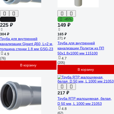
-26%
-45%
225 ₽
149 ₽
304 ₽
165 ₽
271 ₽
Труба для внутренней
Труба для внутренней
канализации Gigant Д50, L=2 м,
канализации Политэк из ПП
толщина стенки 1.8 мм GSG-23
50х1.8х1000 мм 115100
4.9
4.7
(76)
(205)
В корзину
В корзину
217 ₽
Труба RTP малошумная, белая,
D 50 мм, L 1000 мм 21053
4.8
(62)