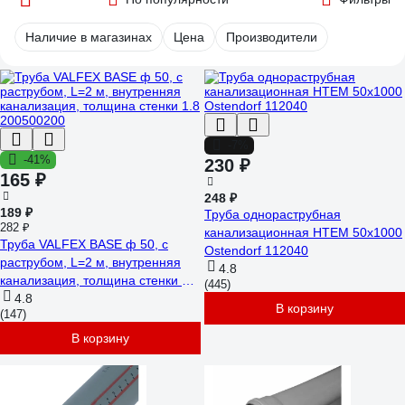
Наличие в магазинах
Цена
Производители
-7%
-41%
230 ₽
165 ₽
248 ₽
189 ₽
Труба однораструбная
282 ₽
канализационная HTEM 50х1000
Труба VALFEX BASE ф 50, с
Ostendorf 112040
раструбом, L=2 м, внутренняя
4.8
канализация, толщина стенки 1.8
(445)
200500200
4.8
В корзину
(147)
В корзину