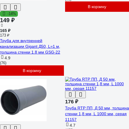
В корзину
-14%
149 ₽
165 ₽
173 ₽
Труба для внутренней
канализации Gigant Д50, L=1 м,
толщина стенки 1.8 мм GSG-22
4.9
(76)
В корзину
176 ₽
Труба RTP ПП, Д 50 мм, толщина
стенки 1,8 мм, L 1000 мм, серая
11157
4.7