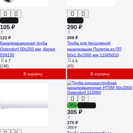
-14%
-6%
105 ₽
290 ₽
122 ₽
308 ₽
Канализационная труба
Труба для бесшумной
Ostendorf 50х250 мм, белая
канализации Политэк из ПП
559130
50х1.8х1000 мм 11005010
4.7
4.6
(146)
(83)
В корзину
В корзину
-4%
-22%
305 ₽
375 ₽
389 ₽