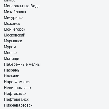
Миасс
Минеральные Воды
Михайловка
Мичуринск
Можайск
Мончегорск
Московский
Мурманск
Муром
Мценск
Мытищи
Набережные Челны
Назрань
Нальчик
Наро-Фоминск
Невинномысск
Нефтекамск
Нефтеюганск
Нижневартовск