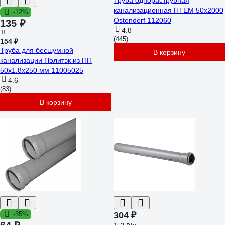
Труба однораструбная
канализационная HTEM 50х2000
-12%
Ostendorf 112060
135 ₽
4.8
(445)
154 ₽
Труба для бесшумной
В корзину
канализации Политэк из ПП
50х1.8х250 мм 11005025
4.6
(83)
В корзину
-35%
304 ₽