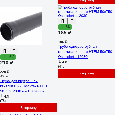
-6%
185 ₽
196 ₽
Труба однораструбная
канализационная HTEM 50х750
Ostendorf 112030
-45%
210 ₽
4.8
(445)
229 ₽
В корзину
385 ₽
Труба для внутренней
канализации Политэк из ПП
50х1.5х2000 мм 0502000т
4.9
(78)
В корзину