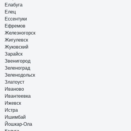
Елабуга
Елец
Ессентуки
Ефремов
Железногорск
Жигулевск
Жуковский
Зарайск
Звенигород
Зеленоград
Зеленодольск
Златоуст
Иваново
Ивантеевка
Ижевск
Истра
Ишимбай
Йошкар-Ола