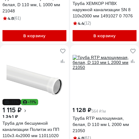
Труба ХЕМКОР НПВХ
белая, D 110 мм, L 1000 мм
наружной канализации SN 8
21048
110x2000 мм 1491027 0 7076
4.8
(61)
4.4
(12)
В корзину
В корзину
-17%
-11%
1 115 ₽
1 128 ₽
564 ₽/м
1 341 ₽
Труба RTP малошумная,
Труба для бесшумной
белая, D 110 мм L 2000 мм
канализации Политэк из ПП
21050
110х3.4х2000 мм 11011020
4.8
(61)