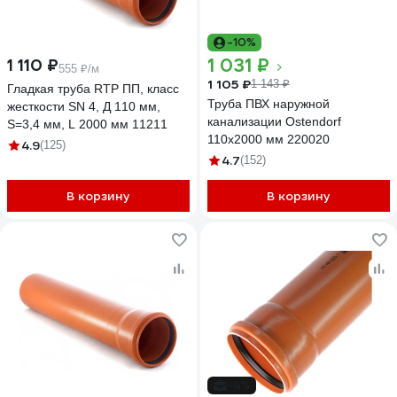
-10%
1 031 ₽
1 110 ₽
555 ₽/м
1 105 ₽
1 143 ₽
Гладкая труба RTP ПП, класс
Труба ПВХ наружной
жесткости SN 4, Д 110 мм,
канализации Ostendorf
S=3,4 мм, L 2000 мм 11211
110х2000 мм 220020
4.9
(125)
4.7
(152)
В корзину
В корзину
-4%