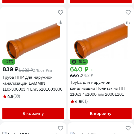
-31%
-15%
640 ₽
839 ₽
1 222 ₽
279.67 ₽/м
669 ₽
752 ₽
Труба ППР для наружной
Труба для наружной
канализации LAMMIN
канализации Политэк из ПП
110x3000x3.4 Lm36101003000
110х3.4х1000 мм 20001101
4.9
(38)
4.9
(81)
В корзину
В корзину