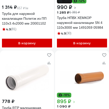
-28%
-12%
990 ₽
1 314 ₽
657 ₽/м
1 285 ₽
1 381 ₽
Труба для наружной
Труба НПВХ ХЕМКОР
канализации Политэк из ПП
наружной канализации SN 4
110х3.4х2000 мм 20001102
110x3000 мм 1491059 05984
4.9
(81)
4.9
(30)
В корзину
В корзину
-18%
895 ₽
778 ₽
1 090 ₽
Труба RTP малошумная,