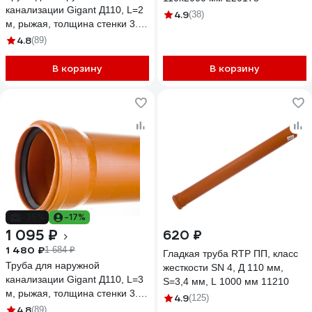
канализации Gigant Д110, L=2
4.9
(38)
м, рыжая, толщина стенки 3.4
мм, класс жесткости SN 4
4.8
(89)
GSG-28
В корзину
В корзину
-35%
-17%
1 095 ₽
620 ₽
1 480 ₽
1 684 ₽
Гладкая труба RTP ПП, класс
Труба для наружной
жесткости SN 4, Д 110 мм,
канализации Gigant Д110, L=3
S=3,4 мм, L 1000 мм 11210
м, рыжая, толщина стенки 3.4
4.9
(125)
мм, класс жесткости SN 4
4.8
(89)