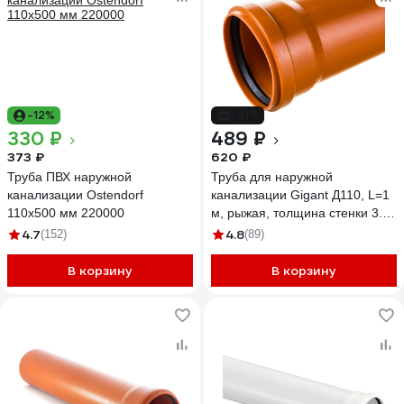
-12%
-21%
330 ₽
489 ₽
373 ₽
620 ₽
Труба ПВХ наружной
Труба для наружной
канализации Ostendorf
канализации Gigant Д110, L=1
110х500 мм 220000
м, рыжая, толщина стенки 3.4
мм, класс жесткости SN 4
4.7
4.8
(152)
(89)
GSG-27
В корзину
В корзину