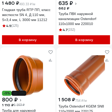
635 ₽
1 480 ₽
493.33 ₽/м
662 ₽
Гладкая труба RTP ПП, класс
Труба ПВХ наружной
жесткости SN 4, Д 110 мм,
канализации Ostendorf
S=3,4 мм, L 3000 мм 11212
110х1000 мм 220010
4.9
(125)
4.7
(152)
В корзину
В корзину
-5%
-31%
800 ₽
1 508 ₽
754 ₽/м
1 110 ₽
1 163 ₽
Труба Ostendorf KGEM SN8
Труба для наружной
110x2000 мм 220175