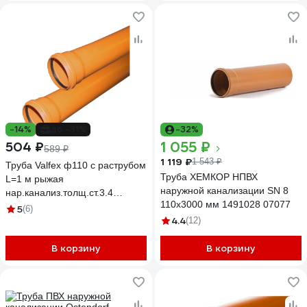
-14%
до -31%
-32%
1 055 ₽
504 ₽
589 ₽
1 119 ₽
1 543 ₽
Труба Valfex ф110 с раструбом
Труба ХЕМКОР НПВХ
L=1 м рыжая
наружной канализации SN 8
нар.канализ.толщ.ст.3.4
110x3000 мм 1491028 07077
301100100
5
(6)
4.4
(12)
В корзину
В корзину