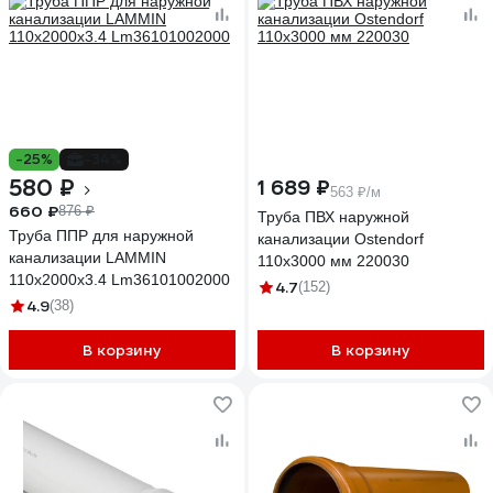
-25%
-34%
580 ₽
1 689 ₽
563 ₽/м
660 ₽
876 ₽
Труба ПВХ наружной
Труба ППР для наружной
канализации Ostendorf
канализации LAMMIN
110х3000 мм 220030
110x2000x3.4 Lm36101002000
4.7
(152)
4.9
(38)
В корзину
В корзину