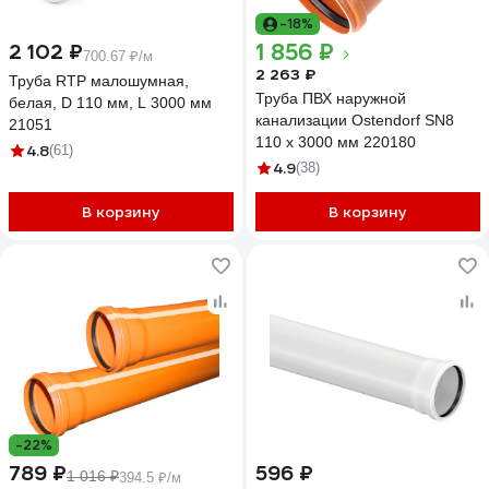
-18%
1 856 ₽
2 102 ₽
700.67 ₽/м
2 263 ₽
Труба RTP малошумная,
Труба ПВХ наружной
белая, D 110 мм, L 3000 мм
канализации Ostendorf SN8
21051
110 х 3000 мм 220180
4.8
(61)
4.9
(38)
В корзину
В корзину
-22%
789 ₽
596 ₽
1 016 ₽
394.5 ₽/м