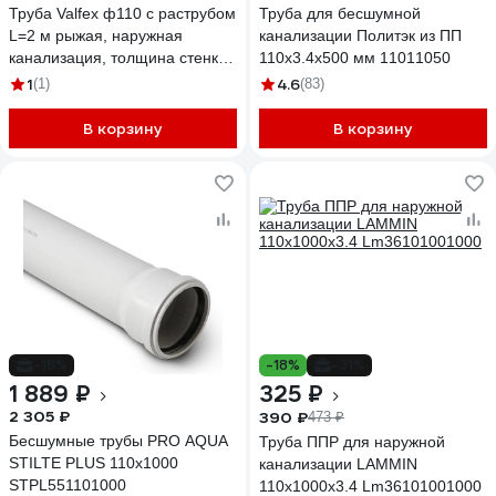
Труба Valfex ф110 с раструбом
Труба для бесшумной
L=2 м рыжая, наружная
канализации Политэк из ПП
канализация, толщина стенки
110х3.4х500 мм 11011050
3.4 (10) 301100200
1
4.6
(1)
(83)
В корзину
В корзину
-18%
-18%
-31%
1 889 ₽
325 ₽
2 305 ₽
390 ₽
473 ₽
Бесшумные трубы PRO AQUA
Труба ППР для наружной
STILTE PLUS 110x1000
канализации LAMMIN
STPL551101000
110x1000x3.4 Lm36101001000