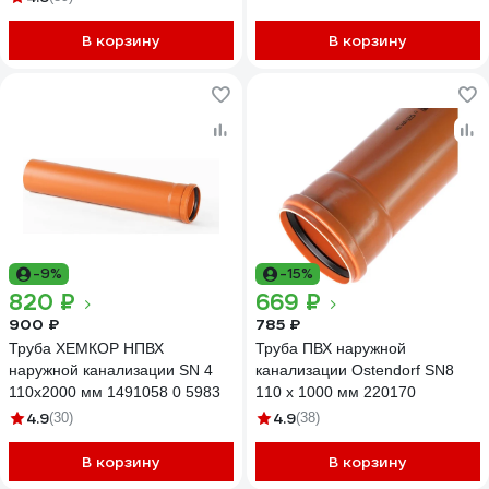
GSG-29
В корзину
В корзину
-9%
-15%
820 ₽
669 ₽
900 ₽
785 ₽
Труба ХЕМКОР НПВХ
Труба ПВХ наружной
наружной канализации SN 4
канализации Ostendorf SN8
110x2000 мм 1491058 0 5983
110 х 1000 мм 220170
4.9
4.9
(30)
(38)
В корзину
В корзину