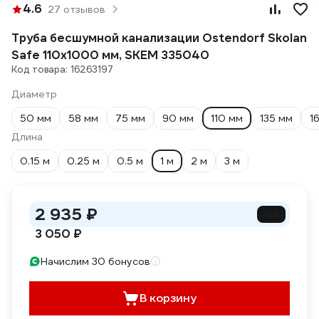
4.6
27 отзывов
Труба бесшумной канализации Ostendorf Skolan
Safe 110х1000 мм, SKEM 335040
Код товара: 16263197
Диаметр
50 мм
58 мм
75 мм
90 мм
110 мм
135 мм
1
Длина
0.15 м
0.25 м
0.5 м
1 м
2 м
3 м
2 935 ₽
-4%
3 050 ₽
Начислим 30 бонусов
В корзину