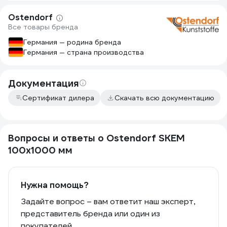
товар, его осмотреть, проверить и
Ostendorf
только тогда передавать покупателю.
Все товары бренда
В случае некондиции - вернуть товар
поставщику и попросить о замене.
Германия — родина бренда
Дополнительно можно хотя бы в
Германия — страна производства
стрейч плёнку обернуть.
Здесь же полное не уважение к
покупателю, что пришло то пришло,
Документация
авось заберёт....В оправдание
магазина могу сказать то что
Сертификат дилера
Скачать всю документацию
менеджер предложил поменять но
сказал -... можете и не брать,
отказаться но скорее всего придёт
Вопросы и ответы о Ostendorf SKEM
тоже самое... Вот это как?!
Считаю что покупатель должен
100x1000 мм
получить заказанный товар,
полностью косметически и
механически исправный. В ином
Нужна помощь?
случае предупреждать на этапе
оформления - Ваш заказ возможно
Задайте вопрос – вам ответит наш эксперт,
придёт ободраный и побитый, брать
представитель бренда или один из
покупателей