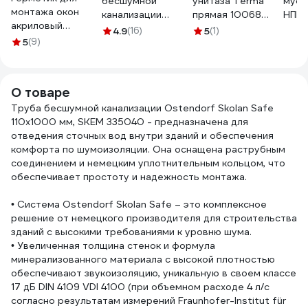
бесшумной
унитаза Terma
муфт
монтажа окон
канализации
прямая 10068
НПВХ
акриловый
ПОЛИТЭК из ПП,
32315
ШУМЭ
4.9
(16)
5
(1)
паропроницаемый
5
(9)
диаметр 110
4658
СТИЗ А ведро 3 кг
400110000
RM000003631
О товаре
Труба бесшумной канализации Ostendorf Skolan Safe
110х1000 мм, SKEM 335040 - предназначена для
отведения сточных вод внутри зданий и обеспечения
комфорта по шумоизоляции. Она оснащена раструбным
соединением и немецким уплотнительным кольцом, что
обеспечивает простоту и надежность монтажа.
• Система Ostendorf Skolan Safe – это комплексное
решение от немецкого производителя для строительства
зданий с высокими требованиями к уровню шума.
• Увеличенная толщина стенок и формула
минерализованного материала с высокой плотностью
обеспечивают звукоизоляцию, уникальную в своем классе
17 дБ DIN 4109 VDI 4100 (при объемном расходе 4 л/с
согласно результатам измерений Fraunhofer-Institut für