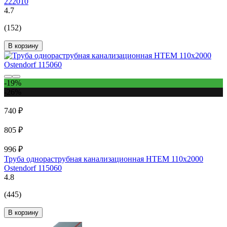
222010
4.7
(152)
В корзину
-19%
-26%
740 ₽
805 ₽
996 ₽
Труба однораструбная канализационная HTEM 110х2000
Ostendorf 115060
4.8
(445)
В корзину