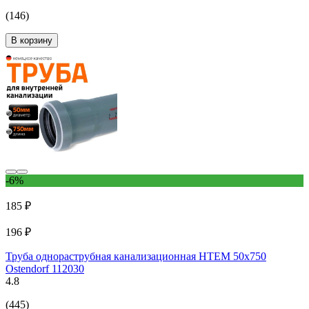
(146)
В корзину
-6%
185 ₽
196 ₽
Труба однораструбная канализационная HTEM 50х750
Ostendorf 112030
4.8
(445)