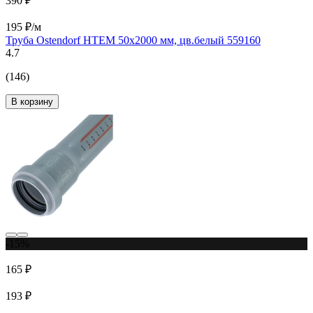
390 ₽
195 ₽/м
Труба Ostendorf HTEM 50x2000 мм, цв.белый 559160
4.7
(146)
В корзину
-15%
165 ₽
193 ₽