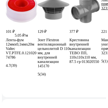
101 ₽
129 ₽
377 ₽
221
5.05 ₽/м
Лента-фум
Зонт Flextron
Крестовина
Ман
12ммх0,1ммх20м
вентиляционный
внутренней
уни
Valtec
цельнолитой D 110
канализации
пря
VT.PTFE.0.121020
мм, для
TEBO ПП,
323
74786
внутренней
110х110х110 мм,
5
(1)
канализации
87.5 гр 013020550
4.7
(39)
145170
5
(34)