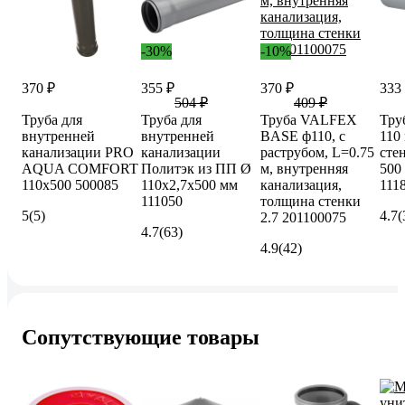
-30%
-10%
370 ₽
355 ₽
370 ₽
333
504 ₽
409 ₽
Труба для
Труба для
Труба VALFEX
Тру
внутренней
внутренней
BASE ф110, с
110
канализации PRO
канализации
раструбом, L=0.75
стен
AQUA COMFORT
Политэк из ПП Ø
м, внутренняя
500
110x500 500085
110x2,7x500 мм
канализация,
111
111050
толщина стенки
5
(5)
4.7
(
2.7 201100075
4.7
(63)
4.9
(42)
Сопутствующие товары