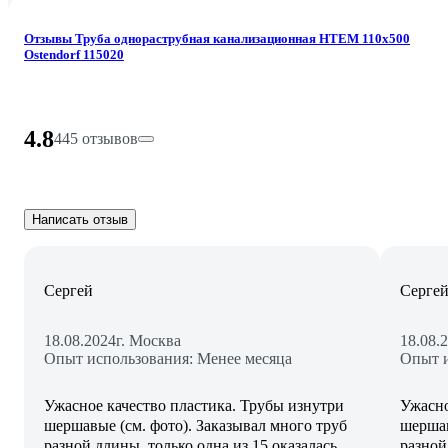
Отзывы Труба однораструбная канализационная HTEM 110х500
Ostendorf 115020
4.8
445 отзывов
Написать отзыв
Сергей
Серге
18.08.2024
г. Москва
18.08.
Опыт использования: Менее месяца
Опыт и
Ужасное качество пластика. Трубы изнутри
Ужасно
шершавые (см. фото). Заказывал много труб
шершав
разной длины, только одна из 15 оказалась
разной