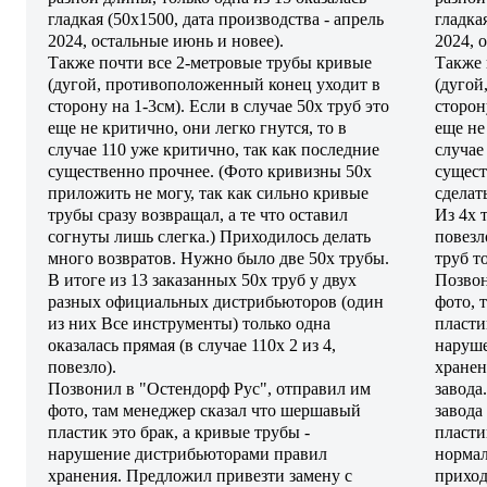
гладкая (50х1500, дата производства - апрель
гладка
2024, остальные июнь и новее).
2024, 
Также почти все 2-метровые трубы кривые
Также 
(дугой, противоположенный конец уходит в
(дугой
сторону на 1-3см). Если в случае 50х труб это
сторон
еще не критично, они легко гнутся, то в
еще не
случае 110 уже критично, так как последние
случае
существенно прочнее. (Фото кривизны 50х
сущест
приложить не могу, так как сильно кривые
сделат
трубы сразу возвращал, а те что оставил
Из 4х 
согнуты лишь слегка.) Приходилось делать
повезл
много возвратов. Нужно было две 50х трубы.
труб т
В итоге из 13 заказанных 50х труб у двух
Позвон
разных официальных дистрибьюторов (один
фото, 
из них Все инструменты) только одна
пласти
оказалась прямая (в случае 110х 2 из 4,
наруш
повезло).
хранен
Позвонил в "Остендорф Рус", отправил им
завода
фото, там менеджер сказал что шершавый
завода
пластик это брак, а кривые трубы -
пласти
нарушение дистрибьюторами правил
нормал
хранения. Предложил привезти замену с
приход