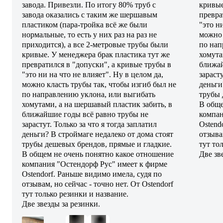
завода. Привезли. По итогу 80% труб с
кривые
завода оказались с таким же шершавым
превра
пластиком (пара-тройка всё же были
"это н
нормальные, то есть у них раз на раз не
можно 
приходится), а все 2-метровые трубы были
по нап
кривые. У менеджера брак пластика тут же
хомута
превратился в "допуски", а кривые трубы в
ближай
"это ни на что не влияет". Ну в целом да,
зарасту
можно класть трубы так, чтобы изгиб был не
деньги
по направлению уклона, или выгибать
трубы 
хомутами, а на шершавый пластик забить, в
В обще
ближайшие годы всё равно трубы не
компан
зарастут. Только за что я тогда заплатил
Ostend
деньги? В строймаге недалеко от дома стоят
отзыва
трубы дешевых брендов, прямые и гладкие.
тут то
В общем не очень понятно какое отношение
Две зв
компания "Остендорф Рус" имеет к фирме
Ostendorf. Раньше видимо имела, судя по
отзывам, но сейчас - точно нет. От Ostendorf
тут только резинки и название.
Две звезды за резинки.